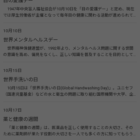
目の愛護デー
1947年中央盲人福祉協会が10月10日を「目の愛護デー」と定め、現在
では厚生労働省が主催となって毎年目の健康に関わる活動が進められて
います。皆様も目の愛護デーをきっかけに目を大切にすることについて考
えてみませんか。 関連リンク 目の愛護デー（公益社団法人 日本眼科医
10月10日
会）
世界メンタルヘルスデー
世界精神保健連盟が、1992年より、メンタルヘルス問題に関する世間
の意識を高め、偏見をなくし、正しい知識を普及することを目的として、
10月10日を「世界メンタルヘルスデー」と定めました。その後、世界保
健機関（WHO）も協賛し、正式な国際デー（国際記念日）とされていま
10月15日
す。 関連リンク 世界メンタルヘルスデー（厚生労働省） 働く人のメンタ
世界手洗いの日
ルヘルス・ポータルサイト「こころの耳」（厚生労働省）
10月15日は「世界手洗いの日(Global Handwashing Day)」。ユニセフ
（国連児童基金）などの水と衛生の問題に取り組む国際機関や大学、企
業などによって定められ、世界各国でせっけんを使った正しい手洗いを
広める活動が行われています。下痢や肺炎を防ぎ、子どもたちの命を守る
10月17日
ことを目的としています。 関連リンク 世界手洗いの日（ユニセフ）
薬と健康の週間
「薬と健康の週間」は、医薬品を正しく使用することの大切さ、その
ために薬剤師が果たす役割の大切さを一人でも多くの方に知ってもらう