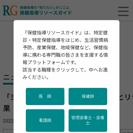
『保健指導リソースガイド』は、特定健
診・特定保健指導をはじめ、生活習慣病
予防、産業保健、地域保健など、保健指
導に携わる専門職の皆さまを支援する情
報プラットフォームです。
該当する職種をクリックして、中へお進
ニュース
みください。
「ヨガ」「太極拳」にストレス解消とリ
医 師
保健師
果 初心者も気軽に自宅でできる
管理栄養士・栄養
2022年05月30日
看護師
士