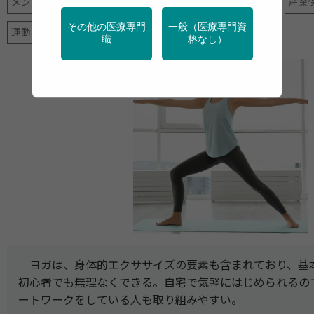
メンタルヘルス
地域保健
新型コロナ
特定保健指導
産業
その他の医療専門
一般（医療専門資
運動
高齢者
職
格なし）
ヨガは、身体的エクササイズの要素も含まれており、基
初心者でも無理なくできる。自宅で気軽にはじめられるの
ートワークをしている人も取り組みやすい。