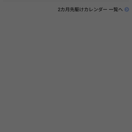
ために、ポスターなどを用いて積極的な啓発活動を行う週間です。 関連
リンク 薬と健康の週間（公益社団法人 日本薬剤師会） 連載「働く人に
2カ月先駆けカレンダー 一覧へ
伝えたい！薬との付き合い方」（保健指導リソースガイド）