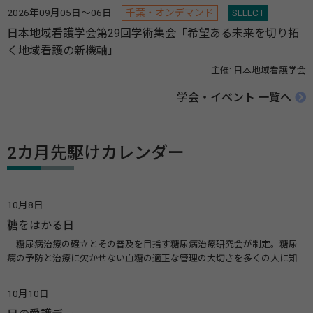
2026年09月05日～06日
千葉・オンデマンド
SELECT
日本地域看護学会第29回学術集会「希望ある未来を切り拓
く地域看護の新機軸」
主催: 日本地域看護学会
学会・イベント 一覧へ
2カ月先駆けカレンダー
10月8日
糖をはかる日
糖尿病治療の確立とその普及を目指す糖尿病治療研究会が制定。糖尿
病の予防と治療に欠かせない血糖の適正な管理の大切さを多くの人に知
ってもらうのが目的。糖尿病ネットワークなどのウエブサイトを活用し
た啓発活動を行う。 関連リンク 糖尿病治療研究会40年の歩み（糖尿病治
10月10日
療研究会） 糖尿病ネットワーク