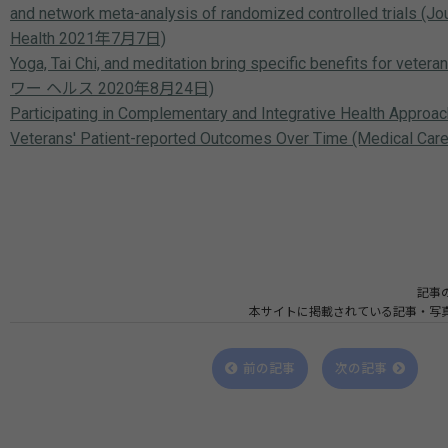
and network meta-analysis of randomized controlled trials (Jo
Health 2021年7月7日)
Yoga, Tai Chi, and meditation bring specific benefits fo
ワー ヘルス 2020年8月24日)
Participating in Complementary and Integrative Health Approa
Veterans' Patient-reported Outcomes Over Time (Medical C
記事
本サイトに掲載されている記事・写
前の記事
次の記事