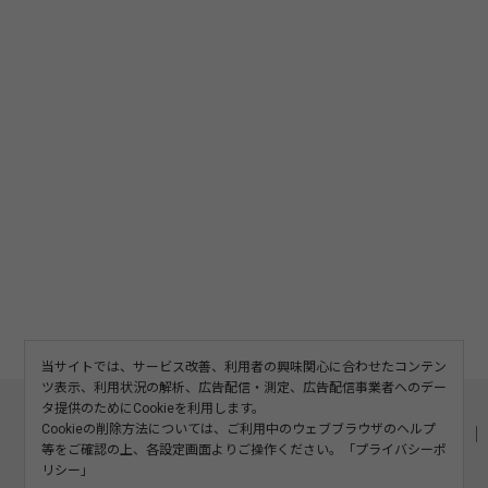
当サイトでは、サービス改善、利用者の興味関心に合わせたコンテン
ツ表示、利用状況の解析、広告配信・測定、広告配信事業者へのデー
このサイトについて
利用規約
広告掲載
タ提供のためにCookieを利用します。
Cookieの削除方法については、ご利用中のウェブブラウザのヘルプ
記事の二次利用について
プライバシーポリシー
お問い合わせ
等をご確認の上、各設定画面よりご操作ください。「
プライバシーポ
運営会社
リシー
」