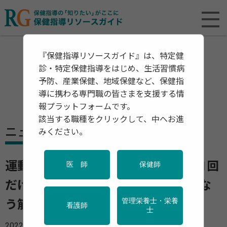
『保健指導リソースガイド』は、特定健
診・特定保健指導をはじめ、生活習慣病
予防、産業保健、地域保健など、保健指
導に携わる専門職の皆さまを支援する情
報プラットフォームです。
該当する職種をクリックして、中へお進
ニュース
みください。
運動はどれくらいやると良い？ 週1回
医 師
保健師
だけの運動ではダメ？ 加齢にともな
管理栄養士・栄養
う筋肉の減少を防ぐために
看護師
士
2022年08月22日