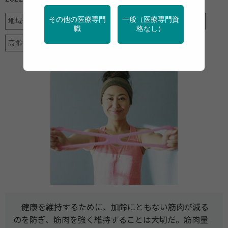
その他の医療専門
一般（医療専門資
地域保健
女性の健康
特定保健指導
産業保健
運動
職
格なし）
高齢者
健康を維持するために、加齢にともない筋肉が減る
のを防ぎ、筋肉を強く維持することは大切だ。筋肉量