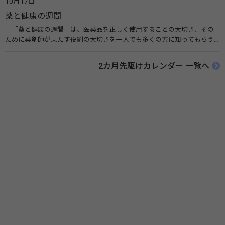
10月17日
ことを目的としています。 関連リンク 世界手洗いの日（ユニセフ）
薬と健康の週間
「薬と健康の週間」は、医薬品を正しく使用することの大切さ、その
ために薬剤師が果たす役割の大切さを一人でも多くの方に知ってもらう
ために、ポスターなどを用いて積極的な啓発活動を行う週間です。 関連
リンク 薬と健康の週間（公益社団法人 日本薬剤師会） 連載「働く人に
2カ月先駆けカレンダー 一覧へ
伝えたい！薬との付き合い方」（保健指導リソースガイド）