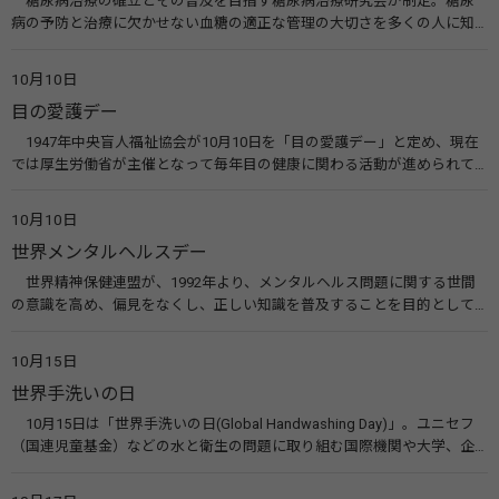
糖尿病治療の確立とその普及を目指す糖尿病治療研究会が制定。糖尿
病の予防と治療に欠かせない血糖の適正な管理の大切さを多くの人に知
ってもらうのが目的。糖尿病ネットワークなどのウエブサイトを活用し
た啓発活動を行う。 関連リンク 糖尿病治療研究会40年の歩み（糖尿病治
10月10日
療研究会） 糖尿病ネットワーク
目の愛護デー
1947年中央盲人福祉協会が10月10日を「目の愛護デー」と定め、現在
では厚生労働省が主催となって毎年目の健康に関わる活動が進められて
います。皆様も目の愛護デーをきっかけに目を大切にすることについて考
えてみませんか。 関連リンク 目の愛護デー（公益社団法人 日本眼科医
10月10日
会）
世界メンタルヘルスデー
世界精神保健連盟が、1992年より、メンタルヘルス問題に関する世間
の意識を高め、偏見をなくし、正しい知識を普及することを目的として、
10月10日を「世界メンタルヘルスデー」と定めました。その後、世界保
健機関（WHO）も協賛し、正式な国際デー（国際記念日）とされていま
10月15日
す。 関連リンク 世界メンタルヘルスデー（厚生労働省） 働く人のメンタ
世界手洗いの日
ルヘルス・ポータルサイト「こころの耳」（厚生労働省）
10月15日は「世界手洗いの日(Global Handwashing Day)」。ユニセフ
（国連児童基金）などの水と衛生の問題に取り組む国際機関や大学、企
業などによって定められ、世界各国でせっけんを使った正しい手洗いを
広める活動が行われています。下痢や肺炎を防ぎ、子どもたちの命を守る