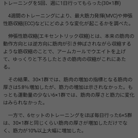
トレーニングを5回、週に1日行ってもらった(30×1群)
4週間のトレーニングにより、最大筋力発揮(MVC)や伸張
性筋収縮(ECC)などにどのような変化が起こるかを調べた。
伸張性筋収縮(エキセントリック収縮)とは、本来の筋肉の
動作方向とは逆方向に筋肉が引き伸ばされながら収縮する
ような筋収縮のことで、アームカールでウエイトを上げ
て、ゆっくりと下ろしたときの筋肉の収縮がこれにあた
る。
その結果、30×1群では、筋肉の増加の指標となる筋肉の
厚さは5.8％増加したが、筋力の増加は示されなかった。も
っとも運動量の少ない6×1群では、筋肉の厚さと筋力に変化
はみられなかった。
一方で、6セットのトレーニングをほぼ毎日行った6×5群
は、30×1群と同じくらい筋肉の厚さが増加しただけでな
く、筋力が10%以上大幅に増加した。