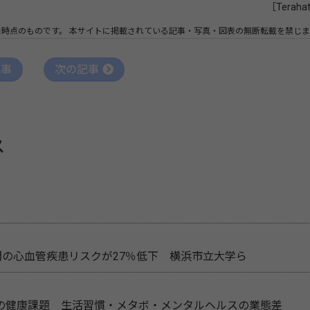
［Teraha
日時点のものです。
本サイトに掲載されている記事・写真・図表の無断転載を禁じま
記事
次の記事
ス
間の心血管疾患リスクが27％低下 横浜市立大学ら
の健康課題 生活習慣・メタボ・メンタルヘルスの業態差