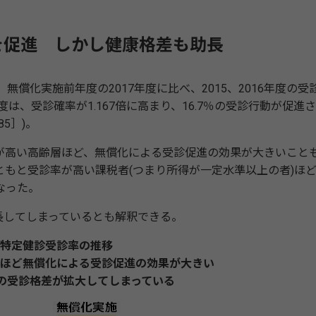
動を促進 しかし健康格差も助長
無償化実施前年度の2017年度に比べ、2015、2016年度の受
は、受診確率が1.167倍に高まり、16.7％の受診行動が促進
85］)。
高い高齢層ほど、無償化による受診促進の効果が大きいこと
もと受診率が高い課税者(つまり所得が一定水準以上の者)ほ
なった。
してしまっているとも解釈できる。
特定健診受診率の推移
ほど無償化による受診促進の効果が大きい
との受診格差が拡大してしまっている