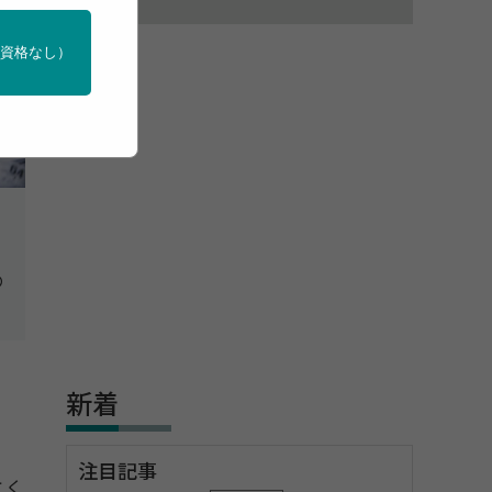
門資格なし）
の
新着
注目記事
とく