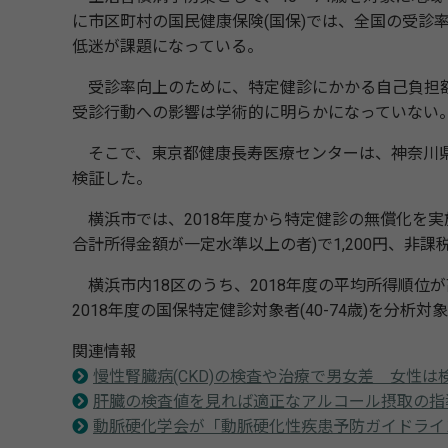
に市区町村の国民健康保険(国保)では、全国の受診率は2
低迷が課題になっている。
受診率向上のために、特定健診にかかる自己負担額
受診行動への影響は学術的に明らかになっていない
そこで、東京都健康長寿医療センターは、神奈川県
検証した。
横浜市では、2018年度から特定健診の無償化を実施
合計所得金額が一定水準以上の者)で1,200円、非課
横浜市内18区のうち、2018年度の平均所得順位が
2018年度の国保特定健診対象者(40-74歳)を分析対象と
関連情報
慢性腎臓病(CKD)の検査や治療で男女差 女性
肝臓の検査値を見れば適正なアルコール摂取の指
動脈硬化学会が「動脈硬化性疾患予防ガイドライン