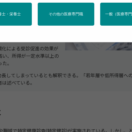
、自己負担額をゼロにする
養士・栄養士
その他の医療専門職
一般（医療専
診の無償化は、受診行動を促
償化による受診促進の効果が
高い、所得が一定水準以上の
った。
長してしまっているとも解釈できる。「若年層や低所得層へ
者は述べている。
に
や職域で特定健康診査(特定健診)が実施されている。しかし、