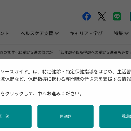
ント
ヘルスケア支援
キャリア・学び
特集
診の無償化に受診促進の効果が 「若年層や低所得層への受診促進策も必要
リソースガイド』は、特定健診・特定保健指導をはじめ、生活
地域保健など、保健指導に携わる専門職の皆さまを支援する情
促進の効果が 「若年層や低所得層への受
種をクリックして、中へお進みください。
医 師
保健師
看護
健
調査・統計
高齢者