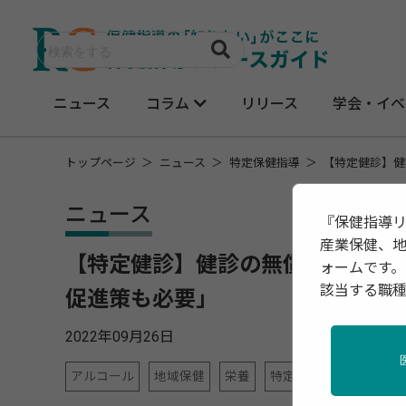
ニュース
コラム
リリース
学会・イベ
トップページ
ニュース
特定保健指導
【特定健診】健
ニュース
『保健指導
産業保健、
【特定健診】健診の無償化に受診
ォームです。
該当する職
促進策も必要」
2022年09月26日
アルコール
地域保健
栄養
特定保健指導
産業保