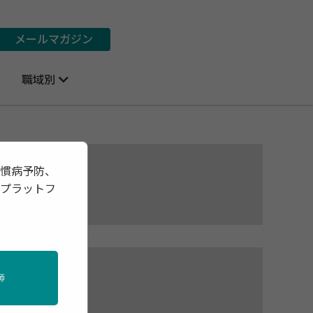
メールマガジン
職域別
」
習慣病予防、
報プラットフ
診
師