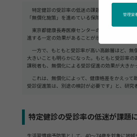
特定健診の受診率の低迷の課題を解決するため
管理栄
「無償化施策」を進めている保険者は多い。
東京都健康長寿医療センターの調査で、特定健
進する一定の効果があることが示された。
一方で、もともと受診率が高い高齢層ほど、無
大きいことも明らかになった。もともと受診率の
課税者も、無償化による受診促進の効果が大きか
これは、無償化によって、健康格差をかえって助
受診促進策は、別途の検討が必要です」と、研究
特定健診の受診率の低迷が課題
生活習慣病予防策として、40～74歳を対象に地域