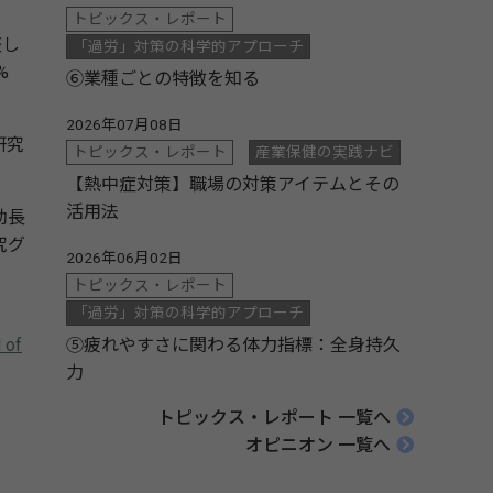
トピックス・レポート
整し
「過労」対策の科学的アプローチ
%
⑥業種ごとの特徴を知る
2026年07月08日
研究
トピックス・レポート
産業保健の実践ナビ
【熱中症対策】職場の対策アイテムとその
活用法
助長
究グ
2026年06月02日
トピックス・レポート
「過労」対策の科学的アプローチ
 of
⑤疲れやすさに関わる体力指標：全身持久
力
トピックス・レポート 一覧へ
オピニオン 一覧へ