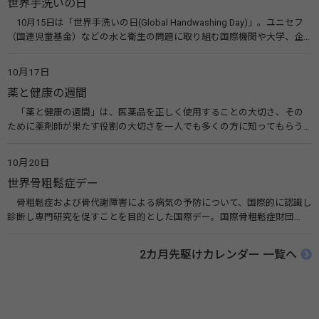
世界手洗いの日
ルヘルス・ポータルサイト「こころの耳」（厚生労働省）
10月15日は「世界手洗いの日(Global Handwashing Day)」。ユニセフ
（国連児童基金）などの水と衛生の問題に取り組む国際機関や大学、企
業などによって定められ、世界各国でせっけんを使った正しい手洗いを
広める活動が行われています。下痢や肺炎を防ぎ、子どもたちの命を守る
10月17日
ことを目的としています。 関連リンク 世界手洗いの日（ユニセフ）
薬と健康の週間
「薬と健康の週間」は、医薬品を正しく使用することの大切さ、その
ために薬剤師が果たす役割の大切さを一人でも多くの方に知ってもらう
ために、ポスターなどを用いて積極的な啓発活動を行う週間です。 関連
リンク 薬と健康の週間（公益社団法人 日本薬剤師会） 連載「働く人に
10月20日
伝えたい！薬との付き合い方」（保健指導リソースガイド）
世界骨粗鬆症デー
骨粗鬆症および骨代謝障害による病気の予防について、国際的に認識し
診断し専門研究を促すことを目的とした国際デー。国際骨粗鬆症財団
（IOF）により行われ、国を挙げて骨粗鬆症に取り組む社会の実現のため
に90を超える国がキャンペーンに参加しています。 関連リンク 公益財団
2カ月先駆けカレンダー 一覧へ
法人 骨粗鬆症財団 世界骨粗鬆症デー（WOD）