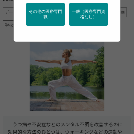
その他の医療専門
一般（医療専門資
データヘルス計画
メンタルヘルス
地域保健
女性の健康
職
格なし）
学校保健
特定保健指導
産業保健
運動
高齢者
うつ病や不安症などのメンタル不調を改善するのに
効果的な方法のひとつは、ウォーキングなどの運動や