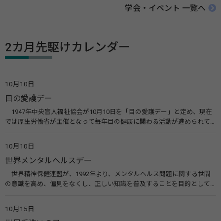
学会・イベント 一覧へ
2カ月先駆けカレンダー
10月10日
目の愛護デー
1947年中央盲人福祉協会が10月10日を「目の愛護デー」と定め、現在
では厚生労働省が主催となって毎年目の健康に関わる活動が進められて
います。皆様も目の愛護デーをきっかけに目を大切にすることについて考
えてみませんか。 関連リンク 目の愛護デー（公益社団法人 日本眼科医
10月10日
会）
世界メンタルヘルスデー
世界精神保健連盟が、1992年より、メンタルヘルス問題に関する世間
の意識を高め、偏見をなくし、正しい知識を普及することを目的として、
10月10日を「世界メンタルヘルスデー」と定めました。その後、世界保
健機関（WHO）も協賛し、正式な国際デー（国際記念日）とされていま
10月15日
す。 関連リンク 世界メンタルヘルスデー（厚生労働省） 働く人のメンタ