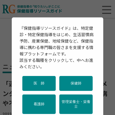
『保健指導リソースガイド』は、特定健
診・特定保健指導をはじめ、生活習慣病
予防、産業保健、地域保健など、保健指
導に携わる専門職の皆さまを支援する情
報プラットフォームです。
該当する職種をクリックして、中へお進
ニュース
みください。
「運動」と「マインドフルネス」でメ
医 師
保健師
ンタルヘルスを改善 働く人のうつ病
管理栄養士・栄養
や不安障害に効果があることを実証
看護師
士
2023年04月17日