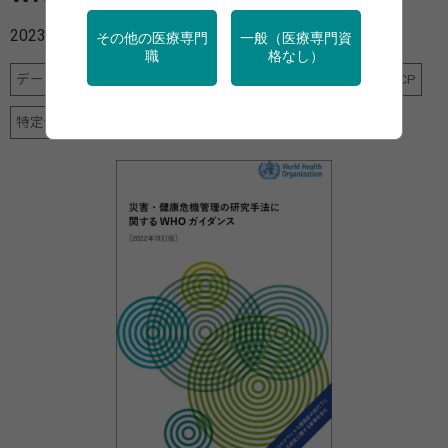
2023年09月01日
その他の医療専門
一般（医療専門資
職
格なし）
データヘルス計画
メンタルヘルス
地域保健
災害・BCP
特定保健指導
産業保健
調査・統計