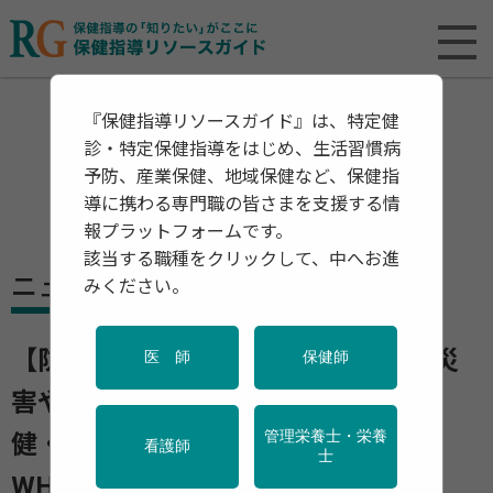
『保健指導リソースガイド』は、特定健
診・特定保健指導をはじめ、生活習慣病
予防、産業保健、地域保健など、保健指
導に携わる専門職の皆さまを支援する情
報プラットフォームです。
該当する職種をクリックして、中へお進
ニュース
みください。
【防災の日 地震や災害に備えて】災
医 師
保健師
害や緊急事態の発生時・発生後の保
管理栄養士・栄養
健・医療分野での危機管理を指南
看護師
士
WHO