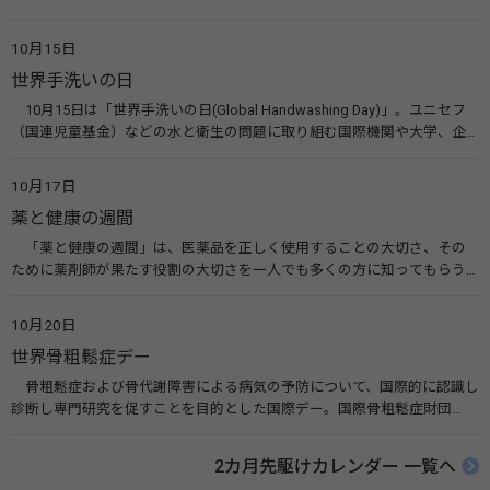
10月10日を「世界メンタルヘルスデー」と定めました。その後、世界保
健機関（WHO）も協賛し、正式な国際デー（国際記念日）とされていま
10月15日
す。 関連リンク 世界メンタルヘルスデー（厚生労働省） 働く人のメンタ
世界手洗いの日
ルヘルス・ポータルサイト「こころの耳」（厚生労働省）
10月15日は「世界手洗いの日(Global Handwashing Day)」。ユニセフ
（国連児童基金）などの水と衛生の問題に取り組む国際機関や大学、企
業などによって定められ、世界各国でせっけんを使った正しい手洗いを
広める活動が行われています。下痢や肺炎を防ぎ、子どもたちの命を守る
10月17日
ことを目的としています。 関連リンク 世界手洗いの日（ユニセフ）
薬と健康の週間
「薬と健康の週間」は、医薬品を正しく使用することの大切さ、その
ために薬剤師が果たす役割の大切さを一人でも多くの方に知ってもらう
ために、ポスターなどを用いて積極的な啓発活動を行う週間です。 関連
リンク 薬と健康の週間（公益社団法人 日本薬剤師会） 連載「働く人に
10月20日
伝えたい！薬との付き合い方」（保健指導リソースガイド）
世界骨粗鬆症デー
骨粗鬆症および骨代謝障害による病気の予防について、国際的に認識し
診断し専門研究を促すことを目的とした国際デー。国際骨粗鬆症財団
（IOF）により行われ、国を挙げて骨粗鬆症に取り組む社会の実現のため
に90を超える国がキャンペーンに参加しています。 関連リンク 公益財団
2カ月先駆けカレンダー 一覧へ
法人 骨粗鬆症財団 世界骨粗鬆症デー（WOD）