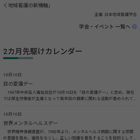
く地域看護の新機軸」
主催: 日本地域看護学会
学会・イベント 一覧へ
2カ月先駆けカレンダー
10月10日
目の愛護デー
1947年中央盲人福祉協会が10月10日を「目の愛護デー」と定め、現在
では厚生労働省が主催となって毎年目の健康に関わる活動が進められて
います。皆様も目の愛護デーをきっかけに目を大切にすることについて考
えてみませんか。 関連リンク 目の愛護デー（公益社団法人 日本眼科医
10月10日
会）
世界メンタルヘルスデー
世界精神保健連盟が、1992年より、メンタルヘルス問題に関する世間
の意識を高め、偏見をなくし、正しい知識を普及することを目的として、