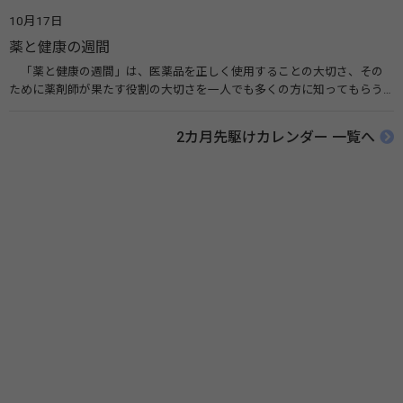
広める活動が行われています。下痢や肺炎を防ぎ、子どもたちの命を守る
10月17日
ことを目的としています。 関連リンク 世界手洗いの日（ユニセフ）
薬と健康の週間
「薬と健康の週間」は、医薬品を正しく使用することの大切さ、その
ために薬剤師が果たす役割の大切さを一人でも多くの方に知ってもらう
ために、ポスターなどを用いて積極的な啓発活動を行う週間です。 関連
リンク 薬と健康の週間（公益社団法人 日本薬剤師会） 連載「働く人に
2カ月先駆けカレンダー 一覧へ
伝えたい！薬との付き合い方」（保健指導リソースガイド）