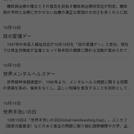
糖尿病治療の確立とその普及を目指す糖尿病治療研究会が制定。糖尿
病の予防と治療に欠かせない血糖の適正な管理の大切さを多くの人に知
ってもらうのが目的。糖尿病ネットワークなどのウエブサイトを活用し
た啓発活動を行う。 関連リンク 糖尿病治療研究会40年の歩み（糖尿病治
10月10日
療研究会） 糖尿病ネットワーク
目の愛護デー
1947年中央盲人福祉協会が10月10日を「目の愛護デー」と定め、現在
では厚生労働省が主催となって毎年目の健康に関わる活動が進められて
います。皆様も目の愛護デーをきっかけに目を大切にすることについて考
えてみませんか。 関連リンク 目の愛護デー（公益社団法人 日本眼科医
10月10日
会）
世界メンタルヘルスデー
世界精神保健連盟が、1992年より、メンタルヘルス問題に関する世間
の意識を高め、偏見をなくし、正しい知識を普及することを目的として、
10月10日を「世界メンタルヘルスデー」と定めました。その後、世界保
健機関（WHO）も協賛し、正式な国際デー（国際記念日）とされていま
10月15日
す。 関連リンク 世界メンタルヘルスデー（厚生労働省） 働く人のメンタ
世界手洗いの日
ルヘルス・ポータルサイト「こころの耳」（厚生労働省）
10月15日は「世界手洗いの日(Global Handwashing Day)」。ユニセフ
（国連児童基金）などの水と衛生の問題に取り組む国際機関や大学、企
業などによって定められ、世界各国でせっけんを使った正しい手洗いを