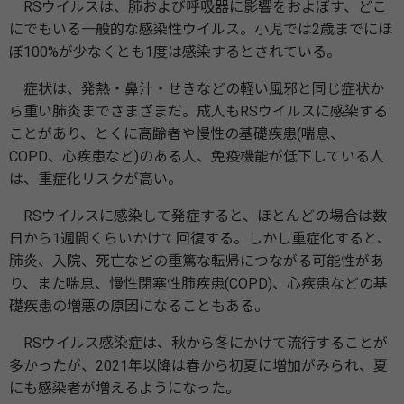
RSウイルスは、肺および呼吸器に影響をおよぼす、どこ
にでもいる一般的な感染性ウイルス。小児では2歳までにほ
ぼ100%が少なくとも1度は感染するとされている。
症状は、発熱・鼻汁・せきなどの軽い風邪と同じ症状か
ら重い肺炎までさまざまだ。成人もRSウイルスに感染する
ことがあり、とくに高齢者や慢性の基礎疾患(喘息、
COPD、心疾患など)のある人、免疫機能が低下している人
は、重症化リスクが高い。
RSウイルスに感染して発症すると、ほとんどの場合は数
日から1週間くらいかけて回復する。しかし重症化すると、
肺炎、入院、死亡などの重篤な転帰につながる可能性があ
り、また喘息、慢性閉塞性肺疾患(COPD)、心疾患などの基
礎疾患の増悪の原因になることもある。
RSウイルス感染症は、秋から冬にかけて流行することが
多かったが、2021年以降は春から初夏に増加がみられ、夏
にも感染者が増えるようになった。