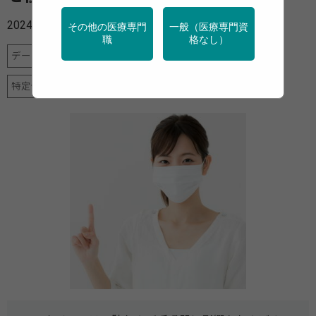
2024年01月15日
その他の医療専門
一般（医療専門資
職
格なし）
データヘルス計画
地域保健
女性の健康
母子保健
特定保健指導
産業保健
調査・統計
高齢者