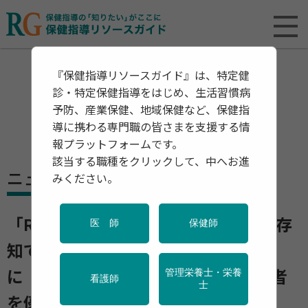
『保健指導リソースガイド』は、特定健
診・特定保健指導をはじめ、生活習慣病
予防、産業保健、地域保健など、保健指
導に携わる専門職の皆さまを支援する情
報プラットフォームです。
該当する職種をクリックして、中へお進
ニュース
みください。
「RSウイルス」のワクチン接種をご存
医 師
保健師
知ですか？ 重症化すると肺炎など
管理栄養士・栄養
に 高齢者や妊婦などのハイリスク者
看護師
士
を優先