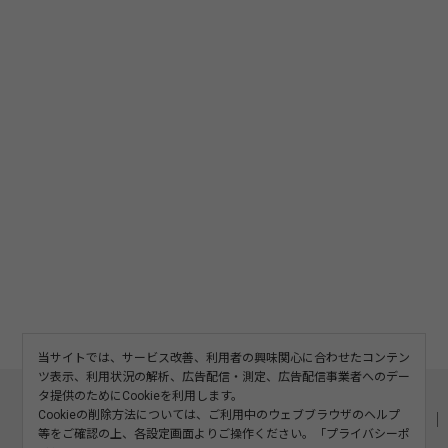
当サイトでは、サービス改善、利用者の興味関心に合わせたコンテン
ツ表示、利用状況の解析、広告配信・測定、広告配信事業者へのデー
このサイトについて
利用規約
広告掲載
タ提供のためにCookieを利用します。
Cookieの削除方法については、ご利用中のウェブブラウザのヘルプ
記事の二次利用について
プライバシーポリシー
お問い合わせ
等をご確認の上、各設定画面よりご操作ください。「
プライバシーポ
運営会社