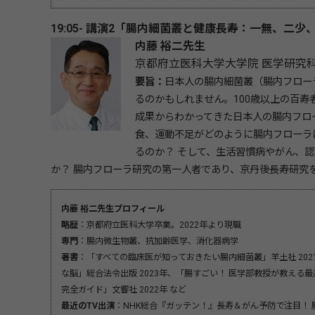
19:05- 講演2「腸内細菌叢と健康長寿：一無、二少
内藤 裕二先生
京都府立医科大学大学院 医学研究科
要旨：
日本人の腸内細菌叢（腸内フロー
るのかもしれません。100歳以上の百寿
成果からわかってきた日本人の腸内フロ
食、運動不足がどのように腸内フローラ
るのか？ そして、生活習慣病やがん、
か？ 腸内フローラ研究の第一人者であり、京丹後長寿研究
内藤 裕二先生プロフィール
略歴
：京都府立医科大学卒業。2022年より現職
専門
：腸内微生物叢、抗加齢医学、消化器病学
著書
：「すべての臨床医が知っておきたい腸内細菌叢」羊土社 20
な脳」総合法令出版 2023年、「腸すごい！ 医学部教授が教える
完全ガイド」文響社 2022年 など
最近のTV出演
：NHK総合『ガッテン！』長寿＆がん予防で注目！ 腸