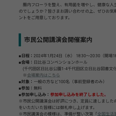
腸内フローラを整え、有用菌を増やし、健康な人生
のでしょうか？皆さまお誘い合わせの上、ぜひお気
ントをご用意しております。
市民公開講演会開催案内
■日程：
2024年1月24日（水） 18:30～20:30（開場18
■会場：
日比谷コンベンションホール
(千代田区日比谷公園1-4千代田区立日比谷図書文化
※
会場案内はこちら
■対象：
一般の方など100名（事前登録者のみ）
■参加：
無料
■参加申し込み：
参加申し込みを終了しました。
※市民公開講演会は好評につき、定員に達しました
をいただいた皆様には御礼申し上げます。
※市民講演会の模様は、準備が整い次第「
全国生活