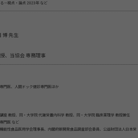
－視点・論点 2023年 など
 博 先生
、当協会 専務理事
専門医、人間ドック健診専門医ほか
座 教授、同・大学院 代謝栄養内科学 教授、同・大学院 臨床薬理学 教授兼任
専門医 など
機能性食品医用学会理事長、内閣府新開発食品調査部会委員、公益財団法人日本栄