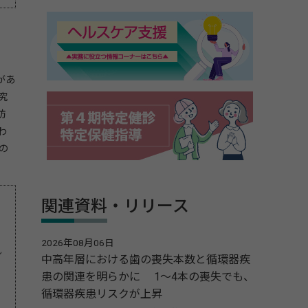
があ
究
肪
わ
の
関連資料・リリース
2026年08月06日
ん
中高年層における歯の喪失本数と循環器疾
患の関連を明らかに 1～4本の喪失でも、
循環器疾患リスクが上昇