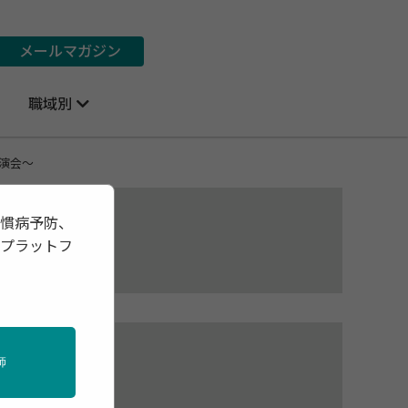
メールマガジン
職域別
講演会～
習慣病予防、
報プラットフ
予
師