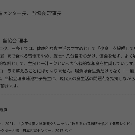
ンター長、当協会 理事長
、当協会 理事
二少、三多』では、健康的な食生活のすすめとして「少食」を提唱して
腹）まで食べる習慣をやめ、腹七～八分目を心がけ、偏食をせず、よく
的な例として、主食と一汁三菜といった伝統的な和食を推奨しています
ローラを整えることにほかなりません。腸活は食生活だけでなく「一無
す。当協会理事蒲池桂子先生に、現代人の食生活の問題点を指摘しなが
説頂きます。
り現職
ー、2021、「女子栄養大学栄養クリニックが教える 内臓脂肪を落とす健康レシピ」
ャラクター図鑑」日本図書センター、2017 など