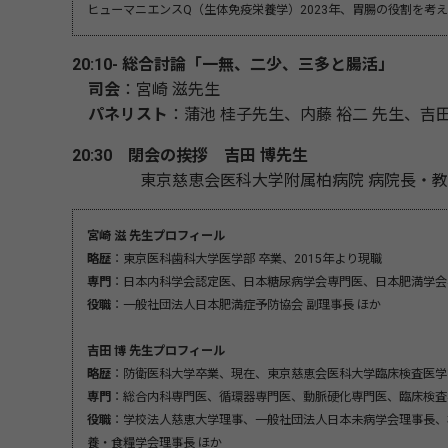
ヒューマニエンスQ（生体免疫栄養学）2023年、胃腸の役割を考える
20:10- 総合討論「一無、二少、三多と腸活」
司会
：宮崎 滋先生
パネリスト
：蒲池 桂子先生、内藤 裕二 先生、吉田
20:30 閉会の挨拶
吉田 博先生
東京慈恵会医科大学附属柏病院 病院長・教授
宮崎 滋 先生プロフィール
略歴
：東京医科歯科大学医学部 卒業、2015年より現職
専門
：日本内科学会認定医、日本糖尿病学会専門医、日本肥満学会
役職
：一般社団法人日本肥満症予防協会 副理事長 ほか
吉田 博 先生プロフィール
略歴
：防衛医科大学卒業、現在、東京慈恵会医科大学臨床検査医学講
専門
：総合内科専門医、循環器専門医、動脈硬化専門医、臨床検査
役職
：学校法人慈恵大学理事、一般社団法人日本未病学会理事長、
養・食糧学会理事長 ほか