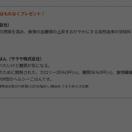
はもれなくプレゼント！
会社）
の燃焼を高め、食後の血糖値の上昇をおだやかにする自然由来の甘味料
はん（サラヤ株式会社）
べたいけど糖質が気になる。
のために開発された、カロリー35％OFF
、糖質36％OFF
、食物繊
(※)
(※)
約9倍のヘルシーごはんです。
準成分表2015年版(七訂)水稲めし(精白米 うるち米)との比較