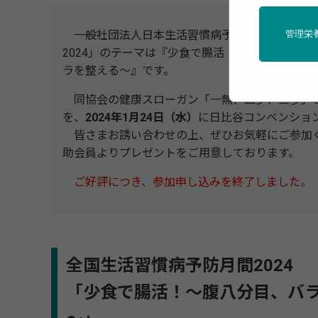
管理栄
一般社団法人日本生活習慣病予防協会が主催す
2024」のテーマは『少食で腸活！～腹八分目、
ラを整える～』です。
同協会の健康スローガン「一無、二少、三多」
を、
2024年1月24日（水）
に日比谷コンベンショ
皆さまお誘い合わせの上、ぜひお気軽にご参加
助会員よりプレゼントをご用意しております。
ご好評につき、参加申し込みを終了しました。
全国生活習慣病予防月間2024
「少食で腸活！～腹八分目、バ