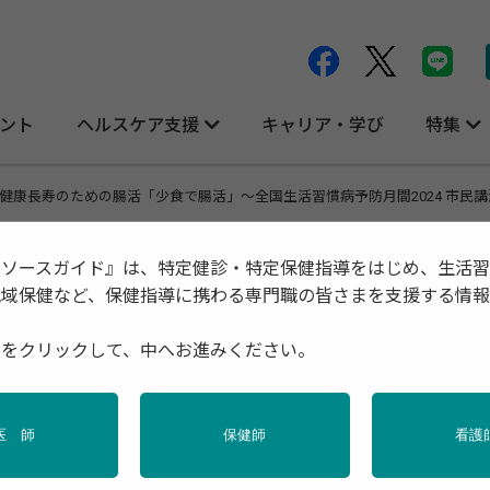
ント
ヘルスケア支援
キャリア・学び
特集
健康長寿のための腸活「少食で腸活」～全国生活習慣病予防月間2024 市民
リソースガイド』は、特定健診・特定保健指導をはじめ、生活
地域保健など、保健指導に携わる専門職の皆さまを支援する情
めの腸活「少食で腸活」～全国生活習慣病
種をクリックして、中へお進みください。
医 師
保健師
看護
動