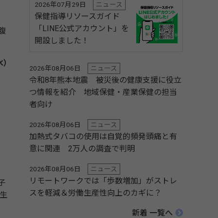
2026年07月29日
ニュース
保健指導リソースガイド
「LINE公式アカウント」を
腹
開設しました！
水）
2026年08月06日
ニュース
令和8年熊本地震 被災後の健康支援に役立
つ情報を紹介 地域保健・産業保健の担当
者向け
2026年08月06日
ニュース
加熱式タバコの使用は自覚的頻発頭痛と有
意に関連 2万人の調査で判明
2026年08月06日
ニュース
リモートワークでは「歩数増加」がストレ
子
スを軽減＆労働生産性向上のカギに？
生
新着 一覧へ