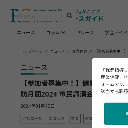
ニュース
コラム
リリース
学会・イベ
トップページ
ニュース
産業保健
【参加者募集中！】
ニュース
『保健指導
産業保健、
【参加者募集中！】健康長寿のた
ォームです。
該当する職
防月間2024 市民講演会～
2024年01月10日
アルコール
地域保健
栄養
産業保健
禁煙
運