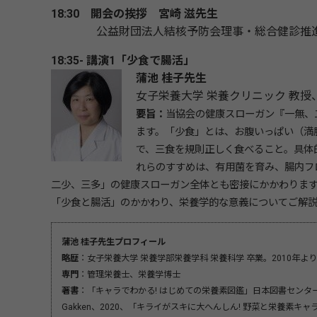
18:30 開会の挨拶
宮崎 滋先生
公益財団法人結核予防会理事・総合健診推進セ
18:35- 講演1「少食で腸活」
蒲池 桂子先生
女子栄養大学 栄養クリニック 教授
要旨：
当協会の健康スローガン『一無、
ます。「少食」とは、お腹いっぱい（満
で、三食を規則正しく食べること。具体
れらのすすめは、有用菌を育み、腸内フ
二少、三多」の健康スローガン全体とも密接にかかわりま
「少食と腸活」のかかわり、栄養学的な意義についてご解
蒲池 桂子先生プロフィール
略歴
：女子栄養大学 栄養学部栄養学科 栄養科学 卒業。2010年よ
専門
：管理栄養士、栄養学博士
著書
：「キャラでわかる! はじめての栄養素図鑑」日本図書センタ
Gakken、2020、「キライがスキに大へんしん! 野菜と栄養素キ