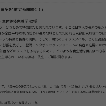
、三多を"腸"から紐解く！」
 生体免疫栄養学 教授
ラ）はきわめて特徴的だと言われています。そこに日本人の長寿の所以
者が全国平均の約3.3倍多い長寿地域として知られる京都府京丹後市の研
ーラの特徴と長寿の関係。そして、現代のライフスタイル、とくに高脂
に影響を及ぼし、肥満・メタボリックシンドロームの発症や進展にかか
認知症などのリスクを予防するために、どのような食生活を目指すべきな
を主導されている内藤裕二先生にご解説頂きます。
21年、「最先端の研究でわかった「腸」と「脳」の驚くべき働き すごい腸とざんね
最高の強化法大全 健康な心も体もすべては腸しだい！ 人生を変える腸内細菌の育て方
内細菌パワー覚醒術 2019年、