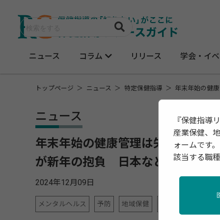
ニュース
コラム
リリース
学会・イベ
トップページ
ニュース
特定保健指導
年末年始の健康
ニュース
『保健指導
産業保健、
年末年始の健康管理は失敗しやす
ォームです。
該当する職
が新年の抱負 日本など11ヵ国を
2024年12月09日
メンタルヘルス
予防
地域保健
栄養
特定保健指