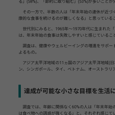
る」(58%)、「節約に取り組む」(53%)が多いこと
その一方で、半数の人は「年末年始の連休が近づく
康的な食事を続けるのが難しくなる」と思っている
世代別にみると、1965年～1970年代に生まれた「X
は、年末年始の食事は失敗しやすいと感じているこ
調査は、健康やウェルビーイングの増進をサポート
よるもの。
アジア太平洋地域の11ヵ国のアジア太平洋地域(
ン、シンガポール、タイ、ベトナム、オーストラリア)
達成が可能な小さな目標を生活
調査では、年齢に関係なく60%の人は「年末年始の
は食べ物への誘惑が強くなる」と、それぞれ感じて