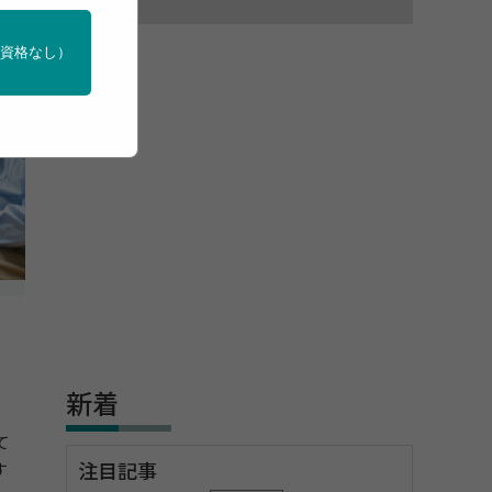
門資格なし）
新着
て
す
注目記事