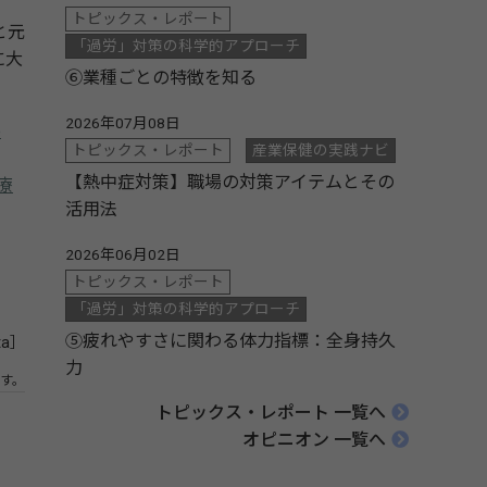
トピックス・レポート
と元
「過労」対策の科学的アプローチ
に大
⑥業種ごとの特徴を知る
2026年07月08日
e
トピックス・レポート
産業保健の実践ナビ
【熱中症対策】職場の対策アイテムとその
医療
活用法
2026年06月02日
トピックス・レポート
「過労」対策の科学的アプローチ
⑤疲れやすさに関わる体力指標：全身持久
ta］
力
す。
トピックス・レポート 一覧へ
オピニオン 一覧へ