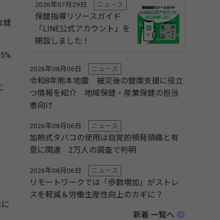
2026年07月29日
ニュース
保健指導リソースガイド
は健
「LINE公式アカウント」を
開設しました！
5%
2026年08月06日
ニュース
令和8年熊本地震 被災後の健康支援に役立
に
つ情報を紹介 地域保健・産業保健の担当
者向け
2026年08月06日
ニュース
加熱式タバコの使用は自覚的頻発頭痛と有
意に関連 2万人の調査で判明
2026年08月06日
ニュース
リモートワークでは「歩数増加」がストレ
スを軽減＆労働生産性向上のカギに？
休に
新着 一覧へ