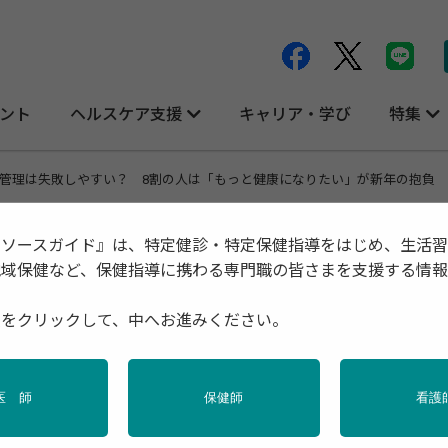
ント
ヘルスケア支援
キャリア・学び
特集
管理は失敗しやすい？ 8割の人は「もっと健康になりたい」が新年の抱負 
リソースガイド』は、特定健診・特定保健指導をはじめ、生活
地域保健など、保健指導に携わる専門職の皆さまを支援する情
い？ 8割の人は「もっと健康になりたい
種をクリックして、中へお進みください。
調査
医 師
保健師
看護
導
産業保健
調査・統計
運動
高齢者