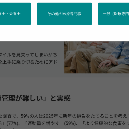
健康状態がいつもより悪くな
養士・栄養士
その他の医療専門職
一般（医療専
地域の11ヵ国で実施された
くいかなくなることがある」
タイルを見失ってしまいがち
を上手に乗り切るためにアド
康管理が難しい」と実感
調査で、59%の人は2025年に新年の抱負をたてることを考え
(77%)、「運動量を増やす」(59%)、「より健康的な食事を