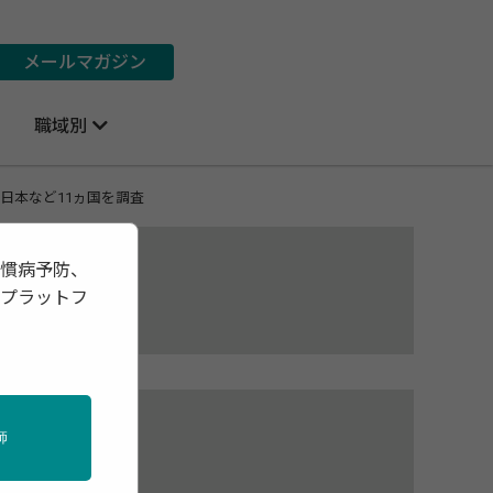
メールマガジン
職域別
日本など11ヵ国を調査
習慣病予防、
報プラットフ
」
師