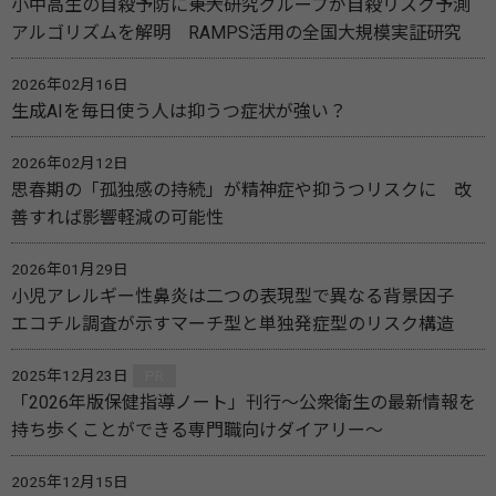
小中高生の自殺予防に――東大研究グループが自殺リスク予測
アルゴリズムを解明 RAMPS活用の全国大規模実証研究
2026年02月16日
生成AIを毎日使う人は抑うつ症状が強い？
2026年02月12日
思春期の「孤独感の持続」が精神症や抑うつリスクに 改
善すれば影響軽減の可能性
2026年01月29日
小児アレルギー性鼻炎は二つの表現型で異なる背景因子
エコチル調査が示すマーチ型と単独発症型のリスク構造
2025年12月23日
PR
「2026年版保健指導ノート」刊行～公衆衛生の最新情報を
持ち歩くことができる専門職向けダイアリー～
2025年12月15日