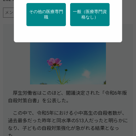
その他の医療専門
一般（医療専門資
メンタルヘルス
学校保健
行政・団体の関連資料
職
格なし）
厚生労働省はこのほど、閣議決定された「令和6年版
自殺対策白書」を公表した。
この中で、令和5年における小中高生の自殺者数が、
過去最多だった昨年と同水準の513人だったと明らかに
なり、子どもの自殺対策強化が急がれる結果となっ
た。