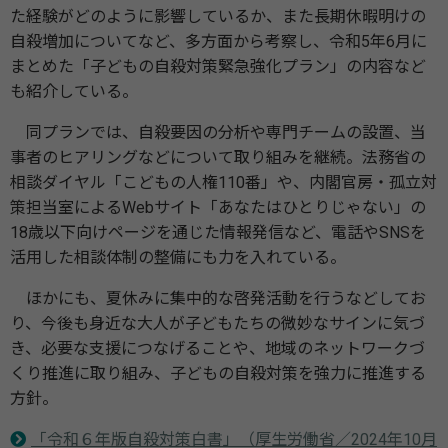
た経験がどのように影響しているか、また長期休暇明けの
自殺増加についてなど、多方面から考察し、令和5年6月に
まとめた「子どもの自殺対策緊急強化プラン」の内容など
も紹介している。
同プランでは、自殺要因の分析や専門チームの設置、当
事者のヒアリングなどについて取り組みを継続。法務省の
相談ダイヤル「こどもの人権110番」や、内閣官房・孤立対
策担当室によるWebサイト「あなたはひとりじゃない」の
18歳以下向けページを通じた情報発信など、電話やSNSを
活用した相談体制の整備にも力を入れている。
ほかにも、夏休みに集中的な啓発活動を行うなどしてお
り、今後も身近な大人が子どもたちの微妙なサインに気づ
き、必要な支援につなげることや、地域のネットワークづ
くり推進に取り組み、子どもの自殺対策を強力に推進する
方針。
「令和６年版自殺対策白書」（厚生労働省／2024年10月