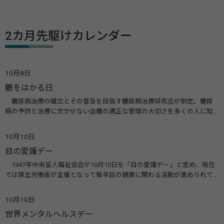
2カ月先駆けカレンダー
10月8日
糖をはかる日
糖尿病治療の確立とその普及を目指す糖尿病治療研究会が制定。糖尿
病の予防と治療に欠かせない血糖の適正な管理の大切さを多くの人に知
ってもらうのが目的。糖尿病ネットワークなどのウエブサイトを活用し
た啓発活動を行う。 関連リンク 糖尿病治療研究会40年の歩み（糖尿病治
10月10日
療研究会） 糖尿病ネットワーク
目の愛護デー
1947年中央盲人福祉協会が10月10日を「目の愛護デー」と定め、現在
では厚生労働省が主催となって毎年目の健康に関わる活動が進められて
います。皆様も目の愛護デーをきっかけに目を大切にすることについて考
えてみませんか。 関連リンク 目の愛護デー（公益社団法人 日本眼科医
10月10日
会）
世界メンタルヘルスデー