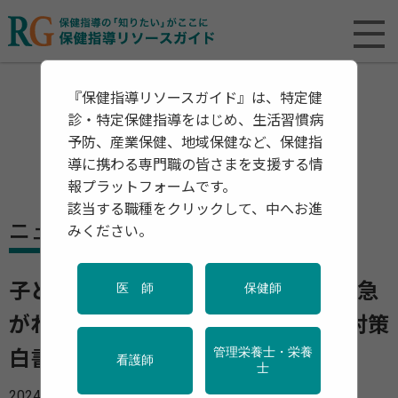
『保健指導リソースガイド』は、特定健
診・特定保健指導をはじめ、生活習慣病
予防、産業保健、地域保健など、保健指
導に携わる専門職の皆さまを支援する情
報プラットフォームです。
該当する職種をクリックして、中へお進
ニュース
みください。
子どもの自殺が2年連続500人超え、急
医 師
保健師
がれる対策強化－「令和6年版 自殺対策
管理栄養士・栄養
白書」より
看護師
士
2024年12月12日