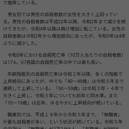
で推移している。
男女別では男性の自殺者数が女性を大きく上回ってい
る。男性の自殺者数は平成22年以降、令和3年まで減少を続
けてきたが、令和4年以降は再び増加に転じている。女性の
自殺者数は令和2年から増加傾向にあったが、令和5年は4年
ぶりに減少した。
令和5年における自殺死亡率（10万人当たりの自殺者数）
は17.6。G7各国の自殺死亡率の中では最も高い。
年齢階級別の自殺死亡率は令和２年以降、多くの階級で
上昇傾向にあったが、中でも「40〜49歳」は令和５年まで
連続して上昇している。「50〜59歳」は令和３年・４年で
大きく上昇し、令和５年についても前年と同水準。また
「10〜19歳」は近年、ゆるやかに上昇傾向が続いている。
職業別では、平成１９年から令和５年まで、「無職者」
が最も自殺者が多い、という状況が続いている。令和５年