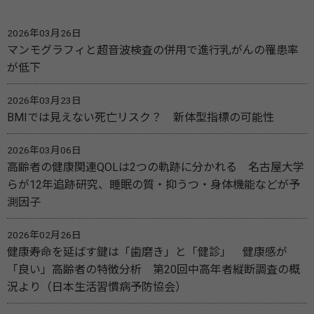
2026年03月26日
マンモグラフィと超音波検査の併用で進行乳がんの罹患率
が低下
2026年03月23日
BMIでは見えない死亡リスク？ 新体型指標の可能性
2026年03月06日
高齢者の健康関連QOLは2つの軌跡に分かれる 名古屋大学
らが12年追跡研究、睡眠の質・抑うつ・身体機能などが予
測因子
2026年02月26日
健康寿命を延ばす鍵は「歯磨き」と「健診」 健康感が
「良い」高齢者の特徴分析 第20回中高年者縦断調査の概
況より（日本生活習慣病予防協会）