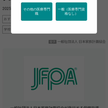
2025年01月06日
その他の医療専門
一般（医療専門資
職
格なし）
おすすめニュース
予防
健診・検診
地域保健
学校保健
母子保健
特定保健指導
産業保健
一般社団法人 日本家族計画協会
提供