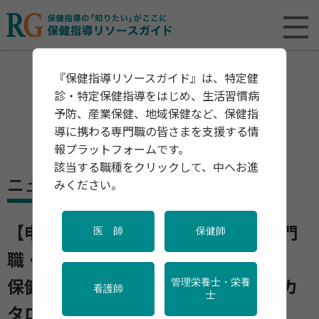
『保健指導リソースガイド』は、特定健
診・特定保健指導をはじめ、生活習慣病
予防、産業保健、地域保健など、保健指
導に携わる専門職の皆さまを支援する情
報プラットフォームです。
該当する職種をクリックして、中へお進
ニュース
みください。
【申込受付中】保健事業に関わる専門
医 師
保健師
職・関係者必携
管理栄養士・栄養
保健指導・健康事業用「教材・備品カ
看護師
士
タログ2025年版」