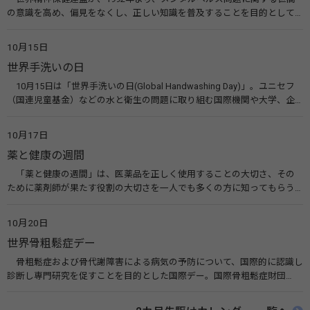
の意識を高め、偏見をなくし、正しい知識を普及することを目的として、
10月10日を「世界メンタルヘルスデー」と定めました。その後、世界保
健機関（WHO）も協賛し、正式な国際デー（国際記念日）とされていま
10月15日
す。 関連リンク 世界メンタルヘルスデー（厚生労働省） 働く人のメンタ
世界手洗いの日
ルヘルス・ポータルサイト「こころの耳」（厚生労働省）
10月15日は「世界手洗いの日(Global Handwashing Day)」。ユニセフ
（国連児童基金）などの水と衛生の問題に取り組む国際機関や大学、企
業などによって定められ、世界各国でせっけんを使った正しい手洗いを
広める活動が行われています。下痢や肺炎を防ぎ、子どもたちの命を守る
10月17日
ことを目的としています。 関連リンク 世界手洗いの日（ユニセフ）
薬と健康の週間
「薬と健康の週間」は、医薬品を正しく使用することの大切さ、その
ために薬剤師が果たす役割の大切さを一人でも多くの方に知ってもらう
ために、ポスターなどを用いて積極的な啓発活動を行う週間です。 関連
リンク 薬と健康の週間（公益社団法人 日本薬剤師会） 連載「働く人に
10月20日
伝えたい！薬との付き合い方」（保健指導リソースガイド）
世界骨粗鬆症デー
骨粗鬆症および骨代謝障害による病気の予防について、国際的に認識し
診断し専門研究を促すことを目的とした国際デー。国際骨粗鬆症財団
（IOF）により行われ、国を挙げて骨粗鬆症に取り組む社会の実現のため
に90を超える国がキャンペーンに参加しています。 関連リンク 公益財団