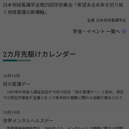
日本地域看護学会第29回学術集会「希望ある未来を切り拓
く地域看護の新機軸」
主催: 日本地域看護学会
学会・イベント 一覧へ
2カ月先駆けカレンダー
10月10日
目の愛護デー
1947年中央盲人福祉協会が10月10日を「目の愛護デー」と定め、現在
では厚生労働省が主催となって毎年目の健康に関わる活動が進められて
います。皆様も目の愛護デーをきっかけに目を大切にすることについて考
えてみませんか。 関連リンク 目の愛護デー（公益社団法人 日本眼科医
10月10日
会）
世界メンタルヘルスデー
世界精神保健連盟が、1992年より、メンタルヘルス問題に関する世間