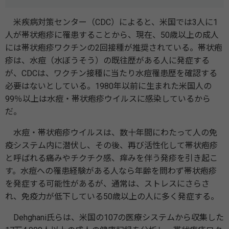
米疾病対策センター（CDC）によると、米国では3人に1
人が帯状疱疹に罹患することから、現在、50歳以上の成人
には帯状疱疹ワクチンの2回接種が推奨されている。帯状疱
疹は、水痘（水ぼうそう）の既往歴がある人に発症する
が、CDCは、ワクチン接種に当たり水痘罹患歴を確認する
必要はないとしている。1980年以前に生まれた米国人の
99％以上は水痘・帯状疱疹ウイルスに感染しているから
だ。
水痘・帯状疱疹ウイルスは、数十年間にわたって人の免
疫システム内に潜伏し、その後、再び活性化して帯状疱疹
と呼ばれる痛みやチクチク感、痒みを伴う発疹を引き起こ
す。水痘への罹患経験がある人なら年齢を問わず帯状疱疹
を発症する可能性があるが、通常は、ストレスにさらさ
れ、免疫力が低下している50歳以上の人に多く発症する。
Dehghani氏らは、米国の107の医療システムから収集した