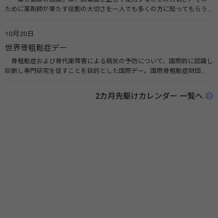
ために薬剤師が果たす役割の大切さを一人でも多くの方に知ってもらう
ために、ポスターなどを用いて積極的な啓発活動を行う週間です。 関連
リンク 薬と健康の週間（公益社団法人 日本薬剤師会） 連載「働く人に
10月20日
伝えたい！薬との付き合い方」（保健指導リソースガイド）
世界骨粗鬆症デー
骨粗鬆症および骨代謝障害による病気の予防について、国際的に認識し
診断し専門研究を促すことを目的とした国際デー。国際骨粗鬆症財団
（IOF）により行われ、国を挙げて骨粗鬆症に取り組む社会の実現のため
に90を超える国がキャンペーンに参加しています。 関連リンク 公益財団
2カ月先駆けカレンダー 一覧へ
法人 骨粗鬆症財団 世界骨粗鬆症デー（WOD）