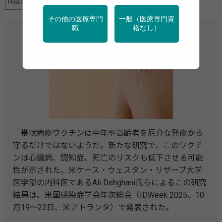
HealthDay News
感染症
高齢者
その他の医療専門
一般（医療専門資
職
格なし）
帯状疱疹ワクチンは中年や高齢者を厄介な発疹から
守るだけではないようだ。新たな研究で、このワクチ
ンは心臓病、認知症、死亡のリスクも低下させる可能
性が示された。米ケース・ウェスタン・リザーブ大学
医学部の内科医であるAli Dehghani氏らによるこの研究
結果は、米国感染症学会年次総会（IDWeek 2025、10
月19～22日、米アトランタ）で発表された。