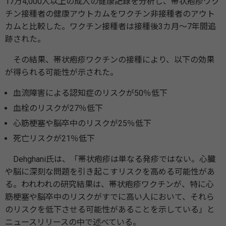
17万4,000人以上の成人の健康記録を分析し、帯状疱疹ワク
チン接種者の健康アウトカムをワクチン非接種者のアウト
カムと比較した。ワクチン接種者は接種後3カ月～7年間追
跡された。
その結果、帯状疱疹ワクチンの接種により、以下の効果
が得られる可能性が示された。
血流障害による認知症のリスクが50％低下
血栓のリスクが27％低下
心筋梗塞や脳卒中のリスクが25％低下
死亡リスクが21％低下
Dehghani氏は、「帯状疱疹は単なる発疹ではない。心臓
や脳に深刻な問題を引き起こすリスクを高める可能性があ
る。われわれの研究結果は、帯状疱疹ワクチンが、特に心
筋梗塞や脳卒中のリスクがすでに高い人において、それら
のリスクを低下させる可能性があることを示している」と
ニュースリリースの中で述べている。