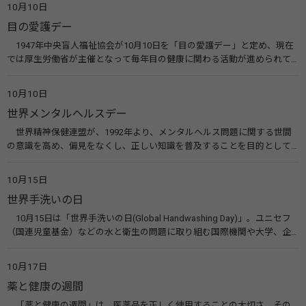
10月10日
目の愛護デー
1947年中央盲人福祉協会が10月10日を「目の愛護デー」と定め、現在
では厚生労働省が主催となって毎年目の健康に関わる活動が進められて
います。皆様も目の愛護デーをきっかけに目を大切にすることについて考
えてみませんか。 関連リンク 目の愛護デー（公益社団法人 日本眼科医
10月10日
会）
世界メンタルヘルスデー
世界精神保健連盟が、1992年より、メンタルヘルス問題に関する世間
の意識を高め、偏見をなくし、正しい知識を普及することを目的として、
10月10日を「世界メンタルヘルスデー」と定めました。その後、世界保
健機関（WHO）も協賛し、正式な国際デー（国際記念日）とされていま
10月15日
す。 関連リンク 世界メンタルヘルスデー（厚生労働省） 働く人のメンタ
世界手洗いの日
ルヘルス・ポータルサイト「こころの耳」（厚生労働省）
10月15日は「世界手洗いの日(Global Handwashing Day)」。ユニセフ
（国連児童基金）などの水と衛生の問題に取り組む国際機関や大学、企
業などによって定められ、世界各国でせっけんを使った正しい手洗いを
広める活動が行われています。下痢や肺炎を防ぎ、子どもたちの命を守る
10月17日
ことを目的としています。 関連リンク 世界手洗いの日（ユニセフ）
薬と健康の週間
「薬と健康の週間」は、医薬品を正しく使用することの大切さ、その