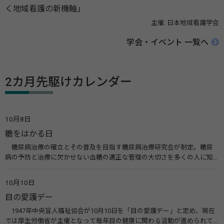
く地域看護の新機軸」
主催: 日本地域看護学会
学会・イベント 一覧へ
2カ月先駆けカレンダー
10月8日
糖をはかる日
糖尿病治療の確立とその普及を目指す糖尿病治療研究会が制定。糖尿
病の予防と治療に欠かせない血糖の適正な管理の大切さを多くの人に知
ってもらうのが目的。糖尿病ネットワークなどのウエブサイトを活用し
た啓発活動を行う。 関連リンク 糖尿病治療研究会40年の歩み（糖尿病治
10月10日
療研究会） 糖尿病ネットワーク
目の愛護デー
1947年中央盲人福祉協会が10月10日を「目の愛護デー」と定め、現在
では厚生労働省が主催となって毎年目の健康に関わる活動が進められて