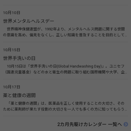
います。皆様も目の愛護デーをきっかけに目を大切にすることについて考
えてみませんか。 関連リンク 目の愛護デー（公益社団法人 日本眼科医
10月10日
会）
世界メンタルヘルスデー
世界精神保健連盟が、1992年より、メンタルヘルス問題に関する世間
の意識を高め、偏見をなくし、正しい知識を普及することを目的として、
10月10日を「世界メンタルヘルスデー」と定めました。その後、世界保
健機関（WHO）も協賛し、正式な国際デー（国際記念日）とされていま
10月15日
す。 関連リンク 世界メンタルヘルスデー（厚生労働省） 働く人のメンタ
世界手洗いの日
ルヘルス・ポータルサイト「こころの耳」（厚生労働省）
10月15日は「世界手洗いの日(Global Handwashing Day)」。ユニセフ
（国連児童基金）などの水と衛生の問題に取り組む国際機関や大学、企
業などによって定められ、世界各国でせっけんを使った正しい手洗いを
広める活動が行われています。下痢や肺炎を防ぎ、子どもたちの命を守る
10月17日
ことを目的としています。 関連リンク 世界手洗いの日（ユニセフ）
薬と健康の週間
「薬と健康の週間」は、医薬品を正しく使用することの大切さ、その
ために薬剤師が果たす役割の大切さを一人でも多くの方に知ってもらう
ために、ポスターなどを用いて積極的な啓発活動を行う週間です。 関連
リンク 薬と健康の週間（公益社団法人 日本薬剤師会） 連載「働く人に
2カ月先駆けカレンダー 一覧へ
伝えたい！薬との付き合い方」（保健指導リソースガイド）