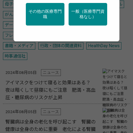
母子保健
学校保健
メンタルヘルス
禁煙
アルコール
その他の医療専門
一般（医療専門資
がん
運動
栄養
調査・統計
デジタル・AI
職
格なし）
データヘルス計画
高齢者
女性の健康
フレイル・介護予防
新型コロナ
感染症
災害・BCP
書籍・メディア
行政・団体の関連資料
HealthDay News
時事通信社
2024年08月05日
ニュース
アイマスクをつけて寝ると効果はある？
夜は暗くして昼寝にもご注意 肥満・高血
圧・糖尿病のリスクが上昇
2024年08月05日
ニュース
腎臓病は全身の老化を呼び起こす 腎臓の
健康は全身のために重要 老化による腎臓