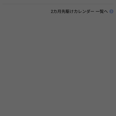
ために、ポスターなどを用いて積極的な啓発活動を行う週間です。 関連
リンク 薬と健康の週間（公益社団法人 日本薬剤師会） 連載「働く人に
2カ月先駆けカレンダー 一覧へ
伝えたい！薬との付き合い方」（保健指導リソースガイド）