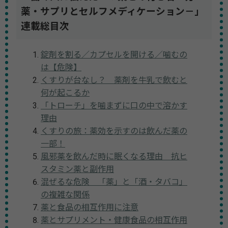
薬・サプリとセルフメディケーション－」
連載総目次
錠剤を割る／カプセルを開ける／噛むの
は【危険】
くすりが台なし？ 薬剤を牛乳で飲むと
何が起こるか
「トローチ」を噛まずに口の中で溶かす
理由
くすりの旅：薬効を示すのは飲んだ薬の
一部！
風邪薬を飲んだ時に眠くなる理由 抗ヒ
スタミン薬と副作用
混ぜるな危険 「薬」と「酒・タバコ」
の複雑な関係
薬と食品の相互作用に注意
薬とサプリメント・健康食品の相互作用