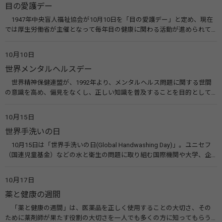
目の愛護デー
1947年中央盲人福祉協会が10月10日を「目の愛護デー」と定め、現在
では厚生労働省が主催となって毎年目の健康に関わる活動が進められて
います。皆様も目の愛護デーをきっかけに目を大切にすることについて考
えてみませんか。 関連リンク 目の愛護デー（公益社団法人 日本眼科医
10月10日
会）
世界メンタルヘルスデー
世界精神保健連盟が、1992年より、メンタルヘルス問題に関する世間
の意識を高め、偏見をなくし、正しい知識を普及することを目的として、
10月10日を「世界メンタルヘルスデー」と定めました。その後、世界保
健機関（WHO）も協賛し、正式な国際デー（国際記念日）とされていま
10月15日
す。 関連リンク 世界メンタルヘルスデー（厚生労働省） 働く人のメンタ
世界手洗いの日
ルヘルス・ポータルサイト「こころの耳」（厚生労働省）
10月15日は「世界手洗いの日(Global Handwashing Day)」。ユニセフ
（国連児童基金）などの水と衛生の問題に取り組む国際機関や大学、企
業などによって定められ、世界各国でせっけんを使った正しい手洗いを
広める活動が行われています。下痢や肺炎を防ぎ、子どもたちの命を守る
10月17日
ことを目的としています。 関連リンク 世界手洗いの日（ユニセフ）
薬と健康の週間
「薬と健康の週間」は、医薬品を正しく使用することの大切さ、その
ために薬剤師が果たす役割の大切さを一人でも多くの方に知ってもらう