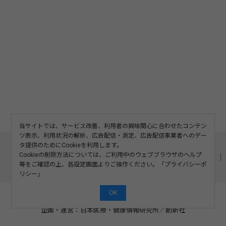
当サイトでは、サービス改善、利用者の興味関心に合わせたコンテン
ツ表示、利用状況の解析、広告配信・測定、広告配信事業者へのデー
このサイトについて
利用規約
広告掲載
タ提供のためにCookieを利用します。
Cookieの削除方法については、ご利用中のウェブブラウザのヘルプ
記事の二次利用について
プライバシーポリシー
お問い合わせ
等をご確認の上、各設定画面よりご操作ください。「
プライバシーポ
運営会社
リシー
」
OK
©2008-2026 SOSHINSHA All Rights Reserved.
企画・運営：日本医療・健康情報研究所
／
創新社