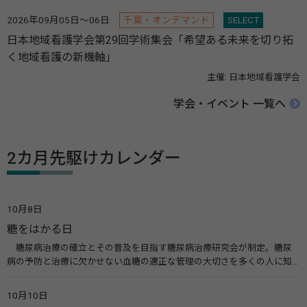
2026年09月05日～06日
千葉・オンデマンド
SELECT
日本地域看護学会第29回学術集会「希望ある未来を切り拓
く地域看護の新機軸」
主催: 日本地域看護学会
学会・イベント 一覧へ
2カ月先駆けカレンダー
10月8日
糖をはかる日
糖尿病治療の確立とその普及を目指す糖尿病治療研究会が制定。糖尿
病の予防と治療に欠かせない血糖の適正な管理の大切さを多くの人に知
ってもらうのが目的。糖尿病ネットワークなどのウエブサイトを活用し
た啓発活動を行う。 関連リンク 糖尿病治療研究会40年の歩み（糖尿病治
10月10日
療研究会） 糖尿病ネットワーク