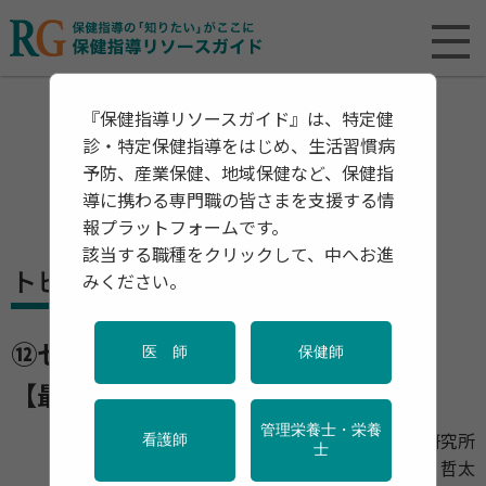
『保健指導リソースガイド』は、特定健
診・特定保健指導をはじめ、生活習慣病
予防、産業保健、地域保健など、保健指
導に携わる専門職の皆さまを支援する情
報プラットフォームです。
該当する職種をクリックして、中へお進
トピックス・レポート
みください。
⑫セルフメディケーションの重要性
医 師
保健師
【最終回】
管理栄養士・栄養
一般社団法人 日本くすり教育研究所
看護師
士
代表理事 加藤 哲太