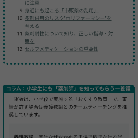
に注意
身近にも起こる「市販薬の乱用」
多剤併用のリスク"ポリファーマシー"を
考える
薬剤耐性について知り、正しい指導・対
策を
セルフメディケーションの重要性
コラム：小学生にも「薬剤師」を知ってもらう―養護
教諭とのチームティーチング
筆者は、小学校で実施する「おくすり教育」で、事
情が許す場合は養護教諭とのチームティーチングを推
奨しています。
養護教諭
薬はなぜ水かぬるま湯で飲まなければ