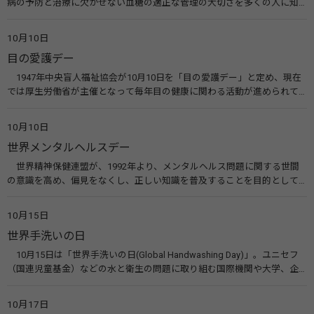
病の予防と治療に欠かせない血糖の適正な管理の大切さを多くの人に知
ってもらうのが目的。糖尿病ネットワークなどのウエブサイトを活用し
た啓発活動を行う。 関連リンク 糖尿病治療研究会40年の歩み（糖尿病治
10月10日
療研究会） 糖尿病ネットワーク
目の愛護デー
1947年中央盲人福祉協会が10月10日を「目の愛護デー」と定め、現在
では厚生労働省が主催となって毎年目の健康に関わる活動が進められて
います。皆様も目の愛護デーをきっかけに目を大切にすることについて考
えてみませんか。 関連リンク 目の愛護デー（公益社団法人 日本眼科医
10月10日
会）
世界メンタルヘルスデー
世界精神保健連盟が、1992年より、メンタルヘルス問題に関する世間
の意識を高め、偏見をなくし、正しい知識を普及することを目的として、
10月10日を「世界メンタルヘルスデー」と定めました。その後、世界保
健機関（WHO）も協賛し、正式な国際デー（国際記念日）とされていま
10月15日
す。 関連リンク 世界メンタルヘルスデー（厚生労働省） 働く人のメンタ
世界手洗いの日
ルヘルス・ポータルサイト「こころの耳」（厚生労働省）
10月15日は「世界手洗いの日(Global Handwashing Day)」。ユニセフ
（国連児童基金）などの水と衛生の問題に取り組む国際機関や大学、企
業などによって定められ、世界各国でせっけんを使った正しい手洗いを
広める活動が行われています。下痢や肺炎を防ぎ、子どもたちの命を守る
10月17日
ことを目的としています。 関連リンク 世界手洗いの日（ユニセフ）