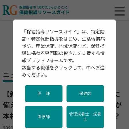
『保健指導リソースガイド』は、特定健
診・特定保健指導をはじめ、生活習慣病
予防、産業保健、地域保健など、保健指
導に携わる専門職の皆さまを支援する情
報プラットフォームです。
該当する職種をクリックして、中へお進
ニュース
みください。
【新型コロナウイルス感染症の流行に
医 師
保健師
備える】 集団感染を防ぐための対策が
管理栄養士・栄養
本格化 どんな人が重症化しやすい？
看護師
士
2020年02月26日