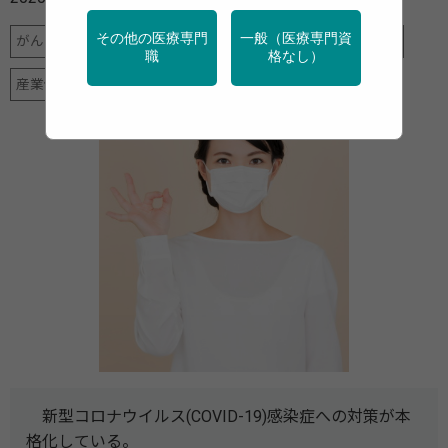
その他の医療専門
一般（医療専門資
がん
健診・検診
地域保健
学校保健
特定保健指導
職
格なし）
産業保健
調査・統計
新型コロナウイルス(COVID-19)感染症への対策が本
格化している。