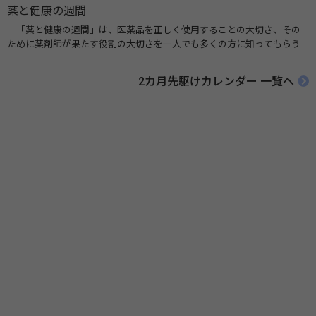
薬と健康の週間
「薬と健康の週間」は、医薬品を正しく使用することの大切さ、その
ために薬剤師が果たす役割の大切さを一人でも多くの方に知ってもらう
ために、ポスターなどを用いて積極的な啓発活動を行う週間です。 関連
リンク 薬と健康の週間（公益社団法人 日本薬剤師会） 連載「働く人に
2カ月先駆けカレンダー 一覧へ
伝えたい！薬との付き合い方」（保健指導リソースガイド）