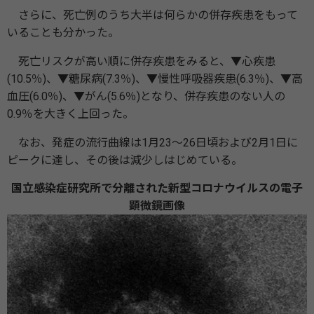
さらに、死亡例のうち大半は何らかの併存疾患をもって
いることも分かった。
死亡リスクが高い順に併存疾患をみると、▼心疾患
(10.5％)、▼糖尿病(7.3％)、▼慢性呼吸器疾患(6.3％)、▼高
血圧(6.0％)、▼がん(5.6％)となり、併存疾患のない人の
0.9％を大きく上回った。
なお、発症の流行曲線は1月23～26日頃および2月1日に
ピークに達し、その後は減少しはじめている。
国立感染症研究所で分離された新型コロナウイルスの電子
顕微鏡画像