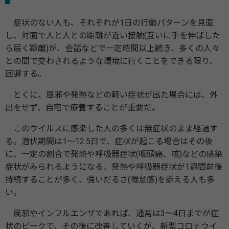
症状のない人も、それぞれが1日の行動パターンを見直
し、対面で人と人との距離が近い接触(互いに手を伸ばした
ら届く距離)が、会話などで一定時間以上続き、多くの人々
との間で交わされるような環境に行くことをできる限り、
回避する。
とくに、風邪や発熱などの軽い症状が出た場合には、外
出をせず、自宅で療養することが重要だ。
このウイルスに感染した人の多くは無症状のまま経過す
る。潜伏期間は1～12.5日で、症状が起こる場合はその後
に、一定の割合で発熱や呼吸器症状(咽頭痛、咳)などの感染
症状がみられるようになる。発熱や呼吸器症状が1週間前後
持続することが多く、強いだるさ(倦怠感)を訴える人も多
い。
風邪やインフルエンザであれば、通常は3～4日までが症
状のピークで、その後に改善していくが、新型コロナウイ