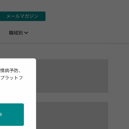
メールマガジン
職域別
習慣病予防、
報プラットフ
師