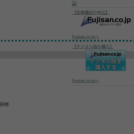
【定期購読の申込】
Fujisan.co.jpへ
【デジタル版の購入】
Fujisan.co.jpへ
研修