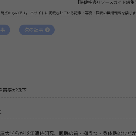
［保健指導リソースガイド編集
日時点のものです。
本サイトに掲載されている記事・写真・図表の無断転載を禁じま
記事
次の記事
罹患率が低下
性
古屋大学らが12年追跡研究、睡眠の質・抑うつ・身体機能など