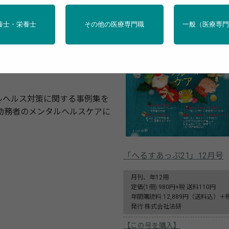
養士・栄養士
その他の医療専門職
一般（医療専
019年度の精神障害の請求件
の重要性はますます高まってい
企業は新たなメンタルヘルスの
ルヘルス対策に関する事例集を
勤務者のメンタルヘルスケアに
「へるすあっぷ21」12月号
月刊、年12冊
定価(1冊):980円+税 送料110円
年間購読料:12,889円（送料込）＋
発行:株式会社法研
【この号を購入】