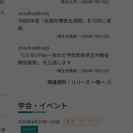
（東北大学／2026年 7月15日）
部］
す。
2026年08月06日
令和8年度「全国労働衛生週間」を10月に実
施
（厚生労働省／2026年 7月31日）
2026年08月06日
「U.E.N.O.Plan～攻めの予防医療厚生労働省
関係施策」 を公表します
（厚生労働省／2026年 7月23日）
関連資料・リリース 一覧へ
学会・イベント
2026年8月29日～30日
東京・オンライン
SELECT
が予