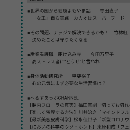
■世界の国から健康よもやま話 寺田直子
「女王」自ら実践 カカオはスーパーフード
■その問題、ナッジで解決できるかも！ 竹林紅
決めたことは守りたくなる
■産業看護職 駆け込み寺 今田万里子
高ストレス者に"どうせ"と言われ...
■身体活動研究所 甲斐裕子
心の元気にまず必要な生活習慣は？
■へるすあっぷCHANNEL
【腸内フローラの真実】福田真嗣「切っても切れ
【楽しく禁煙する方法】川井治之「マインドフル
【最新美容皮膚科学】松永佳世子「新型コロナウ
【においの科学のウソ・ホント】東原和成「フェ