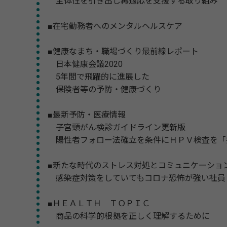
主体性を引き出し再適応を支援する取り組み
■在宅勤務者へのメンタルヘルスケア
■健康なまち・職場づくり最前線レポート
日本健康会議2020
5年間で飛躍的に進展した
保険者等の予防・健康づくり
■最新予防・医療情報
子宮頸がん検診ガイドライン更新版
陽性者フォロー法確立を条件にＨＰＶ検査を「
■新たな時代のストレス対処とコミュニケーショ
感染症対策をしていてもコロナ恐怖が強い社員
■ＨＥＡＬＴＨ ＴＯＰＩＣ
商品の科学的根拠を正しく理解するために