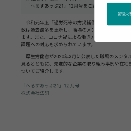
「へるすあっぷ21」12月号をご紹介致します。
管理栄
令和元年度「過労死等の労災補償状況」によると、2
数は過去最多を更新し、職場のメンタルヘルスケア
ます。また、コロナ禍による働き方の変化に伴い、
課題への対応も求められています。
厚生労働省が2020年3月に公表した職場のメンタ
見るとともに、先進的な企業の取り組み事例や在宅
ついてご紹介します。
「へるすあっぷ21」12 月号
株式会社法研