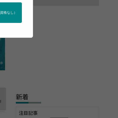
門資格なし）
新着
税
注目記事