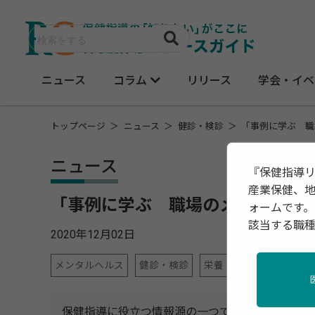
ニュース
コラム
リリース
学会・イベ
トップページ
ニュース
健診・検診
「事例に学ぶ 職
ニュース
『保健指導
産業保健、
「事例に学ぶ 職場のメンタルヘル
ォームです。
該当する職
2020年12月02日
メンタルヘルス
健診・検診
栄養
産業保健
保健指導に役立つ情報源の一つである定期刊行物