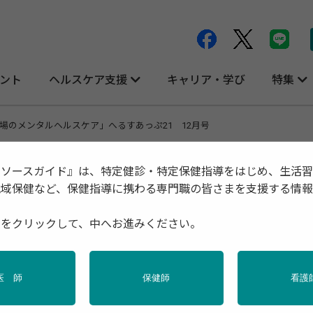
ント
ヘルスケア支援
キャリア・学び
特集
場のメンタルヘルスケア」へるすあっぷ21 12月号
リソースガイド』は、特定健診・特定保健指導をはじめ、生活
地域保健など、保健指導に携わる専門職の皆さまを支援する情
スケア」へるすあっぷ21 12月号
種をクリックして、中へお進みください。
医 師
保健師
看護