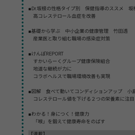
■Dr.坂根の性格タイプ別 保健指導のススメ 坂
高コレステロール血症を改善
■基礎から学ぶ 中小企業の健康管理 竹田透
産業医と取り組む職場の感染症対策
■けんぽREPORT
すかいらーくグループ健康保険組合
地道な継続が力に
コラボヘルスで職場環境改善も実現
■図解 食べて動いてコンディションアップ 小
コレステロール値を下げる２つの栄養素に注目
■わかる！身につく！健康力
「喉」を鍛えて健康寿命をのばす
【連載】