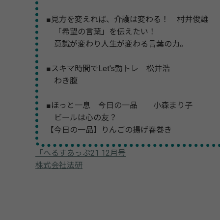
■見方を変えれば、介護は変わる！ 村井俊雄
「希望の言葉」を伝えたい！
意識が変わり人生が変わる言葉の力。
■スキマ時間でLet's勤トレ 松井浩
わき腹
■ほっと一息 今日の一品 小森まり子
ビールは心の友？
【今日の一品】りんごの揚げ春巻き
「へるすあっぷ21 12月号
株式会社法研