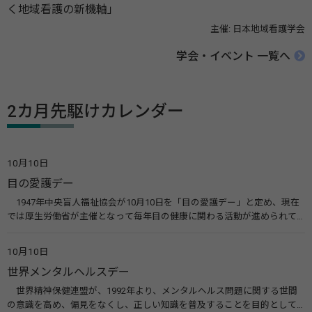
く地域看護の新機軸」
主催: 日本地域看護学会
学会・イベント 一覧へ
2カ月先駆けカレンダー
10月10日
目の愛護デー
1947年中央盲人福祉協会が10月10日を「目の愛護デー」と定め、現在
では厚生労働省が主催となって毎年目の健康に関わる活動が進められて
います。皆様も目の愛護デーをきっかけに目を大切にすることについて考
えてみませんか。 関連リンク 目の愛護デー（公益社団法人 日本眼科医
10月10日
会）
世界メンタルヘルスデー
世界精神保健連盟が、1992年より、メンタルヘルス問題に関する世間
の意識を高め、偏見をなくし、正しい知識を普及することを目的として、