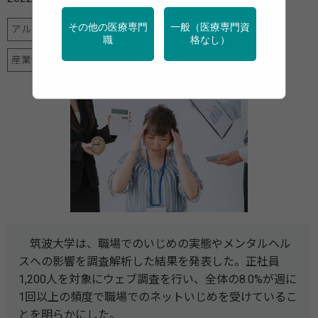
その他の医療専門
一般（医療専門資
アルコール
メンタルヘルス
地域保健
特定保健指導
職
格なし）
産業保健
禁煙
調査・統計
筑波大学は、職場でのいじめの実態やメンタルヘル
スへの影響を調査解析した結果を発表した。正社員
1,200人を対象にウェブ調査を行い、全体の8.0%が週に
1回以上の頻度で職場でのネットいじめを受けているこ
とを明らかにした。