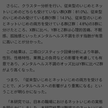
さらに、クラスター分析を行い、従来型のいじめとネッ
トいじめのどちらも受けていない群(X群：81.0%)、従来型
のいじめのみ受けている群(Y群：14.3%)、従来型のいじめ
とネットいじめの両方を受けている群(Z群：4.8%)の3群に
分けたところ、X群に比べ、Y群とZ群は心理的苦痛、不眠
感、孤独感といったメンタルヘルス不調を示す指数が有意
に高いことが分かった。
この結果は、二項ロジスティック回帰分析により年齢、
性別、性格特性、業務上の負荷などの影響を考慮しても有
意であり、メンタルヘルス不調のオッズ比はY群に比べZ群
がより高くなった。
つまり、「従来型いじめとネットいじめの両方を受ける
ことで、メンタルヘルスへの影響がより重篤になる」とい
うことが明らかになった。
「本研究では、⽇本の職場におけるネットいじめの実態
を明らかにしました。本研究結果は職場でのネットいじめ