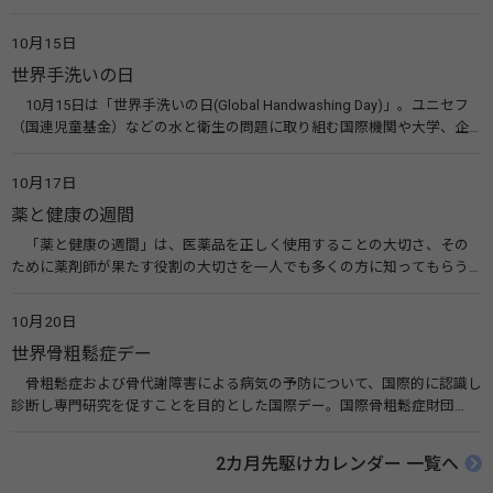
10月10日を「世界メンタルヘルスデー」と定めました。その後、世界保
健機関（WHO）も協賛し、正式な国際デー（国際記念日）とされていま
10月15日
す。 関連リンク 世界メンタルヘルスデー（厚生労働省） 働く人のメンタ
世界手洗いの日
ルヘルス・ポータルサイト「こころの耳」（厚生労働省）
10月15日は「世界手洗いの日(Global Handwashing Day)」。ユニセフ
（国連児童基金）などの水と衛生の問題に取り組む国際機関や大学、企
業などによって定められ、世界各国でせっけんを使った正しい手洗いを
広める活動が行われています。下痢や肺炎を防ぎ、子どもたちの命を守る
10月17日
ことを目的としています。 関連リンク 世界手洗いの日（ユニセフ）
薬と健康の週間
「薬と健康の週間」は、医薬品を正しく使用することの大切さ、その
ために薬剤師が果たす役割の大切さを一人でも多くの方に知ってもらう
ために、ポスターなどを用いて積極的な啓発活動を行う週間です。 関連
リンク 薬と健康の週間（公益社団法人 日本薬剤師会） 連載「働く人に
10月20日
伝えたい！薬との付き合い方」（保健指導リソースガイド）
世界骨粗鬆症デー
骨粗鬆症および骨代謝障害による病気の予防について、国際的に認識し
診断し専門研究を促すことを目的とした国際デー。国際骨粗鬆症財団
（IOF）により行われ、国を挙げて骨粗鬆症に取り組む社会の実現のため
に90を超える国がキャンペーンに参加しています。 関連リンク 公益財団
2カ月先駆けカレンダー 一覧へ
法人 骨粗鬆症財団 世界骨粗鬆症デー（WOD）