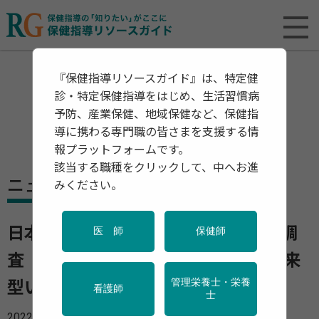
『保健指導リソースガイド』は、特定健
診・特定保健指導をはじめ、生活習慣病
予防、産業保健、地域保健など、保健指
導に携わる専門職の皆さまを支援する情
報プラットフォームです。
該当する職種をクリックして、中へお進
ニュース
みください。
日本の職場での「いじめ」の実態を調
医 師
保健師
査 8%がネットいじめを、11%が従来
管理栄養士・栄養
型いじめを週に1回以上受けている
看護師
士
2022年06月13日