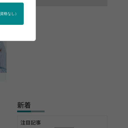
門資格なし）
新着
注目記事