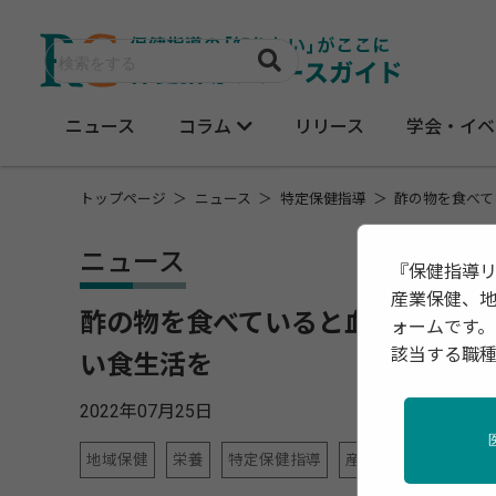
ニュース
コラム
リリース
学会・イベ
トップページ
ニュース
特定保健指導
酢の物を食べて
ニュース
『保健指導
産業保健、
酢の物を食べていると血圧が低下
ォームです。
該当する職
い食生活を
2022年07月25日
地域保健
栄養
特定保健指導
産業保健
高齢者