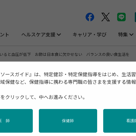
ント
ヘルスケア支援
キャリア・学び
特集
いると血圧が低下 お酢は日本食に欠かせない バランスの良い食生活を
リソースガイド』は、特定健診・特定保健指導をはじめ、生活
地域保健など、保健指導に携わる専門職の皆さまを支援する情
 お酢は日本食に欠かせない バランスの
種をクリックして、中へお進みください。
医 師
保健師
看護