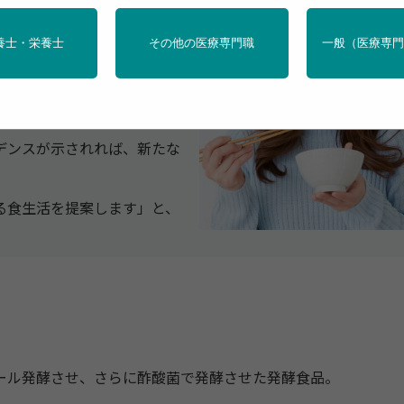
食酢を用いた酢の物の摂取頻
養士・栄養士
その他の医療専門職
一般（医療専
に比べ、血圧が低い傾向が
デンスが示されれば、新たな
る食生活を提案します」と、
ル発酵させ、さらに酢酸菌で発酵させた発酵食品。