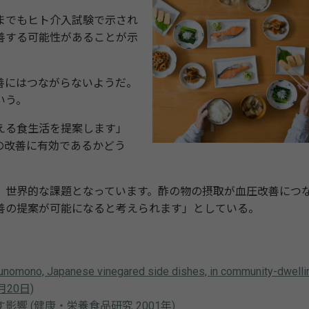
までもヒト介入試験で示され
善する可能性があることが示
善にはつながらないようだ。
いう。
える食生活を提案します」
の改善に有効であるかどう
世界的な課題となっています。酢の物の摂取が血圧改善につ
善の提案が可能になると考えられます」としている。
 Sunomono, Japanese vinegared side dishes, in community-dwelli
年5月20日)
 (健康・栄養食品研究 2001年)