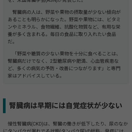
を、米国腎臓学会(ASN)が発表した。
腎臓病の人は、野菜や果物の摂取量が少ない傾向が
あることも明らかになった。野菜や果物には、ビタミ
ンやミネラル、食物繊維、抗酸化物質など、有用な栄
養が多く含まれる。毎日の食品に取り入れたい食品
だ。
「野菜や糖質の少ない果物を十分に食べることは、
腎臓病だけでなく、2型糖尿病や肥満、心血管疾患な
ど、多くの病気の予防・改善につながります」と専門
家はアドバイスしている。
腎臓病は早期には自覚症状が少ない
慢性腎臓病(CKD)は、腎臓の働きが低下したり、尿のなか
にタンパクが漏れでる状態(タンパク尿)の総称。発症には、