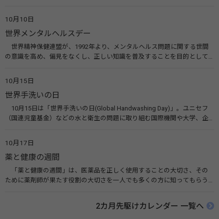
います。皆様も目の愛護デーをきっかけに目を大切にすることについて考
えてみませんか。 関連リンク 目の愛護デー（公益社団法人 日本眼科医
10月10日
会）
世界メンタルヘルスデー
世界精神保健連盟が、1992年より、メンタルヘルス問題に関する世間
の意識を高め、偏見をなくし、正しい知識を普及することを目的として、
10月10日を「世界メンタルヘルスデー」と定めました。その後、世界保
健機関（WHO）も協賛し、正式な国際デー（国際記念日）とされていま
10月15日
す。 関連リンク 世界メンタルヘルスデー（厚生労働省） 働く人のメンタ
世界手洗いの日
ルヘルス・ポータルサイト「こころの耳」（厚生労働省）
10月15日は「世界手洗いの日(Global Handwashing Day)」。ユニセフ
（国連児童基金）などの水と衛生の問題に取り組む国際機関や大学、企
業などによって定められ、世界各国でせっけんを使った正しい手洗いを
広める活動が行われています。下痢や肺炎を防ぎ、子どもたちの命を守る
10月17日
ことを目的としています。 関連リンク 世界手洗いの日（ユニセフ）
薬と健康の週間
「薬と健康の週間」は、医薬品を正しく使用することの大切さ、その
ために薬剤師が果たす役割の大切さを一人でも多くの方に知ってもらう
ために、ポスターなどを用いて積極的な啓発活動を行う週間です。 関連
リンク 薬と健康の週間（公益社団法人 日本薬剤師会） 連載「働く人に
2カ月先駆けカレンダー 一覧へ
伝えたい！薬との付き合い方」（保健指導リソースガイド）