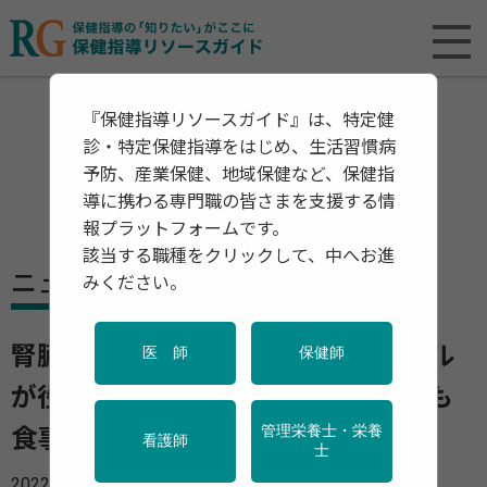
『保健指導リソースガイド』は、特定健
診・特定保健指導をはじめ、生活習慣病
予防、産業保健、地域保健など、保健指
導に携わる専門職の皆さまを支援する情
報プラットフォームです。
該当する職種をクリックして、中へお進
ニュース
みください。
腎臓病の予防に健康的な食事スタイル
医 師
保健師
が役立つ 腎臓病予防プログラムでも
管理栄養士・栄養
食事指導は重要
看護師
士
2022年09月05日