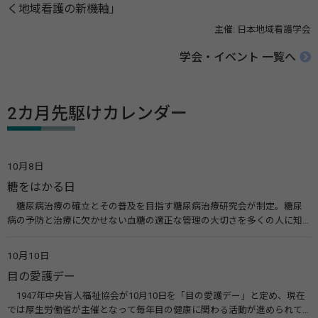
く地域看護の新機軸」
主催: 日本地域看護学会
学会・イベント 一覧へ
2カ月先駆けカレンダー
10月8日
糖をはかる日
糖尿病治療の確立とその普及を目指す糖尿病治療研究会が制定。糖尿
病の予防と治療に欠かせない血糖の適正な管理の大切さを多くの人に知
ってもらうのが目的。糖尿病ネットワークなどのウエブサイトを活用し
た啓発活動を行う。 関連リンク 糖尿病治療研究会40年の歩み（糖尿病治
10月10日
療研究会） 糖尿病ネットワーク
目の愛護デー
1947年中央盲人福祉協会が10月10日を「目の愛護デー」と定め、現在
では厚生労働省が主催となって毎年目の健康に関わる活動が進められて