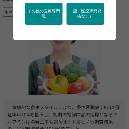
その他の医療専門
一般（医療専門資
地域保健
栄養
特定保健指導
産業保健
高齢者
職
格なし）
健康的な食事スタイルにより、慢性腎臓病(CKD)の発
症率は30%も低下し、初期の腎臓障害の指標となるア
ルブミン尿の発生率も23%低下するという調査結果