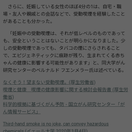
さらに、妊娠している女性のほぼ4分の1は、自宅・職
場・友人や親戚との会話などで、受動喫煙を経験したこと
があることも分かった。
「妊娠中の受動喫煙は、それが低レベルのものであって
も、安全ということはないことが明らかになりました。少
しの受動喫煙であっても、タバコの煙にさらされること
で、エピジェネティックに痕跡が残り、生まれてくる赤ち
ゃんの健康に影響する可能性があります」と、同大学がん
研究センターのベルナルド フエンメラー氏は述べている。
なくそう！望まない受動喫煙。(厚生労働省)
喫煙と健康 喫煙の健康影響に関する検討会報告書 (厚生労
働省)
科学的根拠に基づくがん予防 - 国立がん研究センター「が
ん情報サービス」
Third-hand smoke is no joke, can convey hazardous
chemicals (イェール大学 2020年3月4日)