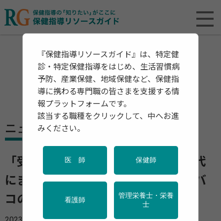
『保健指導リソースガイド』は、特定健
診・特定保健指導をはじめ、生活習慣病
予防、産業保健、地域保健など、保健指
導に携わる専門職の皆さまを支援する情
報プラットフォームです。
該当する職種をクリックして、中へお進
ニュース
みください。
「受動喫煙」の悪影響は子供や孫の代
医 師
保健師
にまで引き継がれる 危険なのはタバ
管理栄養士・栄養
コの煙だけではない
看護師
士
2023年01月23日