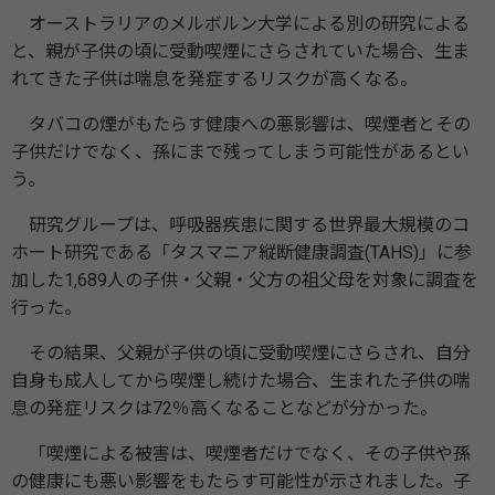
オーストラリアのメルボルン大学による別の研究による
と、親が子供の頃に受動喫煙にさらされていた場合、生ま
れてきた子供は喘息を発症するリスクが高くなる。
タバコの煙がもたらす健康への悪影響は、喫煙者とその
子供だけでなく、孫にまで残ってしまう可能性があるとい
う。
研究グループは、呼吸器疾患に関する世界最大規模のコ
ホート研究である「タスマニア縦断健康調査(TAHS)」に参
加した1,689人の子供・父親・父方の祖父母を対象に調査を
行った。
その結果、父親が子供の頃に受動喫煙にさらされ、自分
自身も成人してから喫煙し続けた場合、生まれた子供の喘
息の発症リスクは72％高くなることなどが分かった。
「喫煙による被害は、喫煙者だけでなく、その子供や孫
の健康にも悪い影響をもたらす可能性が示されました。子