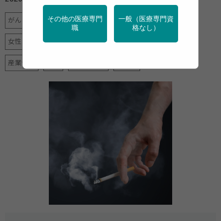
その他の医療専門
一般（医療専門資
がん
データヘルス計画
メンタルヘルス
地域保健
職
格なし）
女性の健康
新型コロナ
母子保健
特定保健指導
産業保健
禁煙
調査・統計
高齢者