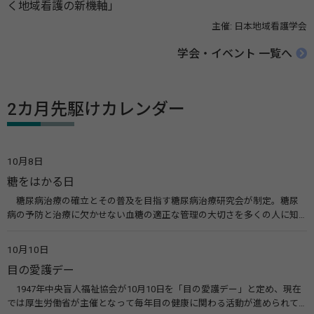
く地域看護の新機軸」
主催: 日本地域看護学会
学会・イベント 一覧へ
2カ月先駆けカレンダー
10月8日
糖をはかる日
糖尿病治療の確立とその普及を目指す糖尿病治療研究会が制定。糖尿
病の予防と治療に欠かせない血糖の適正な管理の大切さを多くの人に知
ってもらうのが目的。糖尿病ネットワークなどのウエブサイトを活用し
た啓発活動を行う。 関連リンク 糖尿病治療研究会40年の歩み（糖尿病治
10月10日
療研究会） 糖尿病ネットワーク
目の愛護デー
1947年中央盲人福祉協会が10月10日を「目の愛護デー」と定め、現在
では厚生労働省が主催となって毎年目の健康に関わる活動が進められて