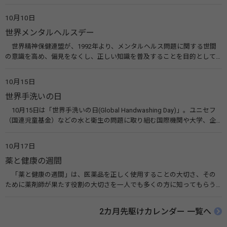
います。皆様も目の愛護デーをきっかけに目を大切にすることについて考
えてみませんか。 関連リンク 目の愛護デー（公益社団法人 日本眼科医
10月10日
会）
世界メンタルヘルスデー
世界精神保健連盟が、1992年より、メンタルヘルス問題に関する世間
の意識を高め、偏見をなくし、正しい知識を普及することを目的として、
10月10日を「世界メンタルヘルスデー」と定めました。その後、世界保
健機関（WHO）も協賛し、正式な国際デー（国際記念日）とされていま
10月15日
す。 関連リンク 世界メンタルヘルスデー（厚生労働省） 働く人のメンタ
世界手洗いの日
ルヘルス・ポータルサイト「こころの耳」（厚生労働省）
10月15日は「世界手洗いの日(Global Handwashing Day)」。ユニセフ
（国連児童基金）などの水と衛生の問題に取り組む国際機関や大学、企
業などによって定められ、世界各国でせっけんを使った正しい手洗いを
広める活動が行われています。下痢や肺炎を防ぎ、子どもたちの命を守る
10月17日
ことを目的としています。 関連リンク 世界手洗いの日（ユニセフ）
薬と健康の週間
「薬と健康の週間」は、医薬品を正しく使用することの大切さ、その
ために薬剤師が果たす役割の大切さを一人でも多くの方に知ってもらう
ために、ポスターなどを用いて積極的な啓発活動を行う週間です。 関連
リンク 薬と健康の週間（公益社団法人 日本薬剤師会） 連載「働く人に
2カ月先駆けカレンダー 一覧へ
伝えたい！薬との付き合い方」（保健指導リソースガイド）