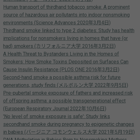
Human transport of thirdhand tobacco smoke: A prominent
source of hazardous air pollutants into indoor nonsmoking
environments (Science Advances 2020年3月4日)
Thirdhand smoke linked to type 2 diabetes: Study has health
implications for nonsmokers living in homes that have (or
had) smokers (カリフォルニア大学 2016年3月2日)
A Health Threat to Bystanders Living in the Homes of
Smokers: How Smoke Toxins Deposited on Surfaces Can
Cause Insulin Resistance (PLOS ONE 2016年3月2日)
Second-hand smoke a possible asthma risk for future
generations, study finds (メルボルン大学 2022年9月5日)
Pre-pubertal smoke exposure of fathers and increased risk
of offspring asthma: a possible transgenerational effect
(European Respiratory Journal 2022年10月6日)
'No level of smoke exposure is safe': Study links
secondhand smoke during pregnancy to epigenetic changes
in babies (バージニア コモンウェルス大学 2021年5月19日)
DNA Methylation in Babies Born to Nonsmoking Mothers