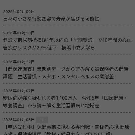
2026年02月09日
日々の小さな行動変容で寿命が延びる可能性
2026年01月28日
健診で糖尿病指摘後1年以内の「早期受診」で10年間の心血
管疾患リスクが27％低下 横浜市立大学ら
2026年01月22日
【健保連調査】業態別データから読み解く被保険者の健康
課題 生活習慣・メタボ・メンタルヘルスの業態差
2026年01月07日
糖尿病が強く疑われる者1,100万人 令和6年「国民健康・
栄養調査」から読み解く生活習慣病と地域差
2026年01月05日
PR
【申込受付中】保健事業に携わる専門職・関係者必携 健康
支援・保健指導用「教材・備品カタログ2026年版」