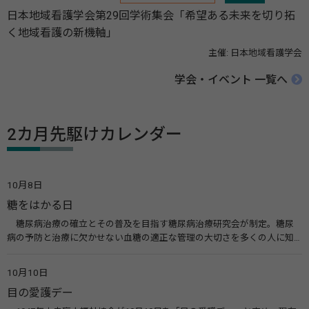
日本地域看護学会第29回学術集会「希望ある未来を切り拓
く地域看護の新機軸」
主催: 日本地域看護学会
学会・イベント 一覧へ
2カ月先駆けカレンダー
10月8日
糖をはかる日
糖尿病治療の確立とその普及を目指す糖尿病治療研究会が制定。糖尿
病の予防と治療に欠かせない血糖の適正な管理の大切さを多くの人に知
ってもらうのが目的。糖尿病ネットワークなどのウエブサイトを活用し
た啓発活動を行う。 関連リンク 糖尿病治療研究会40年の歩み（糖尿病治
10月10日
療研究会） 糖尿病ネットワーク
目の愛護デー