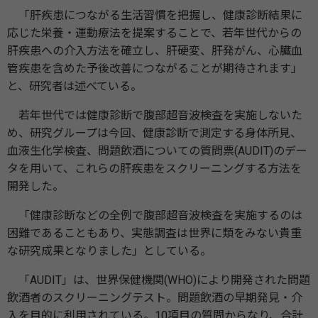
「肝疾患につながる生活習慣を把握し、健康診断結果に
応じた栄養・運動療法を提案することで、若年世代からの
肝疾患への介入方法を確立し、肝硬変、肝発がん、心臓血
管疾患を含めた予後改善につながることが期待されます」
と、研究者は述べている。
若年世代では健康診断で腹部超音波検査を実施しないた
め、研究グループは今回、健康診断で測定する身体所見、
血液生化学検査、問題飲酒についての質問票(AUDIT)のデー
タを用いて、これらの肝疾患をスクリーニングする方法を
開発した。
「健康診断などの全例で腹部超音波検査を実施するのは
困難であることもあり、実態調査は世界に類をみない貴重
な研究成果となりました」としている。
「AUDIT」は、世界保健機関(WHO)により開発された問題
飲酒者のスクリーニングテスト。問題飲酒の早期発見・介
入を目的に利用されている。10項目の質問からなり、合計