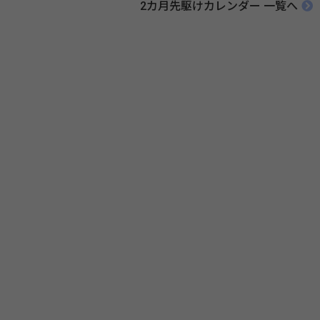
2カ月先駆けカレンダー 一覧へ
伝えたい！薬との付き合い方」（保健指導リソースガイド）