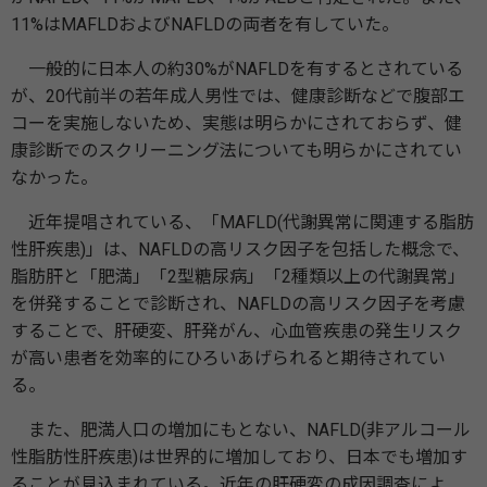
11%はMAFLDおよびNAFLDの両者を有していた。
一般的に日本人の約30%がNAFLDを有するとされている
が、20代前半の若年成人男性では、健康診断などで腹部エ
コーを実施しないため、実態は明らかにされておらず、健
康診断でのスクリーニング法についても明らかにされてい
なかった。
近年提唱されている、「MAFLD(代謝異常に関連する脂肪
性肝疾患)」は、NAFLDの高リスク因子を包括した概念で、
脂肪肝と「肥満」「2型糖尿病」「2種類以上の代謝異常」
を併発することで診断され、NAFLDの高リスク因子を考慮
することで、肝硬変、肝発がん、心血管疾患の発生リスク
が高い患者を効率的にひろいあげられると期待されてい
る。
また、肥満人口の増加にもとない、NAFLD(非アルコール
性脂肪性肝疾患)は世界的に増加しており、日本でも増加す
ることが見込まれている。近年の肝硬変の成因調査によ