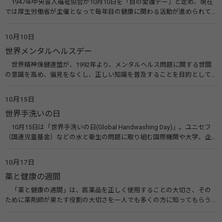
1947年中央盲人福祉協会が10月10日を「目の愛護デー」と定め、現在
では厚生労働省が主催となって毎年目の健康に関わる活動が進められて
います。皆様も目の愛護デーをきっかけに目を大切にすることについて考
えてみませんか。 関連リンク 目の愛護デー（公益社団法人 日本眼科医
10月10日
会）
世界メンタルヘルスデー
世界精神保健連盟が、1992年より、メンタルヘルス問題に関する世間
の意識を高め、偏見をなくし、正しい知識を普及することを目的として、
10月10日を「世界メンタルヘルスデー」と定めました。その後、世界保
健機関（WHO）も協賛し、正式な国際デー（国際記念日）とされていま
10月15日
す。 関連リンク 世界メンタルヘルスデー（厚生労働省） 働く人のメンタ
世界手洗いの日
ルヘルス・ポータルサイト「こころの耳」（厚生労働省）
10月15日は「世界手洗いの日(Global Handwashing Day)」。ユニセフ
（国連児童基金）などの水と衛生の問題に取り組む国際機関や大学、企
業などによって定められ、世界各国でせっけんを使った正しい手洗いを
広める活動が行われています。下痢や肺炎を防ぎ、子どもたちの命を守る
10月17日
ことを目的としています。 関連リンク 世界手洗いの日（ユニセフ）
薬と健康の週間
「薬と健康の週間」は、医薬品を正しく使用することの大切さ、その
ために薬剤師が果たす役割の大切さを一人でも多くの方に知ってもらう
ために、ポスターなどを用いて積極的な啓発活動を行う週間です。 関連
リンク 薬と健康の週間（公益社団法人 日本薬剤師会） 連載「働く人に