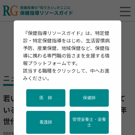
『保健指導リソースガイド』は、特定健
診・特定保健指導をはじめ、生活習慣病
予防、産業保健、地域保健など、保健指
導に携わる専門職の皆さまを支援する情
報プラットフォームです。
該当する職種をクリックして、中へお進
ニュース
みください。
若い人でも「脂肪性肝疾患」が増えて
医 師
保健師
いる 若年男性の17%がNAFLD 若年
管理栄養士・栄養
世代も健診と保健指導が必要
看護師
士
2023年05月22日