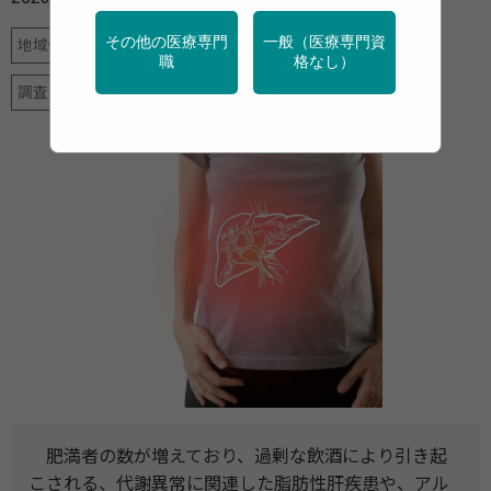
その他の医療専門
一般（医療専門資
地域保健
学校保健
栄養
特定保健指導
産業保健
職
格なし）
調査・統計
運動
肥満者の数が増えており、過剰な飲酒により引き起
こされる、代謝異常に関連した脂肪性肝疾患や、アル