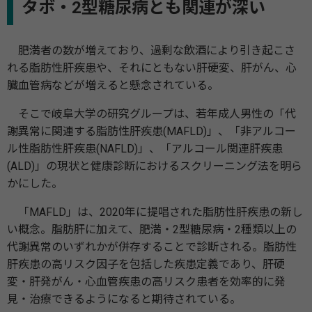
タボ・2型糖尿病とも関連が深い
肥満者の数が増えており、過剰な飲酒により引き起こさ
れる脂肪性肝疾患や、それにともない肝硬変、肝がん、心
臓血管病などが増えると懸念されている。
そこで岐阜大学の研究グループは、若年成人男性の「代
謝異常に関連する脂肪性肝疾患(MAFLD)」、「非アルコー
ル性脂肪性肝疾患(NAFLD)」、「アルコール関連肝疾患
(ALD)」の現状と健康診断におけるスクリーニング法を明ら
かにした。
「MAFLD」は、2020年に提唱された脂肪性肝疾患の新し
い概念。脂肪肝に加えて、肥満・2型糖尿病・2種類以上の
代謝異常のいずれかが併存することで診断される。脂肪性
肝疾患の高リスク因子を包括した疾患定義であり、肝硬
変・肝発がん・心血管疾患の高リスク患者を効率的に発
見・治療できるようになると期待されている。