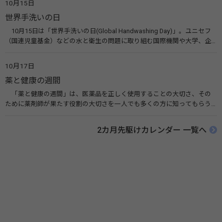
10月15日
す。 関連リンク 世界メンタルヘルスデー（厚生労働省） 働く人のメンタ
世界手洗いの日
ルヘルス・ポータルサイト「こころの耳」（厚生労働省）
10月15日は「世界手洗いの日(Global Handwashing Day)」。ユニセフ
（国連児童基金）などの水と衛生の問題に取り組む国際機関や大学、企
業などによって定められ、世界各国でせっけんを使った正しい手洗いを
広める活動が行われています。下痢や肺炎を防ぎ、子どもたちの命を守る
10月17日
ことを目的としています。 関連リンク 世界手洗いの日（ユニセフ）
薬と健康の週間
「薬と健康の週間」は、医薬品を正しく使用することの大切さ、その
ために薬剤師が果たす役割の大切さを一人でも多くの方に知ってもらう
ために、ポスターなどを用いて積極的な啓発活動を行う週間です。 関連
リンク 薬と健康の週間（公益社団法人 日本薬剤師会） 連載「働く人に
2カ月先駆けカレンダー 一覧へ
伝えたい！薬との付き合い方」（保健指導リソースガイド）