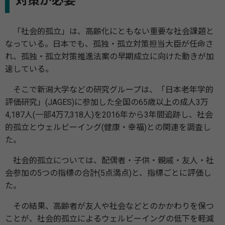
対策が必要
「社会的孤立」は、高齢化にともない重要な社会課題と
なっている。日本でも、孤独・孤立対策担当大臣が任命さ
れ、孤独・孤立対策推進法案の早期成立に向けた動きが加
速している。
そこで新潟大学などの研究グループは、「日本老年学的
評価研究」(JAGES)に参加した全国の65歳以上の成人3万
4,187人(一部4万7,318人)を2016年から3年間追跡し、社会
的孤立とウェルビーイング(健康・幸福)との関連を調査し
た。
社会的孤立については、配偶者・子供・親戚・友人・社
会参加の5つの指標の合計(5点満点)と、指標ごとに評価し
た。
その結果、高齢者が友人や社会などとのかかわりを保つ
ことが、社会的孤立によるウェルビーイングの低下を軽減