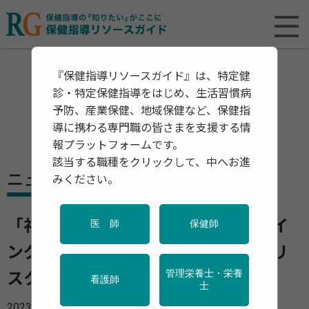
『保健指導リソースガイド』は、特定健
診・特定保健指導をはじめ、生活習慣病
予防、産業保健、地域保健など、保健指
導に携わる専門職の皆さまを支援する情
報プラットフォームです。
該当する職種をクリックして、中へお進
ニュース
みください。
「社会的孤立」が健康やウェルビーイ
医 師
保健師
ングを低下 孤独は認知症や介護のリ
管理栄養士・栄養
スクを高める 健診の受診にも影響
看護師
士
2023年10月16日