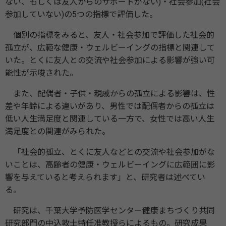
ない、もしくは友人からのサポートがない)・社会参加(社会
参加していない)の5つの指標で評価した。
個別の指標をみると、友人・社会参加で評価した社会的
孤立が、広範な健康・ウェルビーイングの指標と関連して
いた。とくに友人との交流や社会参加による影響が強い可
能性が示唆された。
また、配偶者・子供・親戚からの孤立による影響は、性
差や年齢による違いがあり、男性では配偶者からの孤立は
低い人生満足度と関連している一方で、女性では高い人生
満足度との関連がみられた。
「社会的孤立、とくに友人などとの交流や社会参加がな
いことは、高齢者の健康・ウェルビーイングに広範囲に影
響を与えていると考えられます」と、研究者は述べてい
る。
研究は、千葉大学予防医学センター健康まちづくり共同
研究部門の中込敦士特任准教授らによるもの。研究成果