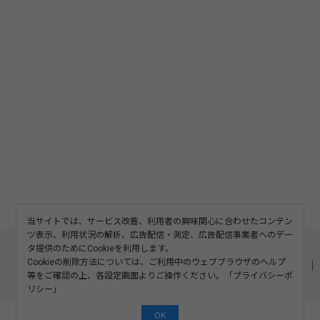
当サイトでは、サービス改善、利用者の興味関心に合わせたコンテン
ツ表示、利用状況の解析、広告配信・測定、広告配信事業者へのデー
このサイトについて
利用規約
広告掲載
タ提供のためにCookieを利用します。
Cookieの削除方法については、ご利用中のウェブブラウザのヘルプ
記事の二次利用について
プライバシーポリシー
お問い合わせ
等をご確認の上、各設定画面よりご操作ください。「
プライバシーポ
運営会社
リシー
」
OK