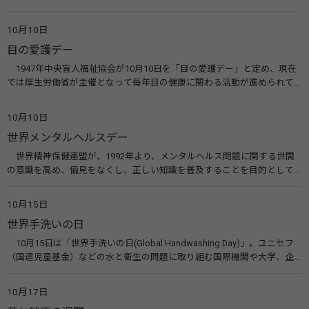
ってもらうのが目的。糖尿病ネットワークなどのウエブサイトを活用し
た啓発活動を行う。 関連リンク 糖尿病治療研究会40年の歩み（糖尿病治
10月10日
療研究会） 糖尿病ネットワーク
目の愛護デー
1947年中央盲人福祉協会が10月10日を「目の愛護デー」と定め、現在
では厚生労働省が主催となって毎年目の健康に関わる活動が進められて
います。皆様も目の愛護デーをきっかけに目を大切にすることについて考
えてみませんか。 関連リンク 目の愛護デー（公益社団法人 日本眼科医
10月10日
会）
世界メンタルヘルスデー
世界精神保健連盟が、1992年より、メンタルヘルス問題に関する世間
の意識を高め、偏見をなくし、正しい知識を普及することを目的として、
10月10日を「世界メンタルヘルスデー」と定めました。その後、世界保
健機関（WHO）も協賛し、正式な国際デー（国際記念日）とされていま
10月15日
す。 関連リンク 世界メンタルヘルスデー（厚生労働省） 働く人のメンタ
世界手洗いの日
ルヘルス・ポータルサイト「こころの耳」（厚生労働省）
10月15日は「世界手洗いの日(Global Handwashing Day)」。ユニセフ
（国連児童基金）などの水と衛生の問題に取り組む国際機関や大学、企
業などによって定められ、世界各国でせっけんを使った正しい手洗いを
広める活動が行われています。下痢や肺炎を防ぎ、子どもたちの命を守る
10月17日
ことを目的としています。 関連リンク 世界手洗いの日（ユニセフ）