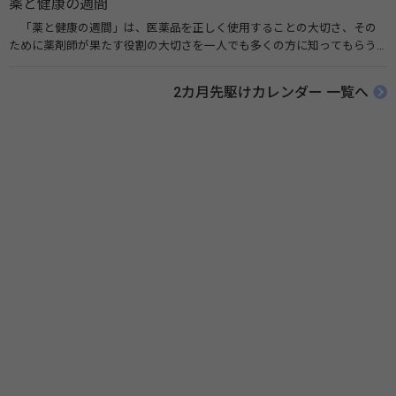
薬と健康の週間
「薬と健康の週間」は、医薬品を正しく使用することの大切さ、その
ために薬剤師が果たす役割の大切さを一人でも多くの方に知ってもらう
ために、ポスターなどを用いて積極的な啓発活動を行う週間です。 関連
リンク 薬と健康の週間（公益社団法人 日本薬剤師会） 連載「働く人に
2カ月先駆けカレンダー 一覧へ
伝えたい！薬との付き合い方」（保健指導リソースガイド）