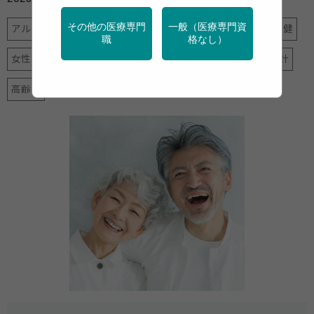
その他の医療専門
一般（医療専門資
アルコール
データヘルス計画
メンタルヘルス
地域保健
職
格なし）
女性の健康
特定保健指導
産業保健
禁煙
調査・統計
高齢者