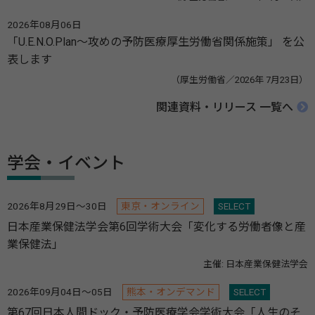
2026年08月06日
「U.E.N.O.Plan～攻めの予防医療厚生労働省関係施策」 を公
表します
（厚生労働省／2026年 7月23日）
関連資料・リリース 一覧へ
学会・イベント
2026年8月29日～30日
東京・オンライン
SELECT
日本産業保健法学会第6回学術大会「変化する労働者像と産
業保健法」
主催: 日本産業保健法学会
2026年09月04日～05日
熊本・オンデマンド
SELECT
第67回日本人間ドック・予防医療学会学術大会「人生のそ