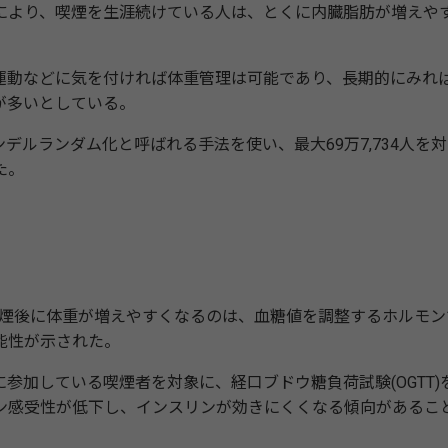
より、喫煙を生涯続けている人は、とくに内臓脂肪が増えや
動などに気を付ければ体重管理は可能であり、長期的にみれ
が多いとしている。
ルランダム化と呼ばれる手法を使い、最大69万7,734人を対
た。
？
禁煙後に体重が増えやすくなるのは、血糖値を調整するホルモン
能性が示された。
加している喫煙者を対象に、経口ブドウ糖負荷試験(OGTT)
ン感受性が低下し、インスリンが効きにくくなる傾向があるこ