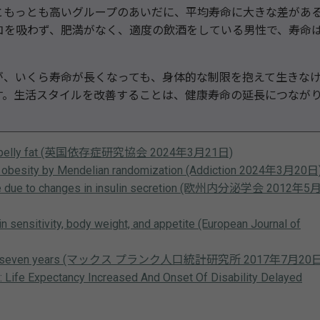
もっとも高いグループのあいだに、平均寿命に大きな差があ
コを吸わず、肥満がなく、適度の飲酒をしている男性で、寿命
、いくら寿命が長くなっても、身体的な制限を抱えて生きな
す。生活スタイルを改善することは、健康寿命の延長につなが
creases belly fat (英国依存症研究協会 2024年3月21日)
l obesity by Mendelian randomization (Addiction 2024年3月20日
y be due to changes in insulin secretion (欧州内分泌学会 2012年5
in sensitivity, body weight, and appetite (European Journal of
cy by up to seven years (マックス プランク人口統計研究所 2017年7月20
e: Life Expectancy Increased And Onset Of Disability Delayed