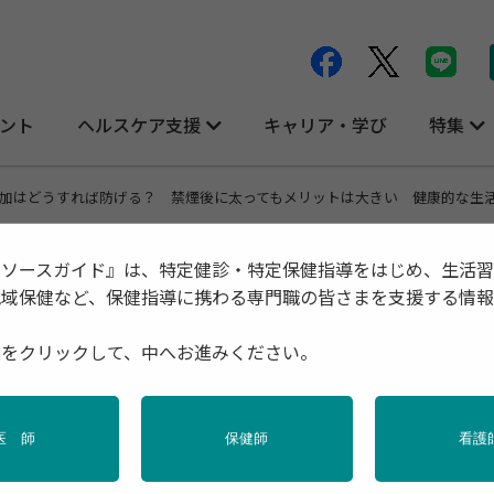
ント
ヘルスケア支援
キャリア・学び
特集
加はどうすれば防げる？ 禁煙後に太ってもメリットは大きい 健康的な生活
リソースガイド』は、特定健診・特定保健指導をはじめ、生活
地域保健など、保健指導に携わる専門職の皆さまを支援する情
げる？ 禁煙後に太ってもメリットは大き
種をクリックして、中へお進みください。
延長
医 師
保健師
看護
指導
産業保健
禁煙
調査・統計
高齢者