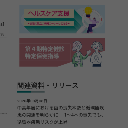
ta］
す。
関連資料・リリース
2026年08月06日
中高年層における歯の喪失本数と循環器疾
患の関連を明らかに 1～4本の喪失でも、
循環器疾患リスクが上昇