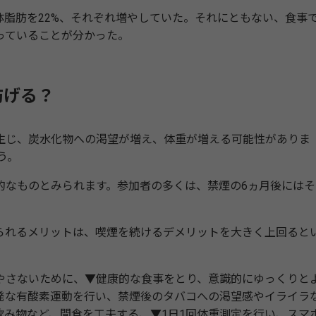
脂肪を22%、それぞれ増やしていた。それにともない、食事
っていることが分かった。
防げる？
じ、炭水化物への渇望が増え、体重が増える可能性がありま
う。
なものとみられます。参加者の多くは、禁煙の6ヵ月後にはそ
れるメリットは、喫煙を続けるデメリットを大きく上回ると
さないために、▼健康的な食事をとり、意識的にゆっくりと
発な有酸素運動を行い、禁煙後のタバコへの渇望感やイライラ
飲み物など、間食を工夫する、▼1日1回体重測定を行い、スマ