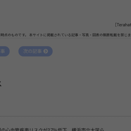
［Teraha
日時点のものです。
本サイトに掲載されている記事・写真・図表の無断転載を禁じま
記事
次の記事
ス
間の心血管疾患リスクが27％低下 横浜市立大学ら