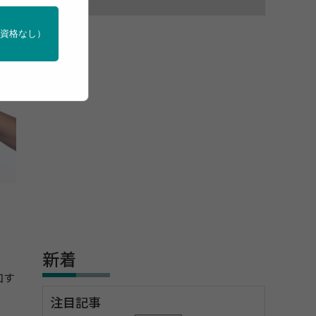
門資格なし）
新着
加す
注目記事