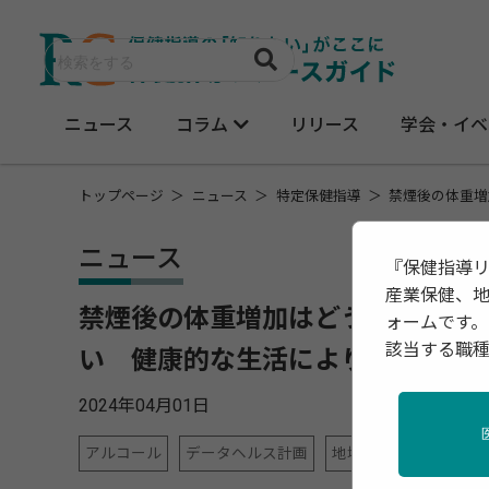
ニュース
コラム
リリース
学会・イベ
トップページ
ニュース
特定保健指導
禁煙後の体重増
ニュース
『保健指導
産業保健、
禁煙後の体重増加はどうすれば防
ォームです。
該当する職
い 健康的な生活により寿命を7年
2024年04月01日
アルコール
データヘルス計画
地域保健
特定保健