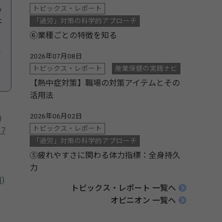
る
トピックス・レポート
は
「過労」対策の科学的アプローチ
⑥業種ごとの特徴を知る
け
2026年07月08日
り
トピックス・レポート
産業保健の実践ナビ
【熱中症対策】職場の対策アイテムとその
活用法
2026年06月02日
)
トピックス・レポート
月7
「過労」対策の科学的アプローチ
⑤疲れやすさに関わる体力指標：全身持久
力
日)
トピックス・レポート 一覧へ
オピニオン 一覧へ