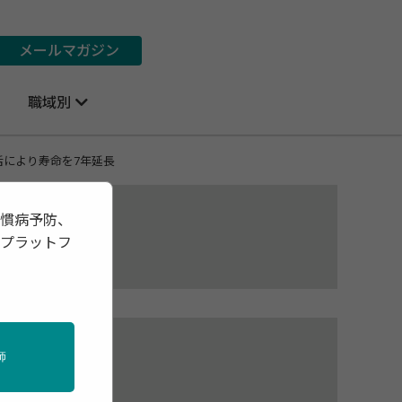
メールマガジン
職域別
により寿命を7年延長
習慣病予防、
報プラットフ
師