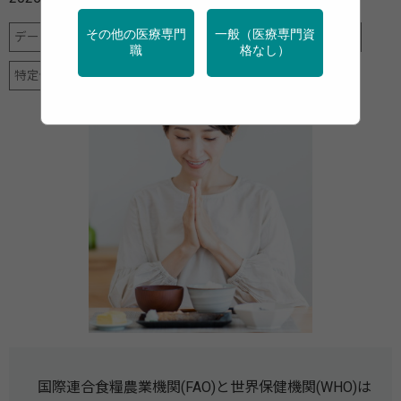
その他の医療専門
一般（医療専門資
データヘルス計画
予防
地域保健
女性の健康
栄養
職
格なし）
特定保健指導
産業保健
調査・統計
高齢者
国際連合食糧農業機関(FAO)と世界保健機関(WHO)は