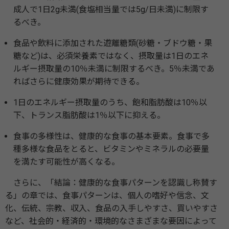
成人で1日2g未満(食塩相当量では5g/日未満)に制限す
るべき。
食品や飲料に添加された遊離糖類(砂糖・ブドウ糖・果
糖など)は、必須栄養素ではなく、摂取量は1日のエネ
ルギー摂取量の10％未満に制限するべき。5％未満であ
ればさらに健康効果が期待できる。
1日のエネルギー摂取量のうち、飽和脂肪酸は10％以
下、トランス脂肪酸は1％以下に抑える。
食事の多様性は、健康的な食事の基本要素。食事で多
種多様な食品をとると、ビタミンやミネラルの必要量
を満たす可能性が高くなる。
さらに、「結論：健康的な食事パターンを認識し称賛す
る」の章では、食事パターンは、個人の嗜好や信念、文
化、伝統、宗教、収入、食品の入手しやすさ、買いやすさ
など、社会的・経済的・環境的なさまざまな要因によって