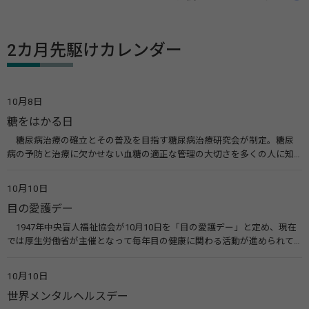
2カ月先駆けカレンダー
10月8日
糖をはかる日
糖尿病治療の確立とその普及を目指す糖尿病治療研究会が制定。糖尿
病の予防と治療に欠かせない血糖の適正な管理の大切さを多くの人に知
ってもらうのが目的。糖尿病ネットワークなどのウエブサイトを活用し
た啓発活動を行う。 関連リンク 糖尿病治療研究会40年の歩み（糖尿病治
10月10日
療研究会） 糖尿病ネットワーク
目の愛護デー
1947年中央盲人福祉協会が10月10日を「目の愛護デー」と定め、現在
では厚生労働省が主催となって毎年目の健康に関わる活動が進められて
います。皆様も目の愛護デーをきっかけに目を大切にすることについて考
えてみませんか。 関連リンク 目の愛護デー（公益社団法人 日本眼科医
10月10日
会）
世界メンタルヘルスデー