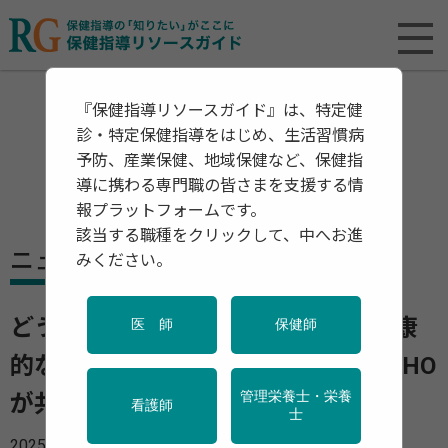
『保健指導リソースガイド』は、特定健
診・特定保健指導をはじめ、生活習慣病
予防、産業保健、地域保健など、保健指
導に携わる専門職の皆さまを支援する情
報プラットフォームです。
該当する職種をクリックして、中へお進
ニュース
みください。
どうすれば食事を改善できる？ 健康
医 師
保健師
的な食事の4つの基本原則 FAOとWHO
管理栄養士・栄養
が共同声明を発表
看護師
士
2025年03月24日