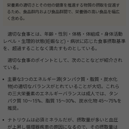
栄養素の適切さとその他の健康を推進する物質の摂取を促進す
るため、食品群内および食品群間で、栄養価の高い食品を幅広
く含める。
適切な食事とは、年齢・性別・体格・体組成・身体活動
レベル・生理的状態(妊娠など)・病状に応じた食事摂取基準
を、超過することなく満たすものとしている。
適切な食事のポイントとして、次のことなどが紹介され
ている。
主要な3つのエネルギー源(タンパク質・脂質・炭水化
物)の適切なバランスがとれていることが大切。これら
の三大栄養素のエネルギーバランスは成人では、タン
パク質 10～15%、脂質 15～30%、炭水化物 45～75%を
推奨。
ナトリウムは必須ミネラルだが、摂取量が多いと血圧
が上昇し循環器疾患の原因になるので、その摂取量は