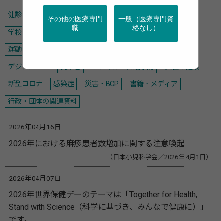
健診・検診
特定保健指導
産業保健
地域保健
その他の医療専門
一般（医療専門資
職
格なし）
学校保健
メンタルヘルス
禁煙
アルコール
がん
運動
栄養
調査・統計
データヘルス計画
デジタル・AI
高齢者
フレイル・介護予防
女性の健康
新型コロナ
感染症
災害・BCP
書籍・メディア
行政・団体の関連資料
2026年04月16日
2026年における麻疹患者数増加に関する注意喚起
（日本小児科学会／2026年 4月1日）
2026年04月07日
2026年世界保健デーのテーマは「Together for Health,
Stand with Science（科学に基づき、みんなで健康に）」
です。