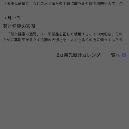
（国連児童基金）などの水と衛生の問題に取り組む国際機関や大学、企
業などによって定められ、世界各国でせっけんを使った正しい手洗いを
広める活動が行われています。下痢や肺炎を防ぎ、子どもたちの命を守る
10月17日
ことを目的としています。 関連リンク 世界手洗いの日（ユニセフ）
薬と健康の週間
「薬と健康の週間」は、医薬品を正しく使用することの大切さ、その
ために薬剤師が果たす役割の大切さを一人でも多くの方に知ってもらう
ために、ポスターなどを用いて積極的な啓発活動を行う週間です。 関連
リンク 薬と健康の週間（公益社団法人 日本薬剤師会） 連載「働く人に
2カ月先駆けカレンダー 一覧へ
伝えたい！薬との付き合い方」（保健指導リソースガイド）