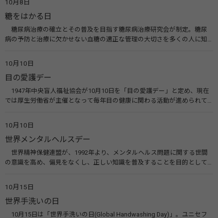
10月8日
糖をはかる日
糖尿病治療の確立とその普及を目指す糖尿病治療研究会が制定。糖尿
病の予防と治療に欠かせない血糖の適正な管理の大切さを多くの人に知
ってもらうのが目的。糖尿病ネットワークなどのウエブサイトを活用し
た啓発活動を行う。 関連リンク 糖尿病治療研究会40年の歩み（糖尿病治
10月10日
療研究会） 糖尿病ネットワーク
目の愛護デー
1947年中央盲人福祉協会が10月10日を「目の愛護デー」と定め、現在
では厚生労働省が主催となって毎年目の健康に関わる活動が進められて
います。皆様も目の愛護デーをきっかけに目を大切にすることについて考
えてみませんか。 関連リンク 目の愛護デー（公益社団法人 日本眼科医
10月10日
会）
世界メンタルヘルスデー
世界精神保健連盟が、1992年より、メンタルヘルス問題に関する世間
の意識を高め、偏見をなくし、正しい知識を普及することを目的として、
10月10日を「世界メンタルヘルスデー」と定めました。その後、世界保
健機関（WHO）も協賛し、正式な国際デー（国際記念日）とされていま
10月15日
す。 関連リンク 世界メンタルヘルスデー（厚生労働省） 働く人のメンタ
世界手洗いの日
ルヘルス・ポータルサイト「こころの耳」（厚生労働省）
10月15日は「世界手洗いの日(Global Handwashing Day)」。ユニセフ