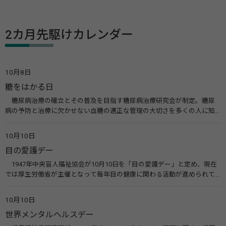
2カ月先駆けカレンダー
10月8日
糖をはかる日
糖尿病治療の確立とその普及を目指す糖尿病治療研究会が制定。糖尿
病の予防と治療に欠かせない血糖の適正な管理の大切さを多くの人に知
ってもらうのが目的。糖尿病ネットワークなどのウエブサイトを活用し
た啓発活動を行う。 関連リンク 糖尿病治療研究会40年の歩み（糖尿病治
10月10日
療研究会） 糖尿病ネットワーク
目の愛護デー
1947年中央盲人福祉協会が10月10日を「目の愛護デー」と定め、現在
では厚生労働省が主催となって毎年目の健康に関わる活動が進められて
います。皆様も目の愛護デーをきっかけに目を大切にすることについて考
えてみませんか。 関連リンク 目の愛護デー（公益社団法人 日本眼科医
10月10日
会）
世界メンタルヘルスデー