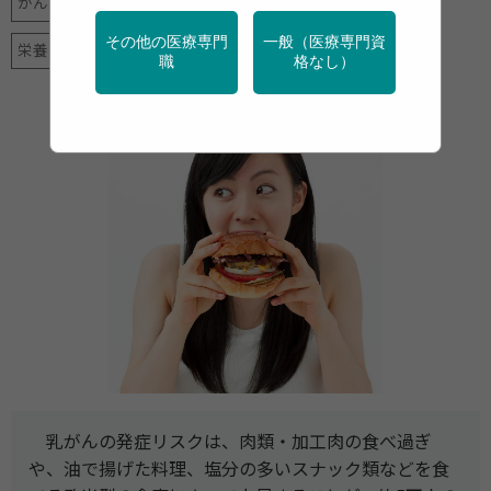
がん
アルコール
健診・検診
地域保健
学校保健
その他の医療専門
一般（医療専門資
栄養
特定保健指導
産業保健
禁煙
運動
職
格なし）
乳がんの発症リスクは、肉類・加工肉の食べ過ぎ
や、油で揚げた料理、塩分の多いスナック類などを食