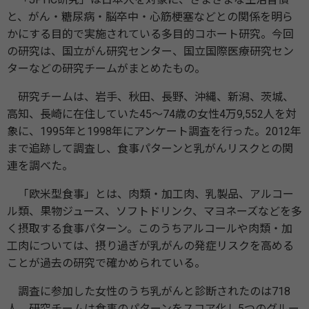
と、がん・糖尿病・脳卒中・心筋梗塞などとの関係を明ら
かにする目的で実施されている多目的コホート研究。今回
の研究は、国立がん研究センター、国立国際医療研究セン
ターなどの研究チームがまとめたもの。
研究チームは、岩手、秋田、長野、沖縄、新潟、茨城、
高知、長崎に在住していた45～74歳の女性4万9,552人を対
象に、1995年と1998年にアンケート調査を行った。2012年
まで追跡して調査し、食事パターンと乳がんリスクとの関
連を調べた。
「欧米型食事」とは、肉類・加工肉、乳製品、アルコー
ル類、果物ジュース、ソフトドリンク、マヨネーズなどを多
く摂取する食事パターン。このうちアルコールや肉類・加
工肉については、摂り過ぎが乳がんの発症リスクを高める
ことが過去の研究で確かめられている。
調査に参加した女性のうち乳がんと診断されたのは718
人。研究チームは食事のパターンをスコア化し5つのグルー