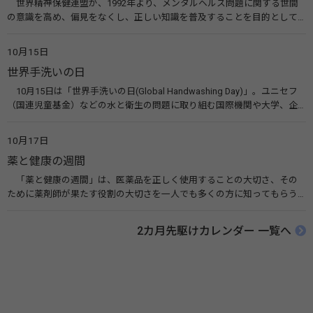
世界精神保健連盟が、1992年より、メンタルヘルス問題に関する世間
の意識を高め、偏見をなくし、正しい知識を普及することを目的として、
10月10日を「世界メンタルヘルスデー」と定めました。その後、世界保
健機関（WHO）も協賛し、正式な国際デー（国際記念日）とされていま
10月15日
す。 関連リンク 世界メンタルヘルスデー（厚生労働省） 働く人のメンタ
世界手洗いの日
ルヘルス・ポータルサイト「こころの耳」（厚生労働省）
10月15日は「世界手洗いの日(Global Handwashing Day)」。ユニセフ
（国連児童基金）などの水と衛生の問題に取り組む国際機関や大学、企
業などによって定められ、世界各国でせっけんを使った正しい手洗いを
広める活動が行われています。下痢や肺炎を防ぎ、子どもたちの命を守る
10月17日
ことを目的としています。 関連リンク 世界手洗いの日（ユニセフ）
薬と健康の週間
「薬と健康の週間」は、医薬品を正しく使用することの大切さ、その
ために薬剤師が果たす役割の大切さを一人でも多くの方に知ってもらう
ために、ポスターなどを用いて積極的な啓発活動を行う週間です。 関連
リンク 薬と健康の週間（公益社団法人 日本薬剤師会） 連載「働く人に
2カ月先駆けカレンダー 一覧へ
伝えたい！薬との付き合い方」（保健指導リソースガイド）