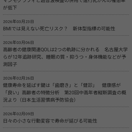
マンモグラフィと超音波検査の併用で進行乳がんの罹患率
が低下
2026年03月23日
BMIでは見えない死亡リスク？ 新体型指標の可能性
2026年03月06日
高齢者の健康関連QOLは2つの軌跡に分かれる 名古屋大学
らが12年追跡研究、睡眠の質・抑うつ・身体機能などが予
測因子
2026年02月26日
健康寿命を延ばす鍵は「歯磨き」と「健診」 健康感が
「良い」高齢者の特徴分析 第20回中高年者縦断調査の概
況より（日本生活習慣病予防協会）
2026年02月09日
日々の小さな行動変容で寿命が延びる可能性