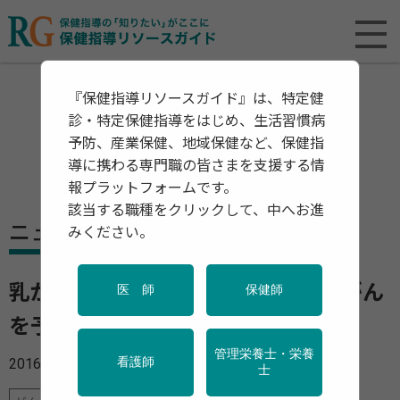
『保健指導リソースガイド』は、特定健
診・特定保健指導をはじめ、生活習慣病
予防、産業保健、地域保健など、保健指
導に携わる専門職の皆さまを支援する情
報プラットフォームです。
該当する職種をクリックして、中へお進
ニュース
みください。
乳がんの原因は｢欧米型食事｣? 乳がん
医 師
保健師
を予防するための生活スタイル
管理栄養士・栄養
2016年05月11日
看護師
士