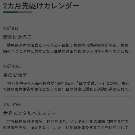
2カ月先駆けカレンダー
10月8日
糖をはかる日
糖尿病治療の確立とその普及を目指す糖尿病治療研究会が制定。糖尿
病の予防と治療に欠かせない血糖の適正な管理の大切さを多くの人に知
ってもらうのが目的。糖尿病ネットワークなどのウエブサイトを活用し
た啓発活動を行う。 関連リンク 糖尿病治療研究会40年の歩み（糖尿病治
10月10日
療研究会） 糖尿病ネットワーク
目の愛護デー
1947年中央盲人福祉協会が10月10日を「目の愛護デー」と定め、現在
では厚生労働省が主催となって毎年目の健康に関わる活動が進められて
います。皆様も目の愛護デーをきっかけに目を大切にすることについて考
えてみませんか。 関連リンク 目の愛護デー（公益社団法人 日本眼科医
10月10日
会）
世界メンタルヘルスデー
世界精神保健連盟が、1992年より、メンタルヘルス問題に関する世間
の意識を高め、偏見をなくし、正しい知識を普及することを目的として、
10月10日を「世界メンタルヘルスデー」と定めました。その後、世界保