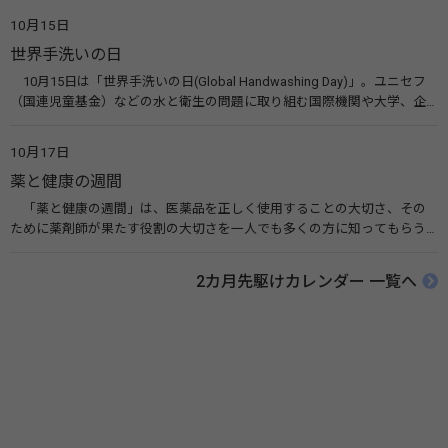
健機関（WHO）も協賛し、正式な国際デー（国際記念日）とされていま
10月15日
す。 関連リンク 世界メンタルヘルスデー（厚生労働省） 働く人のメンタ
世界手洗いの日
ルヘルス・ポータルサイト「こころの耳」（厚生労働省）
10月15日は「世界手洗いの日(Global Handwashing Day)」。ユニセフ
（国連児童基金）などの水と衛生の問題に取り組む国際機関や大学、企
業などによって定められ、世界各国でせっけんを使った正しい手洗いを
広める活動が行われています。下痢や肺炎を防ぎ、子どもたちの命を守る
10月17日
ことを目的としています。 関連リンク 世界手洗いの日（ユニセフ）
薬と健康の週間
「薬と健康の週間」は、医薬品を正しく使用することの大切さ、その
ために薬剤師が果たす役割の大切さを一人でも多くの方に知ってもらう
ために、ポスターなどを用いて積極的な啓発活動を行う週間です。 関連
リンク 薬と健康の週間（公益社団法人 日本薬剤師会） 連載「働く人に
2カ月先駆けカレンダー 一覧へ
伝えたい！薬との付き合い方」（保健指導リソースガイド）