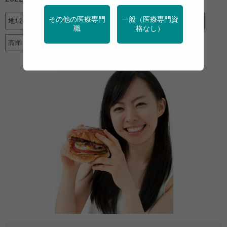
その他の医療専門
一般（医療専門資
地域保健
女性の健康
栄養
特定保健指導
産業保健
職
格なし）
高齢者