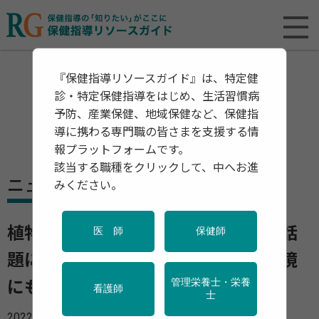
『保健指導リソースガイド』は、特定健
診・特定保健指導をはじめ、生活習慣病
予防、産業保健、地域保健など、保健指
導に携わる専門職の皆さまを支援する情
報プラットフォームです。
該当する職種をクリックして、中へお進
ニュース
みください。
植物肉や大豆ミートは健康に良いと話
医 師
保健師
題に 日本でも急成長 植物肉は環境
管理栄養士・栄養
にもやさしい
看護師
士
2022年08月22日