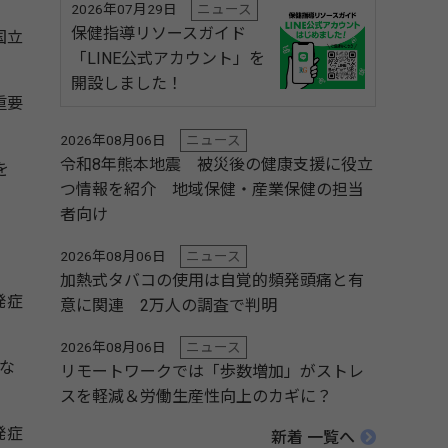
2026年07月29日
ニュース
保健指導リソースガイド
国立
「LINE公式アカウント」を
開設しました！
重要
2026年08月06日
ニュース
令和8年熊本地震 被災後の健康支援に役立
を
つ情報を紹介 地域保健・産業保健の担当
者向け
、
2026年08月06日
ニュース
加熱式タバコの使用は自覚的頻発頭痛と有
発症
意に関連 2万人の調査で判明
2026年08月06日
ニュース
な
リモートワークでは「歩数増加」がストレ
スを軽減＆労働生産性向上のカギに？
発症
新着 一覧へ