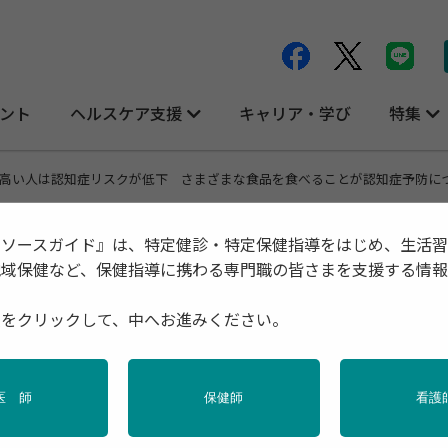
ント
ヘルスケア支援
キャリア・学び
特集
高い人は認知症リスクが低下 さまざまな食品を食べることが認知症予防に
リソースガイド』は、特定健診・特定保健指導をはじめ、生活
地域保健など、保健指導に携わる専門職の皆さまを支援する情
スクが低下 さまざまな食品を食べること
種をクリックして、中へお進みください。
医 師
保健師
看護
の健康
栄養
特定保健指導
産業保健
調査・統計
高齢者