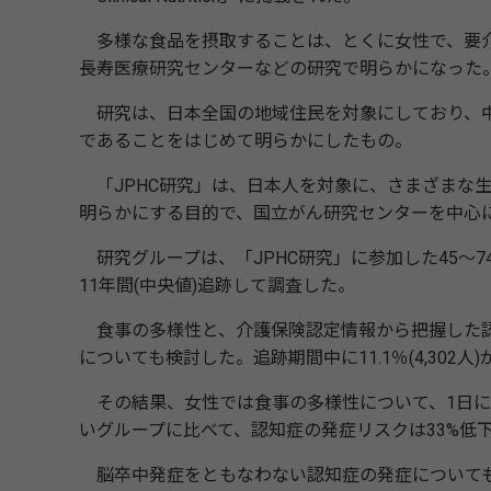
多様な食品を摂取することは、とくに女性で、要介
長寿医療研究センターなどの研究で明らかになった
研究は、日本全国の地域住民を対象にしており、中
であることをはじめて明らかにしたもの。
「JPHC研究」は、日本人を対象に、さまざまな
明らかにする目的で、国立がん研究センターを中心
研究グループは、「JPHC研究」に参加した45～74歳の3
11年間(中央値)追跡して調査した。
食事の多様性と、介護保険認定情報から把握した認
についても検討した。追跡期間中に11.1％(4,302
その結果、女性では食事の多様性について、1日に
いグループに比べて、認知症の発症リスクは33%低
脳卒中発症をともなわない認知症の発症についても