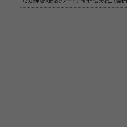
「2026年版保健指導ノート」刊行～公衆衛生の最