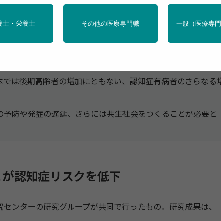
ことが、4万人近くの日本人を調査した研究で明らかになっ
養士・栄養士
その他の医療専門職
一般（医療専
、さまざまな食品を食べることや、多様性の高い食事をとる
では後期高齢者の増加にともない、認知症有病者のさらなる
予防や発症の遅延、さらには共生社会をつくることが必要と
とが認知症リスクを低下
センターの研究グループが共同で行ったもの。研究成果は、