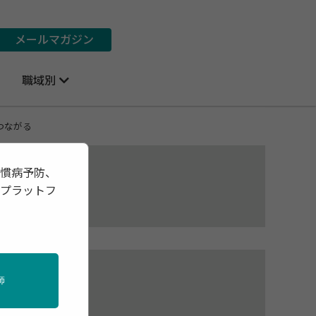
メールマガジン
職域別
つながる
習慣病予防、
報プラットフ
が
師