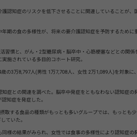
護認知症のリスクを低下させることに関連していることが、
。
年期の食の多様性が、将来の要介護認知症を予防するために
生活習慣と、がん・2型糖尿病・脳卒中・心筋梗塞などとの関係
に実施されている多目的コホート研究。
万8,797人(男性 1万7,708人、女性 2万1,089人)を対象に
知症との関連を調べた。脳卒中発症をともなわない認知症の
人)が認知症を発症した。
摂取する食品の種類がもっとも多いグループでは、もっとも少
下していた。
同様の結果がみられ、女性では食事の多様性により認知症の