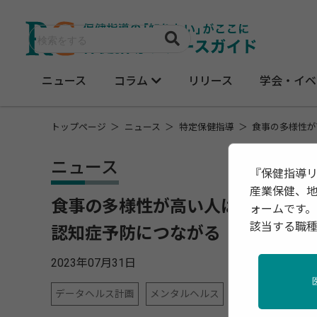
ニュース
コラム
リリース
学会・イベ
トップページ
ニュース
特定保健指導
食事の多様性が
ニュース
『保健指導
産業保健、
食事の多様性が高い人は認知症リ
ォームです。
該当する職
認知症予防につながる
2023年07月31日
データヘルス計画
メンタルヘルス
地域保健
女性