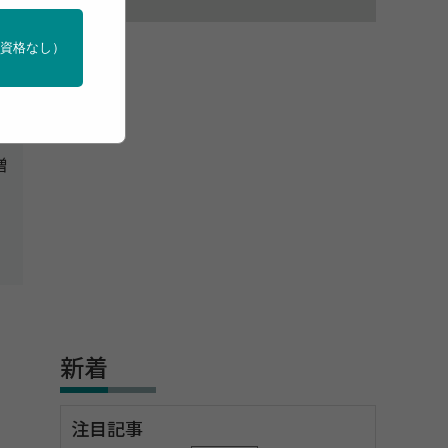
門資格なし）
増
新着
注目記事