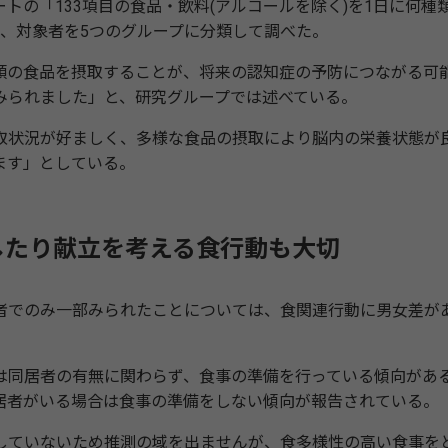
の「133項目の食品・飲料(アルコールを除く)を1日に何種
き、対象者を5つのグループに分類して調べた。
の食品を摂取することが、将来の認知症の予防につながる可
みられました」と、研究グループでは述べている。
状況が好ましく、多様な食品の摂取により脳内の栄養状態が
ます」としている。
したり献立を考える食行動も大切
でのみ一部みられたことについては、食関連行動に男女差が
同居者の有無に関わらず、食事の準備を行っている傾向があ
居者がいる場合は食事の準備をしない傾向が報告されている。
ていないため推測の域を出ませんが、食多様性の高い食事を