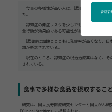
食事の多様性が高い人は、認知症の発症が少ない
管理栄
た。
認知症の発症リスクを少しでも低下させるために
食行動が効果的である可能性がある。
認知症は加齢ととともに発症率が高くなり、日本
加が懸念されている。
現在のところ、認知症の根治治療薬はなく、その
されている。
食事で多様な食品を摂取するこ
研究は、国立長寿医療研究センターと国立がん研究
「Clinical Nutrition」に掲載された。