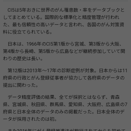
CI5は5年おきに世界のがん罹患数・率をデータブックと
してまとめている。国際的な標準化と精度管理が行われ
た、最も信頼性の高いデータと言われ、各国のがん対策資
料に役立てられている。
日本は、1966年のCI5第1版から宮城、第3版から大阪、
第4版から長崎、第5版から広島などが継続参加していて関
わりの歴史は長い。
第12版は2013年～17年の診断症例が対象。日本からは11
府県の行政とがん登録従事者が協力して各府県のデータの
提出に関わった。
データ精度評価の結果、全てが採択とはならず、青森
県、宮城県、秋田県、群馬県、愛知県、大阪府、広島県の7
府県と日本全体のデータのみの掲載だった。日本全体のデ
ータが採用されたのは初。