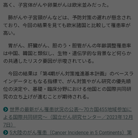
高く、子宮体がんや卵巣がんは欧米並みだった。
肺がんや子宮頸がんなどは、予防対策の遅れが懸念され
ており、今回の結果を見ても欧米諸国と比較して罹患率が
高い。
胃がん、肝臓がん、胆のう・胆管がんの年齢調整罹患率
は中国、韓国と類似し、生物・遺伝学的な背景など何らか
の共通したリスク要因が示唆されている。
今回の結果は「第4期がん対策推進基本計画」のベースラ
インデータともなる指標で、がん対策やがん研究の優先順
位の決定や、基礎・臨床分野における他国との国際共同研
究の立ち上げが進むことが期待される。
世界の最新がん罹患状況の公表～70カ国455地域参加に
よる国際共同研究～（国立がん研究センター／2023年12月
7日）
5大陸のがん罹患（Cancer Incidence in 5 Continents）第