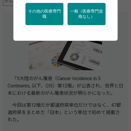
がん
調査・統計
その他の医療専門
一般（医療専門資
職
格なし）
「5大陸のがん罹患（Cancer Incidence in 5
Continents, 以下、CI5）第12版」が公表され、世界と日
本における最新のがん罹患状況が明らかになった。
今回は第12版だが都道府県単位だけではなく、47都
道府県をまとめた「日本」という単位で初めて掲載さ
れた。