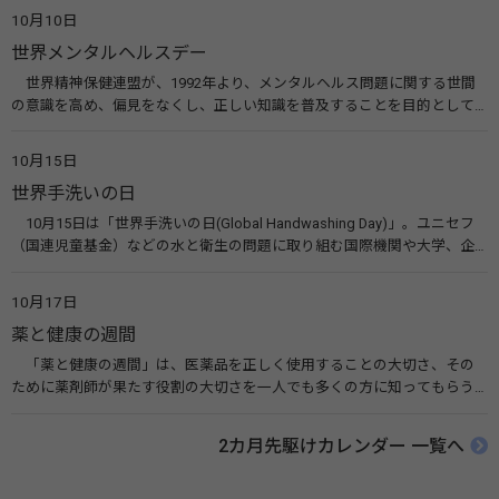
えてみませんか。 関連リンク 目の愛護デー（公益社団法人 日本眼科医
10月10日
会）
世界メンタルヘルスデー
世界精神保健連盟が、1992年より、メンタルヘルス問題に関する世間
の意識を高め、偏見をなくし、正しい知識を普及することを目的として、
10月10日を「世界メンタルヘルスデー」と定めました。その後、世界保
健機関（WHO）も協賛し、正式な国際デー（国際記念日）とされていま
10月15日
す。 関連リンク 世界メンタルヘルスデー（厚生労働省） 働く人のメンタ
世界手洗いの日
ルヘルス・ポータルサイト「こころの耳」（厚生労働省）
10月15日は「世界手洗いの日(Global Handwashing Day)」。ユニセフ
（国連児童基金）などの水と衛生の問題に取り組む国際機関や大学、企
業などによって定められ、世界各国でせっけんを使った正しい手洗いを
広める活動が行われています。下痢や肺炎を防ぎ、子どもたちの命を守る
10月17日
ことを目的としています。 関連リンク 世界手洗いの日（ユニセフ）
薬と健康の週間
「薬と健康の週間」は、医薬品を正しく使用することの大切さ、その
ために薬剤師が果たす役割の大切さを一人でも多くの方に知ってもらう
ために、ポスターなどを用いて積極的な啓発活動を行う週間です。 関連
リンク 薬と健康の週間（公益社団法人 日本薬剤師会） 連載「働く人に
2カ月先駆けカレンダー 一覧へ
伝えたい！薬との付き合い方」（保健指導リソースガイド）