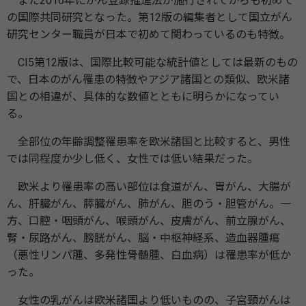
また2016年にがん登録推進法が施行されてからも初めて
の国際共同研究となった。第12版の編集者として国立がん
研究センター職員が日本で初めて関わっているのも特徴。
CI5第12版は、国際比較可能な統計値としては最新のもの
で、日本のがん罹患の特徴やアジア諸国との類似、欧米諸
国との相違が、具体的な数値とともに明らかになってい
る。
全部位の年齢調整罹患率を欧米諸国と比較すると、男性
では同程度か少し低く、女性では低い結果だった。
欧米より罹患率の高い部位は食道がん、胃がん、大腸が
ん、肝臓がん、膵臓がん、肺がん、胆のう・胆管がん。一
方、口腔・咽頭がん、喉頭がん、皮膚がん、前立腺がん、
腎・尿路がん、膀胱がん、脳・中枢神経系、造血器腫瘍
（悪性リンパ腫、多発性骨髄腫、白血病）は罹患率が低か
った。
女性の乳がんは欧米諸国より低いものの、子宮頸がんは