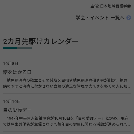
主催: 日本地域看護学会
学会・イベント 一覧へ
2カ月先駆けカレンダー
10月8日
糖をはかる日
糖尿病治療の確立とその普及を目指す糖尿病治療研究会が制定。糖尿
病の予防と治療に欠かせない血糖の適正な管理の大切さを多くの人に知
ってもらうのが目的。糖尿病ネットワークなどのウエブサイトを活用し
た啓発活動を行う。 関連リンク 糖尿病治療研究会40年の歩み（糖尿病治
10月10日
療研究会） 糖尿病ネットワーク
目の愛護デー
1947年中央盲人福祉協会が10月10日を「目の愛護デー」と定め、現在
では厚生労働省が主催となって毎年目の健康に関わる活動が進められて
います。皆様も目の愛護デーをきっかけに目を大切にすることについて考