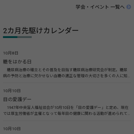
学会・イベント 一覧へ
2カ月先駆けカレンダー
10月8日
糖をはかる日
糖尿病治療の確立とその普及を目指す糖尿病治療研究会が制定。糖尿
病の予防と治療に欠かせない血糖の適正な管理の大切さを多くの人に知
ってもらうのが目的。糖尿病ネットワークなどのウエブサイトを活用し
た啓発活動を行う。 関連リンク 糖尿病治療研究会40年の歩み（糖尿病治
10月10日
療研究会） 糖尿病ネットワーク
目の愛護デー
1947年中央盲人福祉協会が10月10日を「目の愛護デー」と定め、現在
では厚生労働省が主催となって毎年目の健康に関わる活動が進められて
います。皆様も目の愛護デーをきっかけに目を大切にすることについて考
えてみませんか。 関連リンク 目の愛護デー（公益社団法人 日本眼科医
10月10日
会）