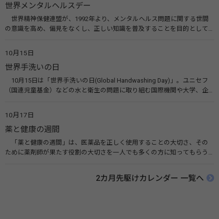
世界メンタルヘルスデー
世界精神保健連盟が、1992年より、メンタルヘルス問題に関する世間
の意識を高め、偏見をなくし、正しい知識を普及することを目的として、
10月10日を「世界メンタルヘルスデー」と定めました。その後、世界保
健機関（WHO）も協賛し、正式な国際デー（国際記念日）とされていま
10月15日
す。 関連リンク 世界メンタルヘルスデー（厚生労働省） 働く人のメンタ
世界手洗いの日
ルヘルス・ポータルサイト「こころの耳」（厚生労働省）
10月15日は「世界手洗いの日(Global Handwashing Day)」。ユニセフ
（国連児童基金）などの水と衛生の問題に取り組む国際機関や大学、企
業などによって定められ、世界各国でせっけんを使った正しい手洗いを
広める活動が行われています。下痢や肺炎を防ぎ、子どもたちの命を守る
10月17日
ことを目的としています。 関連リンク 世界手洗いの日（ユニセフ）
薬と健康の週間
「薬と健康の週間」は、医薬品を正しく使用することの大切さ、その
ために薬剤師が果たす役割の大切さを一人でも多くの方に知ってもらう
ために、ポスターなどを用いて積極的な啓発活動を行う週間です。 関連
リンク 薬と健康の週間（公益社団法人 日本薬剤師会） 連載「働く人に
2カ月先駆けカレンダー 一覧へ
伝えたい！薬との付き合い方」（保健指導リソースガイド）