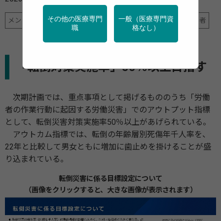
その他の医療専門
一般（医療専門資
メンタルヘルス
産業保健
行政・団体の関連資料
高齢者
職
格なし）
「転倒対策実施率」50％以上目指す
次期計画では、重点事項として掲げるもののうち「労働
者の作業行動に起因する労働災害」でのアウトプット指標
として、転倒災害対策実施率50％以上があげられている。
アウトカム指標では、転倒の年齢層別死傷年千人率を、
22年と比較して男女ともに増加に歯止めを掛けることが盛
り込まれている。
転倒災害に係る目標設定について
（画像をクリックすると、大きな画像が表示されます）