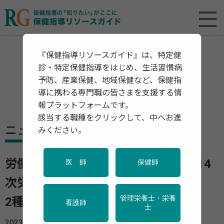
『保健指導リソースガイド』は、特定健
診・特定保健指導をはじめ、生活習慣病
予防、産業保健、地域保健など、保健指
導に携わる専門職の皆さまを支援する情
報プラットフォームです。
該当する職種をクリックして、中へお進
ニュース
みください。
労働政策審議会安全衛生分科会「第14
医 師
保健師
次労災防止計画案」提示
管理栄養士・栄養
2種類の指標（数値目標）を設定
看護師
士
2023年01月25日