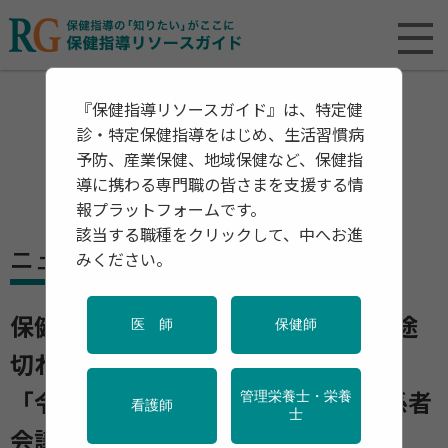
『保健指導リソースガイド』は、特定健
診・特定保健指導をはじめ、生活習慣病
予防、産業保健、地域保健など、保健指
導に携わる専門職の皆さまを支援する情
報プラットフォームです。
該当する職種をクリックして、中へお進
ニュース
みください。
保健事業の継続性を、生涯にわたり途
医 師
保健師
切れさせないために
管理栄養士・栄養
「令和4年度地域・職域連携推進関係者
看護師
士
会議」より