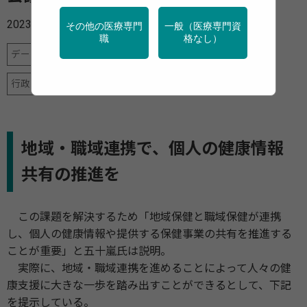
2023年03月16日
その他の医療専門
一般（医療専門資
職
格なし）
データヘルス計画
地域保健
産業保健
行政・団体の関連資料
高齢者
地域・職域連携で、個人の健康情報
共有の推進を
この課題を解決するため「地域保健と職域保健が連携
し、個人の健康情報や提供する保健事業の共有を推進する
ことが重要」と五十嵐氏は説明。
実際に、地域・職域連携を進めることによって人々の健
康支援に大きな一歩を踏み出すことができるとして、下記
を提示している。