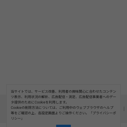
当サイトでは、サービス改善、利用者の興味関心に合わせたコンテン
ツ表示、利用状況の解析、広告配信・測定、広告配信事業者へのデー
このサイトについて
利用規約
広告掲載
タ提供のためにCookieを利用します。
Cookieの削除方法については、ご利用中のウェブブラウザのヘルプ
記事の二次利用について
プライバシーポリシー
お問い合わせ
等をご確認の上、各設定画面よりご操作ください。「
プライバシーポ
運営会社
リシー
」