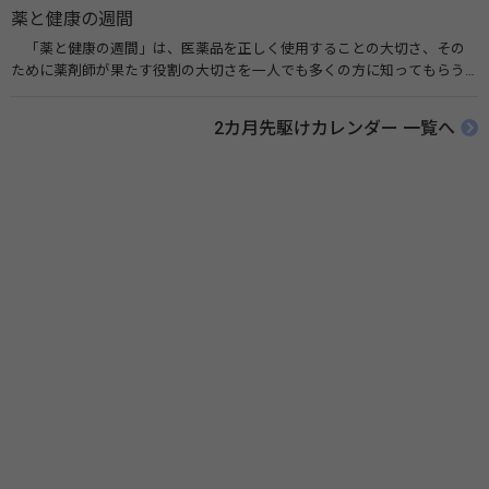
薬と健康の週間
「薬と健康の週間」は、医薬品を正しく使用することの大切さ、その
ために薬剤師が果たす役割の大切さを一人でも多くの方に知ってもらう
ために、ポスターなどを用いて積極的な啓発活動を行う週間です。 関連
リンク 薬と健康の週間（公益社団法人 日本薬剤師会） 連載「働く人に
2カ月先駆けカレンダー 一覧へ
伝えたい！薬との付き合い方」（保健指導リソースガイド）