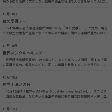
病の予防と治療に欠かせない血糖の適正な管理の大切さを多くの人に知
ってもらうのが目的。糖尿病ネットワークなどのウエブサイトを活用し
た啓発活動を行う。 関連リンク 糖尿病治療研究会40年の歩み（糖尿病治
10月10日
療研究会） 糖尿病ネットワーク
目の愛護デー
1947年中央盲人福祉協会が10月10日を「目の愛護デー」と定め、現在
では厚生労働省が主催となって毎年目の健康に関わる活動が進められて
います。皆様も目の愛護デーをきっかけに目を大切にすることについて考
えてみませんか。 関連リンク 目の愛護デー（公益社団法人 日本眼科医
10月10日
会）
世界メンタルヘルスデー
世界精神保健連盟が、1992年より、メンタルヘルス問題に関する世間
の意識を高め、偏見をなくし、正しい知識を普及することを目的として、
10月10日を「世界メンタルヘルスデー」と定めました。その後、世界保
健機関（WHO）も協賛し、正式な国際デー（国際記念日）とされていま
10月15日
す。 関連リンク 世界メンタルヘルスデー（厚生労働省） 働く人のメンタ
世界手洗いの日
ルヘルス・ポータルサイト「こころの耳」（厚生労働省）
10月15日は「世界手洗いの日(Global Handwashing Day)」。ユニセフ
（国連児童基金）などの水と衛生の問題に取り組む国際機関や大学、企
業などによって定められ、世界各国でせっけんを使った正しい手洗いを
広める活動が行われています。下痢や肺炎を防ぎ、子どもたちの命を守る
10月17日
ことを目的としています。 関連リンク 世界手洗いの日（ユニセフ）