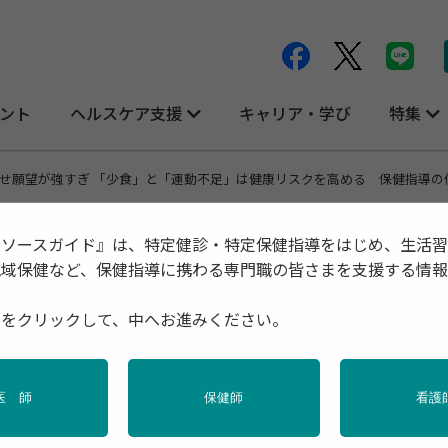
ント
ヘルスケア支援
キャリア・学び
特集
せ願望が強すぎ 「少食」と「運動不足」は健康リスクを高める 保健指導の
リソースガイド』は、特定健診・特定保健指導をはじめ、生活
地域保健など、保健指導に携わる専門職の皆さまを支援する情
少食」と「運動不足」は健康リスクを高め
種をクリックして、中へお進みください。
必要
医 師
保健師
看護
の健康
学校保健
栄養
母子保健
特定保健指導
産業保健