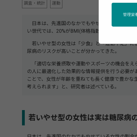
調査・統計
運動
管理栄
日本は、先進国のなかでもやせている女性の割
い世代では、20%がBMI(体格指数)が18.5未満の
若いやせ型の女性は「少食」と「運動不足」によ
尿病のリスクが高いことが分かってきた。
「適切な栄養摂取や運動やスポーツの機会をえ
の人に最適化した効果的な情報提供を行う必要が
ことで、女性が年齢を重ねても長く健康で豊かな
考えられます」と、研究者は述べている。
若いやせ型の女性は実は糖尿病
日本は、先進国のなかでもやせている女性の割合がもっ