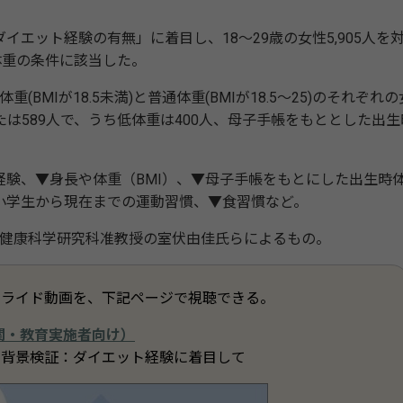
ット経験の有無」に着目し、18～29歳の女性5,905人を
体重の条件に該当した。
BMIが18.5未満)と普通体重(BMIが18.5～25)のそれぞれの
は589人で、うち低体重は400人、母子手帳をもととした出生
験、▼身長や体重（BMI）、▼母子手帳をもとにした出生時
小学生から現在までの運動習慣、▼食習慣など。
健康科学研究科准教授の室伏由佳氏らによるもの。
ライド動画を、下記ページで視聴できる。
関・教育実施者向け）
な背景検証：ダイエット経験に着目して