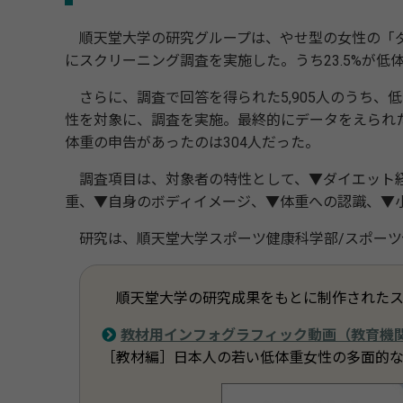
順天堂大学の研究グループは、やせ型の女性の「ダイエ
にスクリーニング調査を実施した。うち23.5%が低
さらに、調査で回答を得られた5,905人のうち、低体重(
性を対象に、調査を実施。最終的にデータをえられた
体重の申告があったのは304人だった。
調査項目は、対象者の特性として、▼ダイエット経
重、▼自身のボディイメージ、▼体重への認識、▼
研究は、順天堂大学スポーツ健康科学部/スポーツ
順天堂大学の研究成果をもとに制作されたス
教材用インフォグラフィック動画（教育機
［教材編］日本人の若い低体重女性の多面的