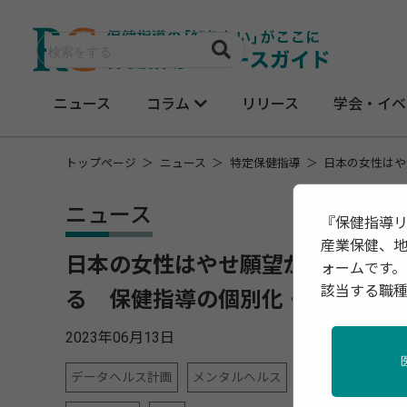
ニュース
コラム
リリース
学会・イベ
トップページ
ニュース
特定保健指導
日本の女性はや
ニュース
『保健指導
産業保健、
日本の女性はやせ願望が強すぎ 「
ォームです。
該当する職
る 保健指導の個別化・最適化が
2023年06月13日
データヘルス計画
メンタルヘルス
地域保健
女性