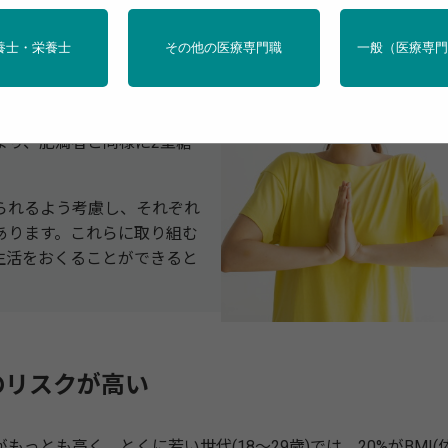
養士・栄養士
その他の医療専門職
一般（医療専
合がもっとも高く、とくに若
やせ型だ。
り、肥満者と同様に2型糖
られるよう考慮し、それぞれ
あります。これらに取り組む
生活をおくることができると
のリスクが高い
とも高く、とくに若い世代(18～29歳)では、20%がBMI(