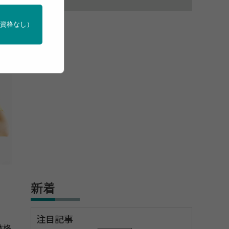
門資格なし）
新着
注目記事
体格