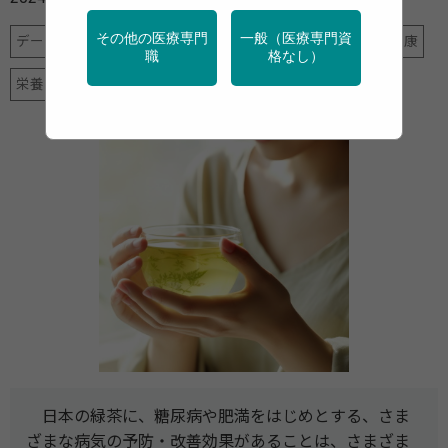
その他の医療専門
一般（医療専門資
データヘルス計画
メンタルヘルス
地域保健
女性の健康
職
格なし）
栄養
特定保健指導
産業保健
調査・統計
高齢者
日本の緑茶に、糖尿病や肥満をはじめとする、さま
ざまな病気の予防・改善効果があることは、さまざま