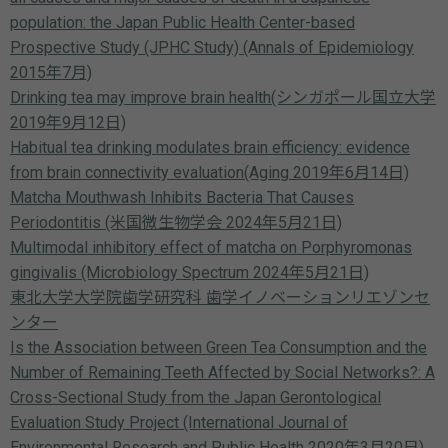
population: the Japan Public Health Center-based
Prospective Study (JPHC Study) (Annals of Epidemiology
2015年7月)
Drinking tea may improve brain health(シンガポール国立大学
2019年9月12日)
Habitual tea drinking modulates brain efficiency: evidence
from brain connectivity evaluation(Aging 2019年6月14日)
Matcha Mouthwash Inhibits Bacteria That Causes
Periodontitis (米国微生物学会 2024年5月21日)
Multimodal inhibitory effect of matcha on Porphyromonas
gingivalis (Microbiology Spectrum 2024年5月21日)
東北大学大学院歯学研究科 歯学イノベーションリエゾンセ
ンター
Is the Association between Green Tea Consumption and the
Number of Remaining Teeth Affected by Social Networks?: A
Cross-Sectional Study from the Japan Gerontological
Evaluation Study Project (International Journal of
Environmental Research and Public Health 2020年3月20日)