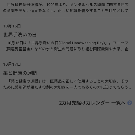
世界精神保健連盟が、1992年より、メンタルヘルス問題に関する世間
の意識を高め、偏見をなくし、正しい知識を普及することを目的として、
10月10日を「世界メンタルヘルスデー」と定めました。その後、世界保
健機関（WHO）も協賛し、正式な国際デー（国際記念日）とされていま
10月15日
す。 関連リンク 世界メンタルヘルスデー（厚生労働省） 働く人のメンタ
世界手洗いの日
ルヘルス・ポータルサイト「こころの耳」（厚生労働省）
10月15日は「世界手洗いの日(Global Handwashing Day)」。ユニセフ
（国連児童基金）などの水と衛生の問題に取り組む国際機関や大学、企
業などによって定められ、世界各国でせっけんを使った正しい手洗いを
広める活動が行われています。下痢や肺炎を防ぎ、子どもたちの命を守る
10月17日
ことを目的としています。 関連リンク 世界手洗いの日（ユニセフ）
薬と健康の週間
「薬と健康の週間」は、医薬品を正しく使用することの大切さ、その
ために薬剤師が果たす役割の大切さを一人でも多くの方に知ってもらう
ために、ポスターなどを用いて積極的な啓発活動を行う週間です。 関連
リンク 薬と健康の週間（公益社団法人 日本薬剤師会） 連載「働く人に
2カ月先駆けカレンダー 一覧へ
伝えたい！薬との付き合い方」（保健指導リソースガイド）