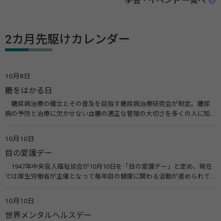
学会・イベント 一覧へ
2カ月先駆けカレンダー
10月8日
糖をはかる日
糖尿病治療の確立とその普及を目指す糖尿病治療研究会が制定。糖尿
病の予防と治療に欠かせない血糖の適正な管理の大切さを多くの人に知
ってもらうのが目的。糖尿病ネットワークなどのウエブサイトを活用し
た啓発活動を行う。 関連リンク 糖尿病治療研究会40年の歩み（糖尿病治
10月10日
療研究会） 糖尿病ネットワーク
目の愛護デー
1947年中央盲人福祉協会が10月10日を「目の愛護デー」と定め、現在
では厚生労働省が主催となって毎年目の健康に関わる活動が進められて
います。皆様も目の愛護デーをきっかけに目を大切にすることについて考
えてみませんか。 関連リンク 目の愛護デー（公益社団法人 日本眼科医
10月10日
会）
世界メンタルヘルスデー