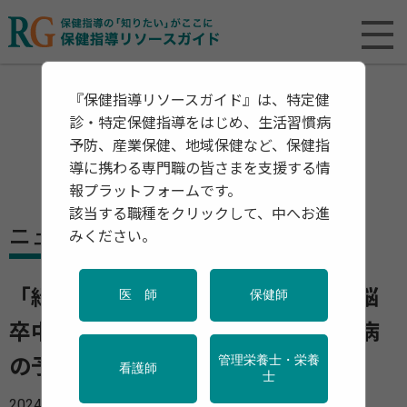
『保健指導リソースガイド』は、特定健
診・特定保健指導をはじめ、生活習慣病
予防、産業保健、地域保健など、保健指
導に携わる専門職の皆さまを支援する情
報プラットフォームです。
該当する職種をクリックして、中へお進
ニュース
みください。
「緑茶」を飲んでいる人は心臓病・脳
医 師
保健師
卒中・認知症のリスクが低下 歯周病
管理栄養士・栄養
の予防・改善にも有用
看護師
士
2024年05月28日