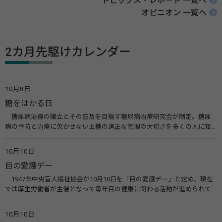
トピックス・レポート 一覧へ
オピニオン 一覧へ
2カ月先駆けカレンダー
10月8日
糖をはかる日
糖尿病治療の確立とその普及を目指す糖尿病治療研究会が制定。糖尿
病の予防と治療に欠かせない血糖の適正な管理の大切さを多くの人に知
ってもらうのが目的。糖尿病ネットワークなどのウエブサイトを活用し
た啓発活動を行う。 関連リンク 糖尿病治療研究会40年の歩み（糖尿病治
10月10日
療研究会） 糖尿病ネットワーク
目の愛護デー
1947年中央盲人福祉協会が10月10日を「目の愛護デー」と定め、現在
では厚生労働省が主催となって毎年目の健康に関わる活動が進められて
います。皆様も目の愛護デーをきっかけに目を大切にすることについて考
えてみませんか。 関連リンク 目の愛護デー（公益社団法人 日本眼科医
10月10日
会）