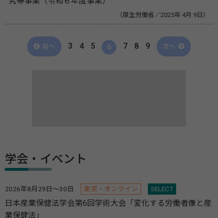
究等事業（令和６年度事業）
（厚生労働省／2025年 4月 9日）
3
4
5
7
8
9
6
前へ
次へ
学会・イベント
2026年8月29日～30日
東京・オンライン
SELECT
日本産業保健法学会第6回学術大会「変化する労働者像と産
業保健法」