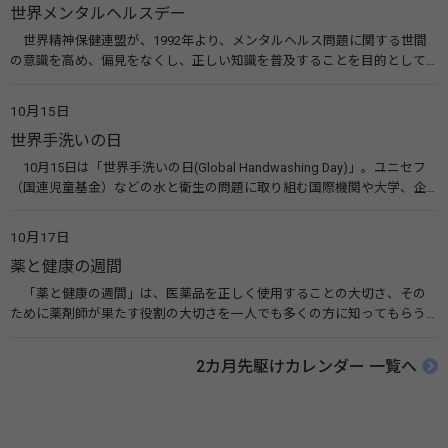
世界メンタルヘルスデー
世界精神保健連盟が、1992年より、メンタルヘルス問題に関する世間
の意識を高め、偏見をなくし、正しい知識を普及することを目的として、
10月10日を「世界メンタルヘルスデー」と定めました。その後、世界保
健機関（WHO）も協賛し、正式な国際デー（国際記念日）とされていま
10月15日
す。 関連リンク 世界メンタルヘルスデー（厚生労働省） 働く人のメンタ
世界手洗いの日
ルヘルス・ポータルサイト「こころの耳」（厚生労働省）
10月15日は「世界手洗いの日(Global Handwashing Day)」。ユニセフ
（国連児童基金）などの水と衛生の問題に取り組む国際機関や大学、企
業などによって定められ、世界各国でせっけんを使った正しい手洗いを
広める活動が行われています。下痢や肺炎を防ぎ、子どもたちの命を守る
10月17日
ことを目的としています。 関連リンク 世界手洗いの日（ユニセフ）
薬と健康の週間
「薬と健康の週間」は、医薬品を正しく使用することの大切さ、その
ために薬剤師が果たす役割の大切さを一人でも多くの方に知ってもらう
ために、ポスターなどを用いて積極的な啓発活動を行う週間です。 関連
リンク 薬と健康の週間（公益社団法人 日本薬剤師会） 連載「働く人に
2カ月先駆けカレンダー 一覧へ
伝えたい！薬との付き合い方」（保健指導リソースガイド）