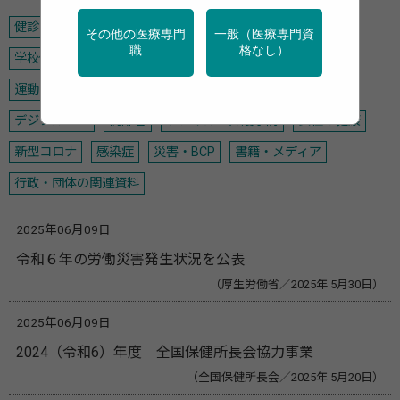
健診・検診
特定保健指導
産業保健
地域保健
その他の医療専門
一般（医療専門資
職
格なし）
学校保健
メンタルヘルス
禁煙
アルコール
がん
運動
栄養
調査・統計
データヘルス計画
デジタル・AI
高齢者
フレイル・介護予防
女性の健康
新型コロナ
感染症
災害・BCP
書籍・メディア
行政・団体の関連資料
2025年06月09日
令和６年の労働災害発生状況を公表
（厚生労働省／2025年 5月30日）
2025年06月09日
2024（令和6）年度 全国保健所長会協力事業
（全国保健所長会／2025年 5月20日）