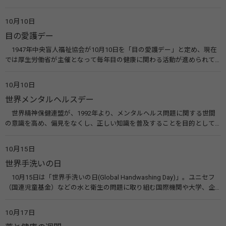
ってもらうのが目的。糖尿病ネットワークなどのウエブサイトを活用し
た啓発活動を行う。 関連リンク 糖尿病治療研究会40年の歩み（糖尿病治
10月10日
療研究会） 糖尿病ネットワーク
目の愛護デー
1947年中央盲人福祉協会が10月10日を「目の愛護デー」と定め、現在
では厚生労働省が主催となって毎年目の健康に関わる活動が進められて
います。皆様も目の愛護デーをきっかけに目を大切にすることについて考
えてみませんか。 関連リンク 目の愛護デー（公益社団法人 日本眼科医
10月10日
会）
世界メンタルヘルスデー
世界精神保健連盟が、1992年より、メンタルヘルス問題に関する世間
の意識を高め、偏見をなくし、正しい知識を普及することを目的として、
10月10日を「世界メンタルヘルスデー」と定めました。その後、世界保
健機関（WHO）も協賛し、正式な国際デー（国際記念日）とされていま
10月15日
す。 関連リンク 世界メンタルヘルスデー（厚生労働省） 働く人のメンタ
世界手洗いの日
ルヘルス・ポータルサイト「こころの耳」（厚生労働省）
10月15日は「世界手洗いの日(Global Handwashing Day)」。ユニセフ
（国連児童基金）などの水と衛生の問題に取り組む国際機関や大学、企
業などによって定められ、世界各国でせっけんを使った正しい手洗いを
広める活動が行われています。下痢や肺炎を防ぎ、子どもたちの命を守る
10月17日
ことを目的としています。 関連リンク 世界手洗いの日（ユニセフ）