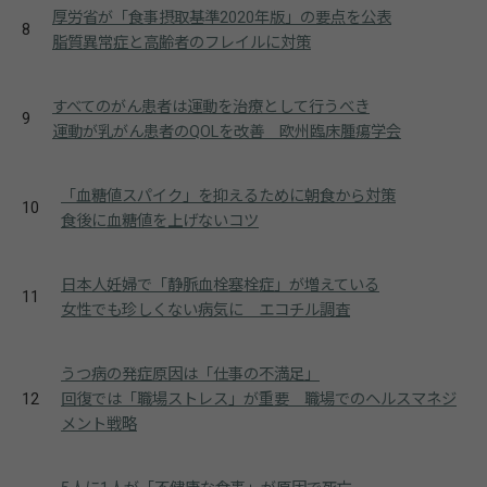
厚労省が「食事摂取基準2020年版」の要点を公表
8
脂質異常症と高齢者のフレイルに対策
すべてのがん患者は運動を治療として行うべき
9
運動が乳がん患者のQOLを改善 欧州臨床腫瘍学会
「血糖値スパイク」を抑えるために朝食から対策
10
食後に血糖値を上げないコツ
日本人妊婦で「静脈血栓塞栓症」が増えている
11
女性でも珍しくない病気に エコチル調査
うつ病の発症原因は「仕事の不満足」
12
回復では「職場ストレス」が重要 職場でのヘルスマネジ
メント戦略