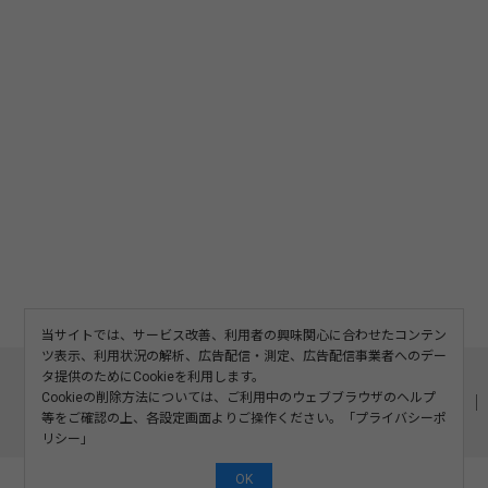
当サイトでは、サービス改善、利用者の興味関心に合わせたコンテン
ツ表示、利用状況の解析、広告配信・測定、広告配信事業者へのデー
このサイトについて
利用規約
広告掲載
タ提供のためにCookieを利用します。
Cookieの削除方法については、ご利用中のウェブブラウザのヘルプ
記事の二次利用について
プライバシーポリシー
お問い合わせ
等をご確認の上、各設定画面よりご操作ください。「
プライバシーポ
運営会社
リシー
」
OK