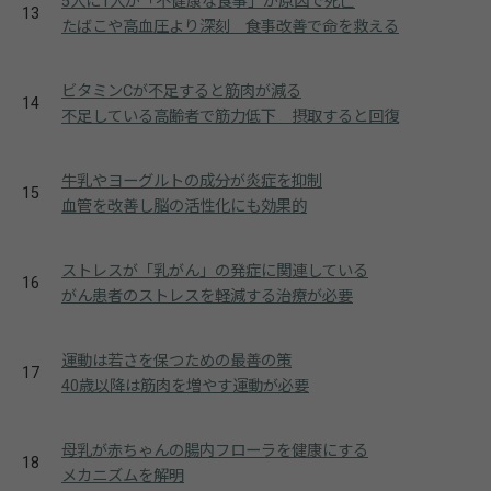
5人に1人が「不健康な食事」が原因で死亡
13
たばこや高血圧より深刻 食事改善で命を救える
ビタミンCが不足すると筋肉が減る
14
不足している高齢者で筋力低下 摂取すると回復
牛乳やヨーグルトの成分が炎症を抑制
15
血管を改善し脳の活性化にも効果的
ストレスが「乳がん」の発症に関連している
16
がん患者のストレスを軽減する治療が必要
運動は若さを保つための最善の策
17
40歳以降は筋肉を増やす運動が必要
母乳が赤ちゃんの腸内フローラを健康にする
18
メカニズムを解明