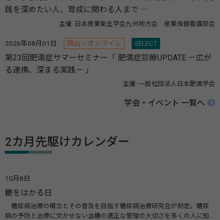
践を深めたい人、育成に関わる人まで ―
主催: 日本産業衛生学会九州地方会 産業保健看護部会
2026年08月01日
岡山・オンライン
SELECT
第23回肥満症サマーセミナー「 肥満症診療UPDATE －広が
る連携、深まる実践－ 」
主催: 一般社団法人日本肥満学会
学会・イベント 一覧へ
2カ月先駆けカレンダー
10月8日
糖をはかる日
糖尿病治療の確立とその普及を目指す糖尿病治療研究会が制定。糖尿
病の予防と治療に欠かせない血糖の適正な管理の大切さを多くの人に知