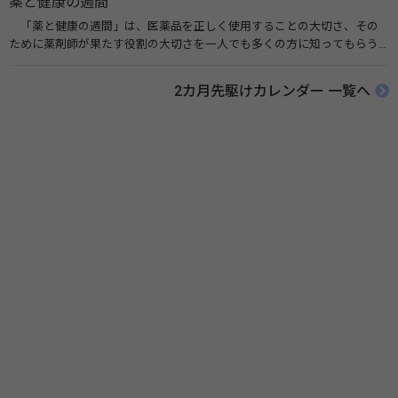
薬と健康の週間
「薬と健康の週間」は、医薬品を正しく使用することの大切さ、その
ために薬剤師が果たす役割の大切さを一人でも多くの方に知ってもらう
ために、ポスターなどを用いて積極的な啓発活動を行う週間です。 関連
リンク 薬と健康の週間（公益社団法人 日本薬剤師会） 連載「働く人に
2カ月先駆けカレンダー 一覧へ
伝えたい！薬との付き合い方」（保健指導リソースガイド）