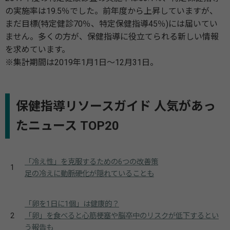
の実施率は19.5％でした。前年度から上昇していますが、
まだ目標(特定健診70％、特定保健指導45％)には届いてい
ません。多くの方が、保健指導に役立てられる新しい情報
を求めています。
※集計期間は2019年1月1日〜12月31日。
保健指導リソースガイド 人気があっ
たニュース TOP20
「冷え性」を克服するための6つの改善策
1
足の冷えに動脈硬化が隠れていることも
「卵を1日に1個」は健康的？
2
「卵」を食べると心筋梗塞や脳卒中のリスクが低下するとい
う報告も