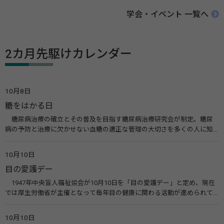
学会・イベント 一覧へ
2カ月先駆けカレンダー
10月8日
糖をはかる日
糖尿病治療の確立とその普及を目指す糖尿病治療研究会が制定。糖尿
病の予防と治療に欠かせない血糖の適正な管理の大切さを多くの人に知
ってもらうのが目的。糖尿病ネットワークなどのウエブサイトを活用し
た啓発活動を行う。 関連リンク 糖尿病治療研究会40年の歩み（糖尿病治
10月10日
療研究会） 糖尿病ネットワーク
目の愛護デー
1947年中央盲人福祉協会が10月10日を「目の愛護デー」と定め、現在
では厚生労働省が主催となって毎年目の健康に関わる活動が進められて
います。皆様も目の愛護デーをきっかけに目を大切にすることについて考
えてみませんか。 関連リンク 目の愛護デー（公益社団法人 日本眼科医
10月10日
会）