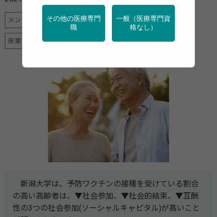
その他の医療専門
一般（医療専門資
メンタルヘルス
地域保健
新型コロナ
特定保健指導
職
格なし）
産業保健
調査・統計
新潟大学は、予防ワクチンの接種を受けている割合
の高い高齢者は、▼社会参加、▼社会的結束、▼互酬
性の3つの社会参加(ソーシャルキャピタル)が高いこと