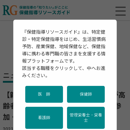
『保健指導リソースガイド』は、特定健
診・特定保健指導をはじめ、生活習慣病
予防、産業保健、地域保健など、保健指
導に携わる専門職の皆さまを支援する情
報プラットフォームです。
該当する職種をクリックして、中へお進
ニュース
みください。
【新型コロナ】「3つの社会参加」が高
医 師
保健師
齢者のワクチン接種を高める 社会参
管理栄養士・栄養
加・社会的結束・互酬性が大切
看護師
士
2021年09月27日