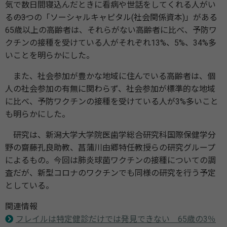
気で数日間寝込んだときに看病や世話をしてくれる人がい
る――の3つの「ソーシャルキャピタル(社会関係資本)」がある
65歳以上の高齢者は、それらがない高齢者に比べ、予防ワ
クチンの接種を受けている人がそれぞれ13%、5%、34%多
いことを明らかにした。
また、社会参加が豊かな地域に住んでいる高齢者は、個
人の社会参加の有無に関わらず、社会参加が標準的な地域
に比べ、予防ワクチンの接種を受けている人が3%多いこと
も明らかにした。
研究は、新潟大学大学院医⻭学総合研究科国際保健学分
野の齋藤孔良助教、菖蒲川由郷特任教授らの研究グループ
によるもの。今回は肺炎球菌ワクチンの接種についての調
査だが、新型コロナのワクチンでも同様の研究を行う予定
としている。
関連情報
フレイルは特定健診だけでは発見できない 65歳の3％