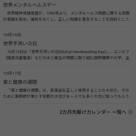
世界メンタルヘルスデー
世界精神保健連盟が、1992年より、メンタルヘルス問題に関する世間
の意識を高め、偏見をなくし、正しい知識を普及することを目的として、
10月10日を「世界メンタルヘルスデー」と定めました。その後、世界保
健機関（WHO）も協賛し、正式な国際デー（国際記念日）とされていま
10月15日
す。 関連リンク 世界メンタルヘルスデー（厚生労働省） 働く人のメンタ
世界手洗いの日
ルヘルス・ポータルサイト「こころの耳」（厚生労働省）
10月15日は「世界手洗いの日(Global Handwashing Day)」。ユニセフ
（国連児童基金）などの水と衛生の問題に取り組む国際機関や大学、企
業などによって定められ、世界各国でせっけんを使った正しい手洗いを
広める活動が行われています。下痢や肺炎を防ぎ、子どもたちの命を守る
10月17日
ことを目的としています。 関連リンク 世界手洗いの日（ユニセフ）
薬と健康の週間
「薬と健康の週間」は、医薬品を正しく使用することの大切さ、その
ために薬剤師が果たす役割の大切さを一人でも多くの方に知ってもらう
ために、ポスターなどを用いて積極的な啓発活動を行う週間です。 関連
リンク 薬と健康の週間（公益社団法人 日本薬剤師会） 連載「働く人に
2カ月先駆けカレンダー 一覧へ
伝えたい！薬との付き合い方」（保健指導リソースガイド）