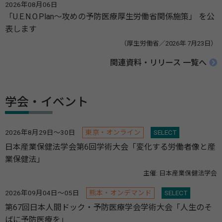
2026年08月06日
「U.E.N.O.Plan～攻めの予防医療厚生労働省関係施策」 を公
表します
（厚生労働省／2026年 7月23日）
関連資料・リリース 一覧へ
学会・イベント
2026年8月29日～30日
東京・オンライン
SELECT
日本産業保健法学会第6回学術大会「変化する労働者像と産
業保健法」
主催: 日本産業保健法学会
2026年09月04日～05日
熊本・オンデマンド
SELECT
第67回日本人間ドック・予防医療学会学術大会「人生のそ
ばに予防医療を」