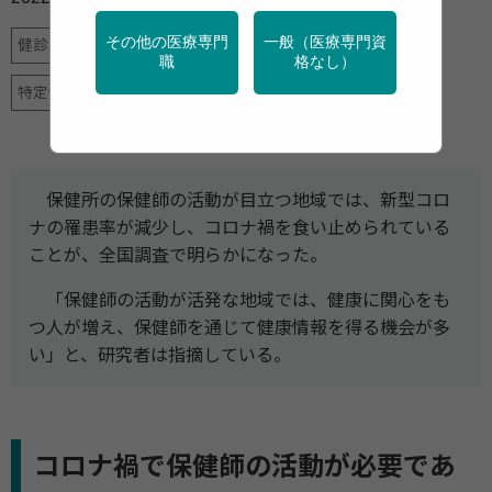
その他の医療専門
一般（医療専門資
健診・検診
地域保健
学校保健
新型コロナ
職
格なし）
特定保健指導
産業保健
調査・統計
保健所の保健師の活動が目立つ地域では、新型コロ
ナの罹患率が減少し、コロナ禍を食い止められている
ことが、全国調査で明らかになった。
「保健師の活動が活発な地域では、健康に関心をも
つ人が増え、保健師を通じて健康情報を得る機会が多
い」と、研究者は指摘している。
コロナ禍で保健師の活動が必要であ