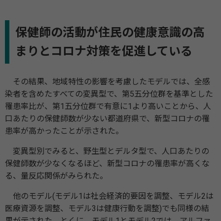
保健師の活動が住民の健康意識の高
まりとコロナ対策を促進している
その結果、地域特性の影響を考慮したモデルでは、全感
染者を含めたすべての変異型で、第5五分位群を基準とした
罹患率比が、第1五分位群で有意に1より高いことから、人
口あたりの保健師数が少ない都道府県で、新型コロナの罹
患率が高かったことが示された。
変異型別でみると、野生型とデルタ型で、人口あたりの
保健師数が少なくなるほど、新型コロナの罹患率が高くな
る、量反応関係がみられた。
他のモデル(モデル1は社会経済的要因を調整、モデル2は
医療資源を調整、モデル3は健康行動を調整)でも同様の結
果が示された。とくに、モデル1とモデル2では、アルファ