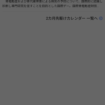
骨粗鬆症および骨代謝障害による病気の予防について、国際的に認識し
診断し専門研究を促すことを目的とした国際デー。国際骨粗鬆症財団
（IOF）により行われ、国を挙げて骨粗鬆症に取り組む社会の実現のため
に90を超える国がキャンペーンに参加しています。 関連リンク 公益財団
2カ月先駆けカレンダー 一覧へ
法人 骨粗鬆症財団 世界骨粗鬆症デー（WOD）