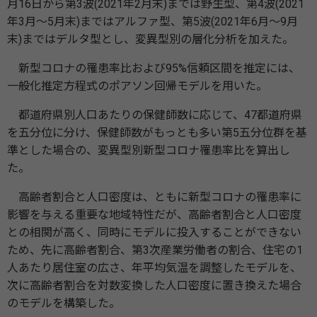
月16日から第3波(2021年2月末)までは野生型、第4波(2021
年3月～5月末)まではアルファ型、第5波(2021年6月～9月
末)まではデルタ型とし、変異型別の層化分析を加えた。
新型コロナの罹患率比および95%信頼区間を推定には、
一般化推定方程式のポアソン回帰モデルを用いた。
都道府県別人口あたりの保健師数に応じて、47都道府県
を五分位に分け、保健師数がもっとも多い第5五分位群を基
準とした場合の、変異型別新型コロナ罹患率比を算出し
た。
高齢者割合と人口密度は、ともに新型コロナの罹患率に
影響を与える重要な地域特性だが、高齢者割合と人口密度
との相関が高く、同時にモデルに投入することができない
ため、先に高齢者割合、第3次産業労働者の割合、住宅の1
人あたり居住室の広さ、年平均気温を調整したモデルを、
次に高齢者割合を対数変換した人口密度に置き換えた場合
のモデルを構築した。