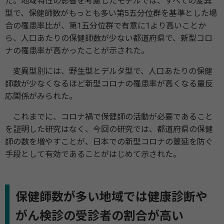
た。地域特性の影響を考慮したモデルでは、すべての変異
型で、保健師数がもっとも多い第5五分位群を基準とした場
合の罹患率比が、第1五分位群で有意に1より高いことか
ら、人口あたりの保健師数が少ない都道府県で、新型コロ
ナの罹患率が高かったことが示された。
変異型別には、野生型とデルタ型で、人口あたりの保健
師数が少なくなるほど新型コロナの罹患率が高くなる量反
応関係がみられた。
これまでに、コロナ禍で保健師の活動が必要であること
を証明した研究はなく、今回の研究では、都道府県の保健
師の数を増やすことが、日本での新型コロナの蔓延を防ぐ
手段として有効であることがはじめて示された。
保健師数が多い地域では健康診断や
がん検診の受診者の割合が高い