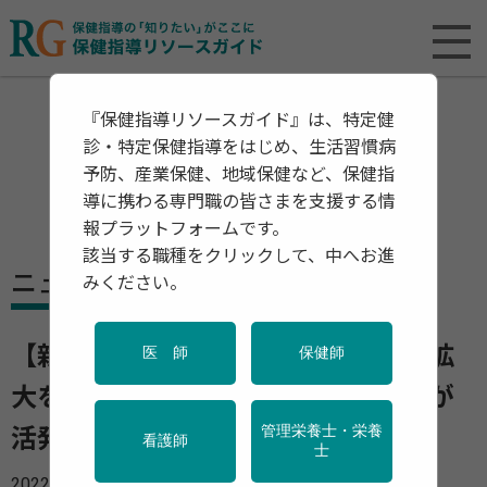
『保健指導リソースガイド』は、特定健
診・特定保健指導をはじめ、生活習慣病
予防、産業保健、地域保健など、保健指
導に携わる専門職の皆さまを支援する情
報プラットフォームです。
該当する職種をクリックして、中へお進
ニュース
みください。
【新型コロナ】保健師がコロナ禍の拡
医 師
保健師
大を食い止めている 保健師の活動が
管理栄養士・栄養
活発な地域では罹患率は減少
看護師
士
2022年05月23日