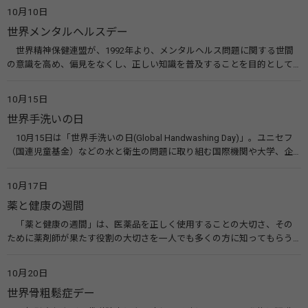
えてみませんか。 関連リンク 目の愛護デー（公益社団法人 日本眼科医
10月10日
会）
世界メンタルヘルスデー
世界精神保健連盟が、1992年より、メンタルヘルス問題に関する世間
の意識を高め、偏見をなくし、正しい知識を普及することを目的として、
10月10日を「世界メンタルヘルスデー」と定めました。その後、世界保
健機関（WHO）も協賛し、正式な国際デー（国際記念日）とされていま
10月15日
す。 関連リンク 世界メンタルヘルスデー（厚生労働省） 働く人のメンタ
世界手洗いの日
ルヘルス・ポータルサイト「こころの耳」（厚生労働省）
10月15日は「世界手洗いの日(Global Handwashing Day)」。ユニセフ
（国連児童基金）などの水と衛生の問題に取り組む国際機関や大学、企
業などによって定められ、世界各国でせっけんを使った正しい手洗いを
広める活動が行われています。下痢や肺炎を防ぎ、子どもたちの命を守る
10月17日
ことを目的としています。 関連リンク 世界手洗いの日（ユニセフ）
薬と健康の週間
「薬と健康の週間」は、医薬品を正しく使用することの大切さ、その
ために薬剤師が果たす役割の大切さを一人でも多くの方に知ってもらう
ために、ポスターなどを用いて積極的な啓発活動を行う週間です。 関連
リンク 薬と健康の週間（公益社団法人 日本薬剤師会） 連載「働く人に
10月20日
伝えたい！薬との付き合い方」（保健指導リソースガイド）
世界骨粗鬆症デー