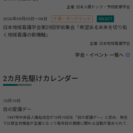
主催: 日本人間ドック・予防医療学会
2026年09月05日～06日
千葉・オンデマンド
SELECT
日本地域看護学会第29回学術集会「希望ある未来を切り拓
く地域看護の新機軸」
主催: 日本地域看護学会
学会・イベント 一覧へ
2カ月先駆けカレンダー
10月10日
目の愛護デー
1947年中央盲人福祉協会が10月10日を「目の愛護デー」と定め、現在
では厚生労働省が主催となって毎年目の健康に関わる活動が進められて
います。皆様も目の愛護デーをきっかけに目を大切にすることについて考