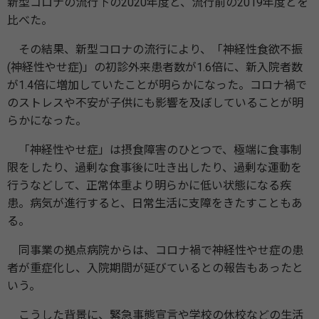
新型コロナの流行下の2020年度と、流行前の2019年度とを
比べた。
その結果、新型コロナの流行により、「神経性食欲不振
(神経性やせ症)」の初診外来患者数が1.6倍に、新入院者数
が1.4倍に増加していたことが明らかになった。コロナ禍で
のストレスや不安が子供にも影響を及ぼしていることが明
らかになった。
「神経性やせ症」は摂食障害のひとつで、極端に食事制
限をしたり、過剰な食事後に吐き出したり、過剰な運動を
行うなどして、正常体重より明らかに低い状態になる疾
患。病気が進行すると、日常生活に支障をきたすこともあ
る。
同事業の拠点病院からは、コロナ禍で神経性やせ症の患
者が重症化し、入院期間が延びているとの報告もあったと
いう。
こうした背景に、緊急事態宣言や学校の休校などの生活