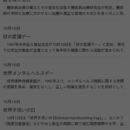
糖尿病治療の確立とその普及を目指す糖尿病治療研究会が制定。糖尿
病の予防と治療に欠かせない血糖の適正な管理の大切さを多くの人に知
ってもらうのが目的。糖尿病ネットワークなどのウエブサイトを活用し
た啓発活動を行う。 関連リンク 糖尿病治療研究会40年の歩み（糖尿病治
10月10日
療研究会） 糖尿病ネットワーク
目の愛護デー
1947年中央盲人福祉協会が10月10日を「目の愛護デー」と定め、現在
では厚生労働省が主催となって毎年目の健康に関わる活動が進められて
います。皆様も目の愛護デーをきっかけに目を大切にすることについて考
えてみませんか。 関連リンク 目の愛護デー（公益社団法人 日本眼科医
10月10日
会）
世界メンタルヘルスデー
世界精神保健連盟が、1992年より、メンタルヘルス問題に関する世間
の意識を高め、偏見をなくし、正しい知識を普及することを目的として、
10月10日を「世界メンタルヘルスデー」と定めました。その後、世界保
健機関（WHO）も協賛し、正式な国際デー（国際記念日）とされていま
10月15日
す。 関連リンク 世界メンタルヘルスデー（厚生労働省） 働く人のメンタ
世界手洗いの日
ルヘルス・ポータルサイト「こころの耳」（厚生労働省）
10月15日は「世界手洗いの日(Global Handwashing Day)」。ユニセフ
（国連児童基金）などの水と衛生の問題に取り組む国際機関や大学、企
業などによって定められ、世界各国でせっけんを使った正しい手洗いを