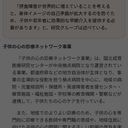
「摂食障害が世界的に増えていることを考える
と、身体イメージの自己矛盾が拡大するのを防ぐた
め、子供や若年者に効果的な早期介入を提供する必
要があります」と、研究グループは述べている。
子供の心の診療ネットワーク事業
「子供の心の診療ネットワーク事業」は、国立成育
医療研究センターが中央拠点病院となり運営されてい
る事業。都道府県などの地方自治体が主体となり、事
業の主導的な役割を担う拠点病院を中心に、地域の病
院・児童相談所・保健所・発達障害者支援センター・
療育施設・福祉施設・学校等の教育機関・警察などが
連携して、子供たちの心のケアを行っている。
また、地域でのよりよい診療のため、子供の心を専
門的に診療できる医師や専門職の育成や、地域住民に
向けた子供の心の問題に関する正しい知識の普及を実