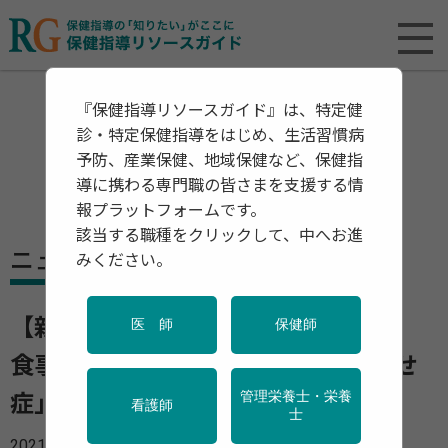
『保健指導リソースガイド』は、特定健
診・特定保健指導をはじめ、生活習慣病
予防、産業保健、地域保健など、保健指
導に携わる専門職の皆さまを支援する情
報プラットフォームです。
該当する職種をクリックして、中へお進
ニュース
みください。
【新型コロナ】子供の心の実態調査
医 師
保健師
食事を食べられなくなる「神経性やせ
管理栄養士・栄養
症」の子供がコロナ禍で増加
看護師
士
2021年12月13日