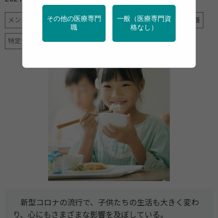
その他の医療専門
一般（医療専門資
メンタルヘルス
地域保健
学校保健
新型コロナ
栄養
職
格なし）
特定保健指導
産業保健
調査・統計
新型コロナの流行で、子供たちの生活も大きく変わ
り、心にもさまざまな影響を及ぼしている。