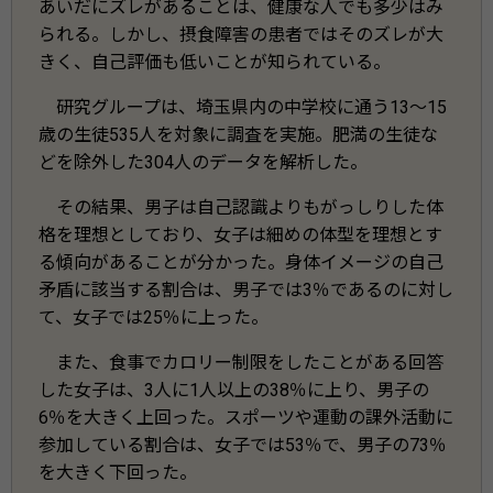
あいだにズレがあることは、健康な人でも多少はみ
られる。しかし、摂食障害の患者ではそのズレが大
きく、自己評価も低いことが知られている。
研究グループは、埼玉県内の中学校に通う13～15
歳の生徒535人を対象に調査を実施。肥満の生徒な
どを除外した304人のデータを解析した。
その結果、男子は自己認識よりもがっしりした体
格を理想としており、女子は細めの体型を理想とす
る傾向があることが分かった。身体イメージの自己
矛盾に該当する割合は、男子では3％であるのに対し
て、女子では25％に上った。
また、食事でカロリー制限をしたことがある回答
した女子は、3人に1人以上の38％に上り、男子の
6％を大きく上回った。スポーツや運動の課外活動に
参加している割合は、女子では53％で、男子の73％
を大きく下回った。