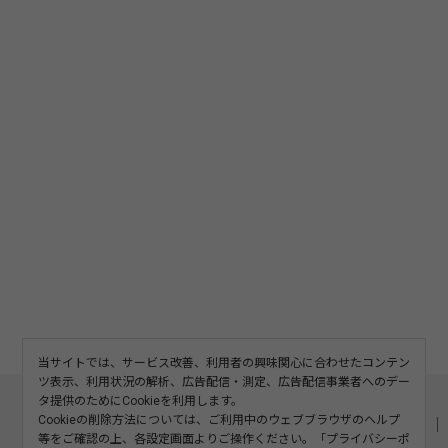
当サイトでは、サービス改善、利用者の興味関心に合わせたコンテン
ツ表示、利用状況の解析、広告配信・測定、広告配信事業者へのデー
このサイトについて
利用規約
広告掲載
タ提供のためにCookieを利用します。
Cookieの削除方法については、ご利用中のウェブブラウザのヘルプ
記事の二次利用について
プライバシーポリシー
お問い合わせ
等をご確認の上、各設定画面よりご操作ください。「
プライバシーポ