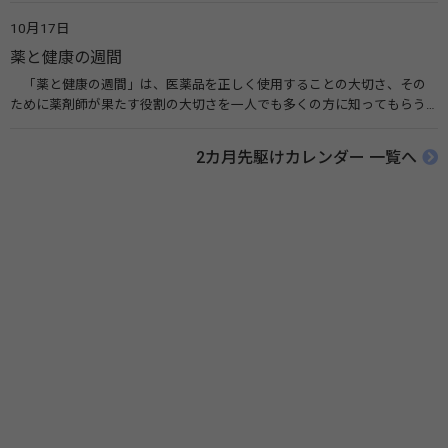
広める活動が行われています。下痢や肺炎を防ぎ、子どもたちの命を守る
10月17日
ことを目的としています。 関連リンク 世界手洗いの日（ユニセフ）
薬と健康の週間
「薬と健康の週間」は、医薬品を正しく使用することの大切さ、その
ために薬剤師が果たす役割の大切さを一人でも多くの方に知ってもらう
ために、ポスターなどを用いて積極的な啓発活動を行う週間です。 関連
リンク 薬と健康の週間（公益社団法人 日本薬剤師会） 連載「働く人に
2カ月先駆けカレンダー 一覧へ
伝えたい！薬との付き合い方」（保健指導リソースガイド）