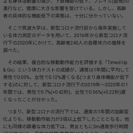
よる⾝体活動量の減少、下肢機能の低下、フレイル(虚弱)の
進⾏など、健康に⼤きな影響を受けている。しかし、高齢
者の具体的な機能低下の実態は、⼗分に分かっていない。
そこで筑波⼤学は、新型コロナ流⾏前から毎年実施して
いる体⼒測定のデータを⽤いて、2016年から新型コロナ流
⾏下の2020年にかけて、⾼齢者240人の各種体⼒の推移を
調べた。
その結果、複合的な移動動作能⼒を評価する「Timed Up
& Go」という体⼒テストの成績が、通常は1年間に平均して
男性で0.05%、⼥性で0.12%遅くなる(つまり身体機能が低下
する)のに対して、新型コロナ流⾏下の2019年～2020年の1
年間では、男性で0.7%(+0.42秒)、⼥性で0.36%(+0.22秒)遅
くなったことが分かった。
つまり、新型コロナの流⾏下では、通常の1年間の加齢変
化よりも、移動動作能⼒が3倍以上低下したこととなる。他
にも同様の顕著な体⼒低下は、男⼥ともに5m通常歩⾏時間