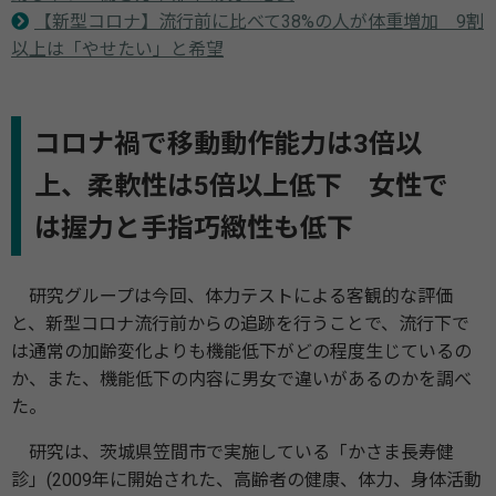
【新型コロナ】流行前に比べて38%の人が体重増加 9割
以上は「やせたい」と希望
コロナ禍で移動動作能⼒は3倍以
上、柔軟性は5倍以上低下 ⼥性で
は握⼒と⼿指巧緻性も低下
研究グループは今回、体⼒テストによる客観的な評価
と、新型コロナ流⾏前からの追跡を⾏うことで、流⾏下で
は通常の加齢変化よりも機能低下がどの程度⽣じているの
か、また、機能低下の内容に男⼥で違いがあるのかを調べ
た。
研究は、茨城県笠間市で実施している「かさま⻑寿健
診」(2009年に開始された、⾼齢者の健康、体⼒、⾝体活動