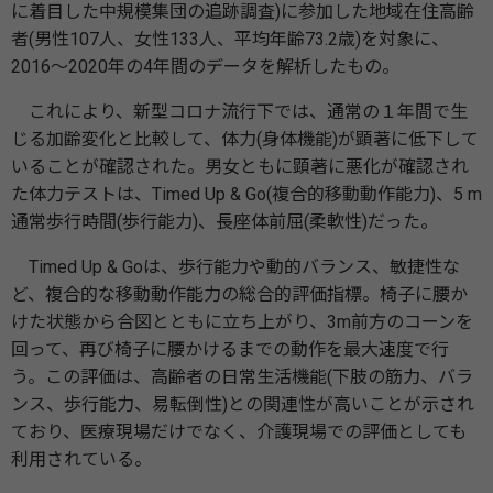
に着⽬した中規模集団の追跡調査)に参加した地域在住⾼齢
者(男性107⼈、⼥性133⼈、平均年齢73.2歳)を対象に、
2016～2020年の4年間のデータを解析したもの。
これにより、新型コロナ流⾏下では、通常の１年間で⽣
じる加齢変化と⽐較して、体⼒(⾝体機能)が顕著に低下して
いることが確認された。男⼥ともに顕著に悪化が確認され
た体⼒テストは、Timed Up & Go(複合的移動動作能⼒)、5 m
通常歩⾏時間(歩⾏能⼒)、⻑座体前屈(柔軟性)だった。
Timed Up & Goは、歩⾏能⼒や動的バランス、敏捷性な
ど、複合的な移動動作能⼒の総合的評価指標。椅⼦に腰か
けた状態から合図とともに⽴ち上がり、3m前⽅のコーンを
回って、再び椅⼦に腰かけるまでの動作を最⼤速度で⾏
う。この評価は、⾼齢者の⽇常⽣活機能(下肢の筋⼒、バラ
ンス、歩⾏能⼒、易転倒性)との関連性が⾼いことが⽰され
ており、医療現場だけでなく、介護現場での評価としても
利⽤されている。