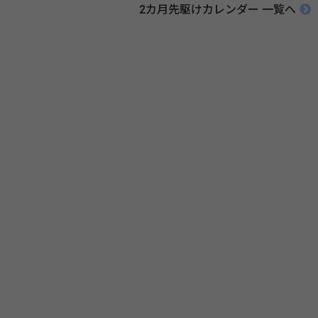
リンク 薬と健康の週間（公益社団法人 日本薬剤師会） 連載「働く人に
2カ月先駆けカレンダー 一覧へ
伝えたい！薬との付き合い方」（保健指導リソースガイド）