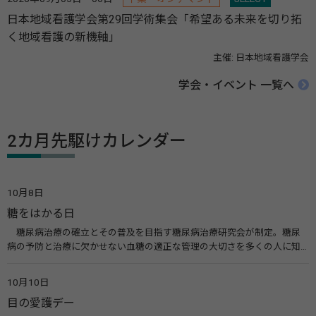
日本地域看護学会第29回学術集会「希望ある未来を切り拓
く地域看護の新機軸」
主催: 日本地域看護学会
学会・イベント 一覧へ
2カ月先駆けカレンダー
10月8日
糖をはかる日
糖尿病治療の確立とその普及を目指す糖尿病治療研究会が制定。糖尿
病の予防と治療に欠かせない血糖の適正な管理の大切さを多くの人に知
ってもらうのが目的。糖尿病ネットワークなどのウエブサイトを活用し
た啓発活動を行う。 関連リンク 糖尿病治療研究会40年の歩み（糖尿病治
10月10日
療研究会） 糖尿病ネットワーク
目の愛護デー