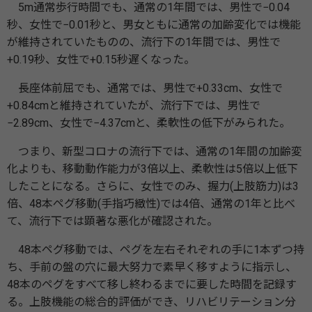
5m通常歩⾏時間でも、通常の1年間では、男性で−0.04
秒、⼥性で−0.01秒と、男⼥ともに通常の加齢変化では機能
が維持されていたものの、流⾏下の1年間では、男性で
+0.19秒、⼥性で+0.15秒遅くなった。
⻑座体前屈でも、通常では、男性で+0.33cm、⼥性で
+0.84cmと維持されていたが、流⾏下では、男性で
−2.89cm、⼥性で−4.37cmと、柔軟性の低下がみられた。
つまり、新型コロナの流⾏下では、通常の1年間の加齢変
化よりも、移動動作能⼒が3倍以上、柔軟性は5倍以上低下
したことになる。さらに、⼥性でのみ、握⼒(上肢筋⼒)は3
倍、48本ペグ移動(⼿指巧緻性)では4倍、通常の1年と⽐べ
て、流⾏下では顕著な悪化が確認された。
48本ペグ移動では、ペグを左右それぞれの⼿に1本ずつ持
ち、⼿前の盤の⽳に最⼤努⼒で素早く移すように指⽰し、
48本のペグをすべて移し終わるまでに要した時間を記録す
る。上肢機能の総合的評価ができ、リハビリテーション分