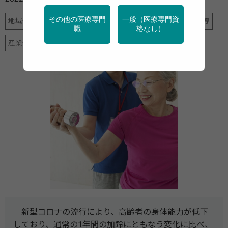
その他の医療専門
一般（医療専門資
地域保健
女性の健康
新型コロナ
栄養
特定保健指導
職
格なし）
産業保健
調査・統計
運動
高齢者
新型コロナの流⾏により、⾼齢者の身体能⼒が低下
しており、通常の1年間の加齢にともなう変化に比べ、