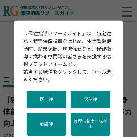
『保健指導リソースガイド』は、特定健
診・特定保健指導をはじめ、生活習慣病
予防、産業保健、地域保健など、保健指
導に携わる専門職の皆さまを支援する情
報プラットフォームです。
該当する職種をクリックして、中へお進
ニュース
みください。
【新型コロナ】コロナ禍で⾼齢者の身
医 師
保健師
体能⼒が3倍以上も低下 ⾼齢者の体⼒
管理栄養士・栄養
向上が必要
看護師
士
2022年12月19日