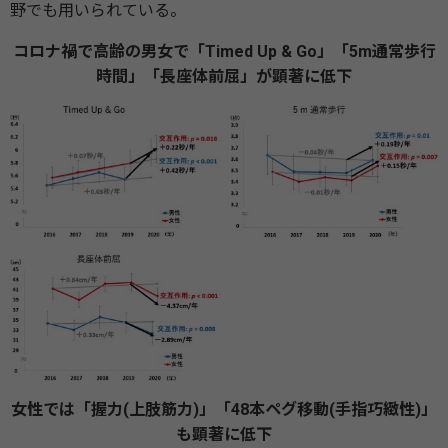
野でも⽤いられている。
コロナ禍で高齢の男⼥で「Timed Up & Go」「5m通常歩⾏
時間」「⻑座体前屈」が顕著に低下
⼥性では「握⼒(上肢筋⼒)」「48本ペグ移動(⼿指巧緻性)」
も顕著に低下