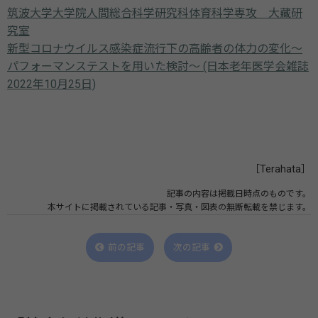
筑波大学大学院人間総合科学研究科体育科学専攻 大藏研
究室
新型コロナウイルス感染症流行下の高齢者の体力の変化～
パフォーマンステストを用いた検討～ (⽇本⽼年医学会雑誌
2022年10⽉25⽇)
［Terahata］
記事の内容は掲載日時点のものです。
本サイトに掲載されている記事・写真・図表の無断転載を禁じます。
前の記事
次の記事