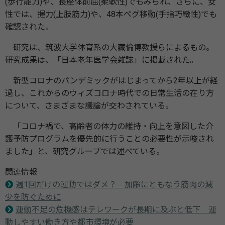
(歩⾏能⼒)や、⻑座体前屈(柔軟性)でもみられ、さらに、⼥
性では、握⼒(上肢筋⼒)や、48本ペグ移動(⼿指巧緻性)でも
確認された。
研究は、筑波⼤学体育系の⼤藏倫博教授らによるもの。
研究成果は、「⽇本⽼年医学会雑誌」に掲載された。
新型コロナのパンデミックがはじまってから2年以上が経
過し、これからのウィズコロナ時代での⽇常⽣活の在り⽅
について、さまざまな議論が交わされている。
「コロナ禍で、高齢者の体⼒の維持・向上を意図した介
護予防プログラムを優先的に⾏うことの必要性が⽰唆され
ました」と、研究グループでは述べている。
関連情報
週1回だけの運動ではダメ？ 加齢にともなう筋肉の減
少を防ぐために
運動不足の危機感はテレワークが長期に及ぶと低下 運
動しやすい働き⽅や都市環境が必要