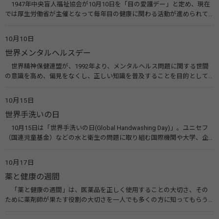
1947年中央盲人福祉協会が10月10日を「目の愛護デー」と定め、現在
では厚生労働省が主催となって毎年目の健康に関わる活動が進められて
います。皆様も目の愛護デーをきっかけに目を大切にすることについて考
えてみませんか。 関連リンク 目の愛護デー（公益社団法人 日本眼科医
10月10日
会）
世界メンタルヘルスデー
世界精神保健連盟が、1992年より、メンタルヘルス問題に関する世間
の意識を高め、偏見をなくし、正しい知識を普及することを目的として、
10月10日を「世界メンタルヘルスデー」と定めました。その後、世界保
健機関（WHO）も協賛し、正式な国際デー（国際記念日）とされていま
10月15日
す。 関連リンク 世界メンタルヘルスデー（厚生労働省） 働く人のメンタ
世界手洗いの日
ルヘルス・ポータルサイト「こころの耳」（厚生労働省）
10月15日は「世界手洗いの日(Global Handwashing Day)」。ユニセフ
（国連児童基金）などの水と衛生の問題に取り組む国際機関や大学、企
業などによって定められ、世界各国でせっけんを使った正しい手洗いを
広める活動が行われています。下痢や肺炎を防ぎ、子どもたちの命を守る
10月17日
ことを目的としています。 関連リンク 世界手洗いの日（ユニセフ）
薬と健康の週間
「薬と健康の週間」は、医薬品を正しく使用することの大切さ、その
ために薬剤師が果たす役割の大切さを一人でも多くの方に知ってもらう
ために、ポスターなどを用いて積極的な啓発活動を行う週間です。 関連