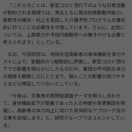
「これらのことは、新型コロナ流⾏下のような⽇常活動
が制約される環境では、男⼥ともに複合的移動動作能⼒、
柔軟性の維持・向上を意図した介護予防プログラムを優先
的に⾏うことの必要性を⽰唆しています。さらに、⼥性に
ついては、上肢筋⼒や⼿指巧緻動作への働きかけも必要と
考えられます」としている。
なお、今回研究は、地域在住⾼齢者の⾝体機能を体⼒テ
ストにより、客観的かつ縦断的に評価し、新型コロナ流⾏
下での影響を明らかにしたものだが、集団の平均的な体⼒
の推移を観察したにとどまり、個⼈ごとの影響の受けやす
さなどは検証していないとしている。
「今後は、対象者の質問紙調査データを照らし合わせ
て、⾝体機能低下が顕著であった⼈の特徴や背景要因を把
握し、⾼齢者の体⼒向上に向けた具体的なアプローチ法の
⽴案を⽬指します」と、研究グループではコメントしてい
る。