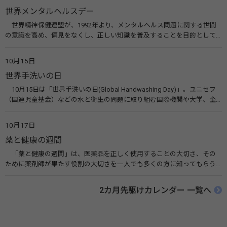
会）
世界メンタルヘルスデー
世界精神保健連盟が、1992年より、メンタルヘルス問題に関する世間
の意識を高め、偏見をなくし、正しい知識を普及することを目的として、
10月10日を「世界メンタルヘルスデー」と定めました。その後、世界保
健機関（WHO）も協賛し、正式な国際デー（国際記念日）とされていま
10月15日
す。 関連リンク 世界メンタルヘルスデー（厚生労働省） 働く人のメンタ
世界手洗いの日
ルヘルス・ポータルサイト「こころの耳」（厚生労働省）
10月15日は「世界手洗いの日(Global Handwashing Day)」。ユニセフ
（国連児童基金）などの水と衛生の問題に取り組む国際機関や大学、企
業などによって定められ、世界各国でせっけんを使った正しい手洗いを
広める活動が行われています。下痢や肺炎を防ぎ、子どもたちの命を守る
10月17日
ことを目的としています。 関連リンク 世界手洗いの日（ユニセフ）
薬と健康の週間
「薬と健康の週間」は、医薬品を正しく使用することの大切さ、その
ために薬剤師が果たす役割の大切さを一人でも多くの方に知ってもらう
ために、ポスターなどを用いて積極的な啓発活動を行う週間です。 関連
リンク 薬と健康の週間（公益社団法人 日本薬剤師会） 連載「働く人に
2カ月先駆けカレンダー 一覧へ
伝えたい！薬との付き合い方」（保健指導リソースガイド）