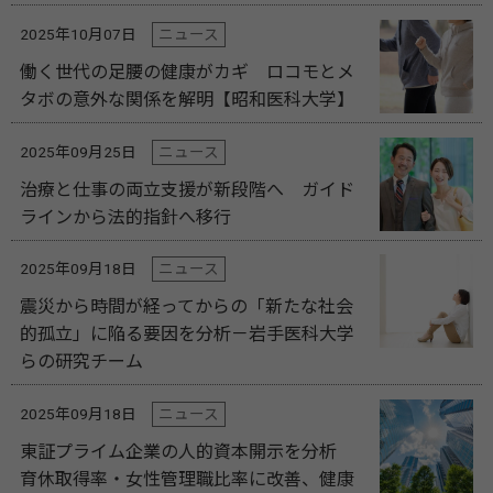
2025年10月07日
ニュース
働く世代の足腰の健康がカギ ロコモとメ
タボの意外な関係を解明【昭和医科大学】
2025年09月25日
ニュース
治療と仕事の両立支援が新段階へ ガイド
ラインから法的指針へ移行
2025年09月18日
ニュース
震災から時間が経ってからの「新たな社会
的孤立」に陥る要因を分析－岩手医科大学
らの研究チーム
2025年09月18日
ニュース
東証プライム企業の人的資本開示を分析
育休取得率・女性管理職比率に改善、健康