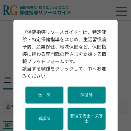
『保健指導リソースガイド』は、特定健
診・特定保健指導をはじめ、生活習慣病
予防、産業保健、地域保健など、保健指
導に携わる専門職の皆さまを支援する情
報プラットフォームです。
該当する職種をクリックして、中へお進
みください。
ニュース ー 産業保健
医 師
保健師
カテゴリ一覧
管理栄養士・栄養
看護師
士
健診・検診
特定保健指導
予防
産業保健
地域保健