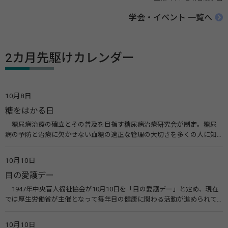
学会・イベント 一覧へ
2カ月先駆けカレンダー
10月8日
糖をはかる日
糖尿病治療の確立とその普及を目指す糖尿病治療研究会が制定。糖尿
病の予防と治療に欠かせない血糖の適正な管理の大切さを多くの人に知
ってもらうのが目的。糖尿病ネットワークなどのウエブサイトを活用し
た啓発活動を行う。 関連リンク 糖尿病治療研究会40年の歩み（糖尿病治
10月10日
療研究会） 糖尿病ネットワーク
目の愛護デー
1947年中央盲人福祉協会が10月10日を「目の愛護デー」と定め、現在
では厚生労働省が主催となって毎年目の健康に関わる活動が進められて
います。皆様も目の愛護デーをきっかけに目を大切にすることについて考
えてみませんか。 関連リンク 目の愛護デー（公益社団法人 日本眼科医
10月10日