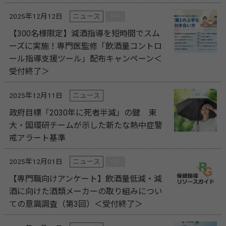
2025年12月12日
ニュース
PR
【300名様限定】減酒指導を短時間でスム
ーズに実施！専門医監修「飲酒量コントロ
ール指導支援ツール」配布キャンペーン＜
受付終了＞
2025年12月11日
ニュース
政府目標「2030年に死者半減」の鍵 東
大・国環研チームが示した新たな熱中症警
戒アラート基準
2025年12月01日
ニュース
PR
【専門職向けアンケート】飲酒量低減・減
酒に向けた酒類メーカーの取り組みについ
ての意識調査（第3回）＜受付終了＞