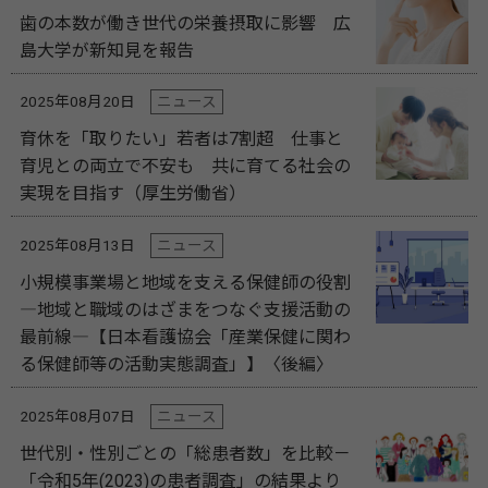
歯の本数が働き世代の栄養摂取に影響 広
島大学が新知見を報告
2025年08月20日
ニュース
育休を「取りたい」若者は7割超 仕事と
育児との両立で不安も 共に育てる社会の
実現を目指す（厚生労働省）
2025年08月13日
ニュース
小規模事業場と地域を支える保健師の役割
―地域と職域のはざまをつなぐ支援活動の
最前線―【日本看護協会「産業保健に関わ
る保健師等の活動実態調査」】〈後編〉
2025年08月07日
ニュース
世代別・性別ごとの「総患者数」を比較－
「令和5年(2023)の患者調査」の結果より