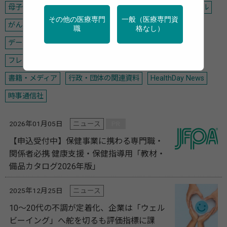
母子保健
学校保健
メンタルヘルス
禁煙
アルコール
その他の医療専門
一般（医療専門資
がん
運動
栄養
調査・統計
デジタル・AI
職
格なし）
データヘルス計画
高齢者
女性の健康
フレイル・介護予防
新型コロナ
感染症
災害・BCP
書籍・メディア
行政・団体の関連資料
HealthDay News
時事通信社
2026年01月05日
ニュース
PR
【申込受付中】保健事業に携わる専門職・
関係者必携 健康支援・保健指導用「教材・
備品カタログ2026年版」
2025年12月25日
ニュース
10～20代の不調が定着化、企業は「ウェル
ビーイング」へ舵を切るも評価指標に課