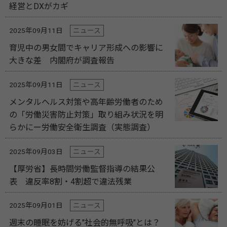
経営とDXがカギ
2025年09月11日
ニュース
育児中の男女間でキャリア形成への影響に
大きな差 内閣府が調査報告
2025年09月11日
ニュース
メンタルヘルス対策や高年齢労働者のため
の「労働災害防止対策」取り組み状況を明
らかにー労働安全衛生調査（実態調査）
2025年09月03日
ニュース
【厚労省】長時間労働監督指導の結果公
表 違反率8割・4割超で違法残業
2025年09月01日
ニュース
週末の睡眠を妨げる"社会的無呼吸"とは？